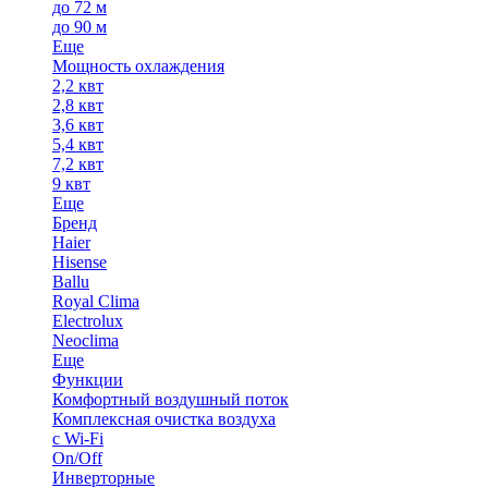
до 72 м
до 90 м
Еще
Мощность охлаждения
2,2 квт
2,8 квт
3,6 квт
5,4 квт
7,2 квт
9 квт
Еще
Бренд
Haier
Hisense
Ballu
Royal Clima
Electrolux
Neoclima
Еще
Функции
Комфортный воздушный поток
Комплексная очистка воздуха
с Wi-Fi
On/Off
Инверторные