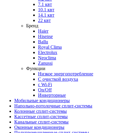
7.1 квт
10.1 квт
14.1 квт
22 квт
Бренд
Haier
Hisense
Ballu
Royal Clima
Electrolux
Neoclima
Zanussi
Функции
Низкое энергопотребление
С очисткой воздуха
с Wi-Fi
On/Off
Инверторные
Мобильные кондиционеры
Напольно-потолоч​ные ​сплит-системы
Колонные ​​сплит-системы
Кассетные сплит-системы
Канальные сплит-системы
Оконные кондиционеры
Полупромышленные сплит-системы