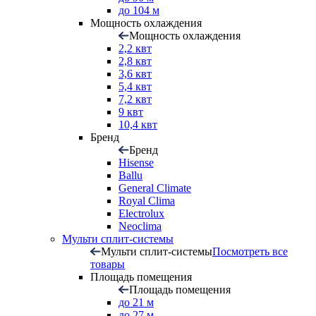
до 104 м
Мощность охлаждения
Мощность охлаждения
2,2 квт
2,8 квт
3,6 квт
5,4 квт
7,2 квт
9 квт
10,4 квт
Бренд
Бренд
Hisense
Ballu
General Climate
Royal Clima
Electrolux
Neoclima
Мульти сплит-системы
Мульти сплит-системы
Посмотреть все
товары
Площадь помещения
Площадь помещения
до 21 м
до 27 м