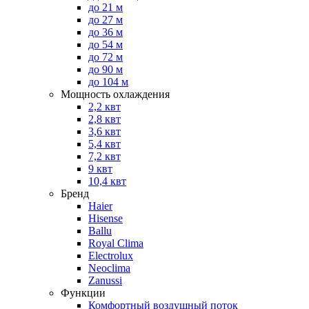
до 21 м
до 27 м
до 36 м
до 54 м
до 72 м
до 90 м
до 104 м
Мощность охлаждения
2,2 квт
2,8 квт
3,6 квт
5,4 квт
7,2 квт
9 квт
10,4 квт
Бренд
Haier
Hisense
Ballu
Royal Clima
Electrolux
Neoclima
Zanussi
Функции
Комфортный воздушный поток