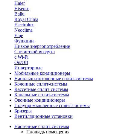
Haier
Hisense
Ballu
Royal Clima
Electrolux
Neoclima
Еще
Функции
Низкое энергопотребление
С очисткой воздуха
с Wi-Fi
On/Off
Инверторные
Мобильные кондиционеры
Напольно-потолоч​ные ​сплит-системы
Колонные ​​сплит-системы
Кассетные сплит-системы
Канальные сплит-системы
Оконные кондиционеры
Полупромышленные сплит-системы
Бризеры
Вентиляционные установки
Настенные сплит-системы
Площадь помещения