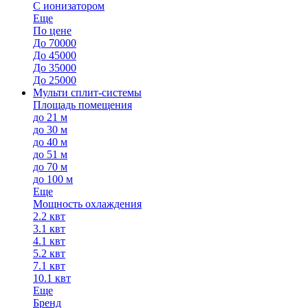
С ионизатором
Еще
По цене
До 70000
До 45000
До 35000
До 25000
Мульти сплит-системы
Площадь помещения
до 21 м
до 30 м
до 40 м
до 51 м
до 70 м
до 100 м
Еще
Мощность охлаждения
2.2 квт
3.1 квт
4.1 квт
5.2 квт
7.1 квт
10.1 квт
Еще
Бренд