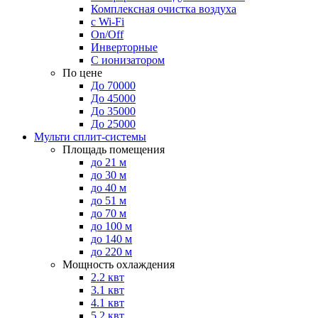
Комплексная очистка воздуха
с Wi-Fi
On/Off
Инверторные
С ионизатором
По цене
До 70000
До 45000
До 35000
До 25000
Мульти сплит-системы
Площадь помещения
до 21 м
до 30 м
до 40 м
до 51 м
до 70 м
до 100 м
до 140 м
до 220 м
Мощность охлаждения
2.2 квт
3.1 квт
4.1 квт
5.2 квт