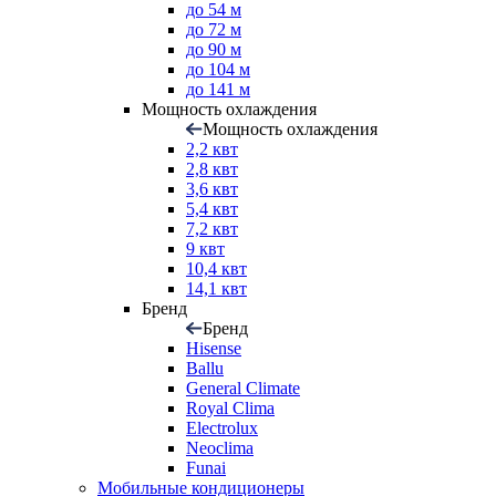
до 54 м
до 72 м
до 90 м
до 104 м
до 141 м
Мощность охлаждения
Мощность охлаждения
2,2 квт
2,8 квт
3,6 квт
5,4 квт
7,2 квт
9 квт
10,4 квт
14,1 квт
Бренд
Бренд
Hisense
Ballu
General Climate
Royal Clima
Electrolux
Neoclima
Funai
Мобильные кондиционеры