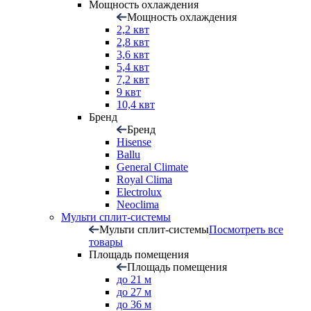
Мощность охлаждения
Мощность охлаждения
2,2 квт
2,8 квт
3,6 квт
5,4 квт
7,2 квт
9 квт
10,4 квт
Бренд
Бренд
Hisense
Ballu
General Climate
Royal Clima
Electrolux
Neoclima
Мульти сплит-системы
Мульти сплит-системы
Посмотреть все
товары
Площадь помещения
Площадь помещения
до 21 м
до 27 м
до 36 м