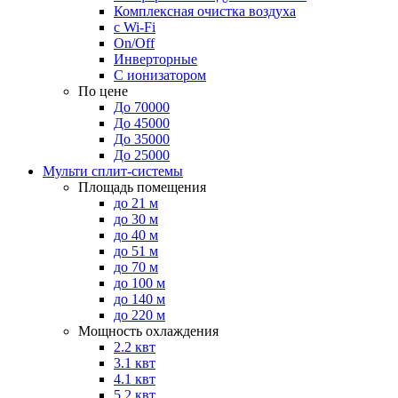
Комплексная очистка воздуха
с Wi-Fi
On/Off
Инверторные
С ионизатором
По цене
До 70000
До 45000
До 35000
До 25000
Мульти сплит-системы
Площадь помещения
до 21 м
до 30 м
до 40 м
до 51 м
до 70 м
до 100 м
до 140 м
до 220 м
Мощность охлаждения
2.2 квт
3.1 квт
4.1 квт
5.2 квт