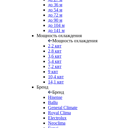
до 36 м
до 54 м
до 72 м
до 90 м
до 104 м
до 141 м
Мощность охлаждения
Мощность охлаждения
2,2 квт
2,8 квт
3,6 квт
5,4 квт
7,2 квт
9 квт
10,4 квт
14,1 квт
Бренд
Бренд
Hisense
Ballu
General Climate
Royal Clima
Electrolux
Neoclima