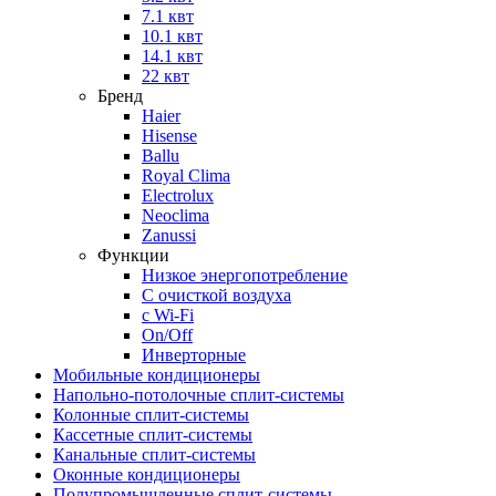
7.1 квт
10.1 квт
14.1 квт
22 квт
Бренд
Haier
Hisense
Ballu
Royal Clima
Electrolux
Neoclima
Zanussi
Функции
Низкое энергопотребление
С очисткой воздуха
с Wi-Fi
On/Off
Инверторные
Мобильные кондиционеры
Напольно-потолоч​ные ​сплит-системы
Колонные ​​сплит-системы
Кассетные сплит-системы
Канальные сплит-системы
Оконные кондиционеры
Полупромышленные сплит-системы