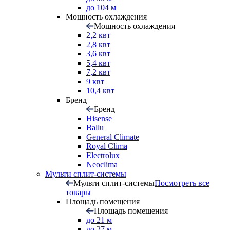
до 104 м
Мощность охлаждения
Мощность охлаждения
2,2 квт
2,8 квт
3,6 квт
5,4 квт
7,2 квт
9 квт
10,4 квт
Бренд
Бренд
Hisense
Ballu
General Climate
Royal Clima
Electrolux
Neoclima
Мульти сплит-системы
Мульти сплит-системы
Посмотреть все
товары
Площадь помещения
Площадь помещения
до 21 м
до 27 м