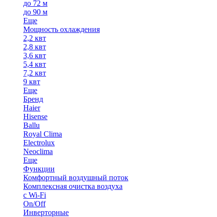
до 72 м
до 90 м
Еще
Мощность охлаждения
2,2 квт
2,8 квт
3,6 квт
5,4 квт
7,2 квт
9 квт
Еще
Бренд
Haier
Hisense
Ballu
Royal Clima
Electrolux
Neoclima
Еще
Функции
Комфортный воздушный поток
Комплексная очистка воздуха
с Wi-Fi
On/Off
Инверторные