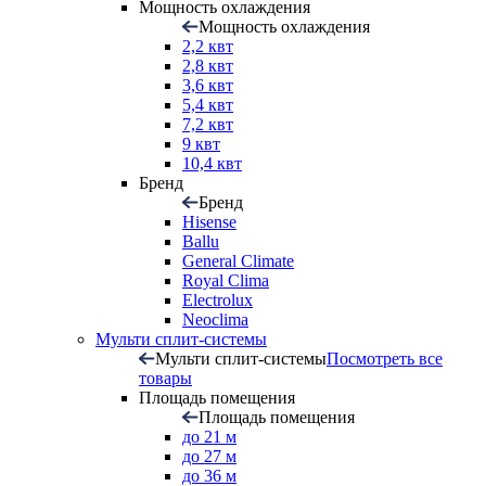
Мощность охлаждения
Мощность охлаждения
2,2 квт
2,8 квт
3,6 квт
5,4 квт
7,2 квт
9 квт
10,4 квт
Бренд
Бренд
Hisense
Ballu
General Climate
Royal Clima
Electrolux
Neoclima
Мульти сплит-системы
Мульти сплит-системы
Посмотреть все
товары
Площадь помещения
Площадь помещения
до 21 м
до 27 м
до 36 м