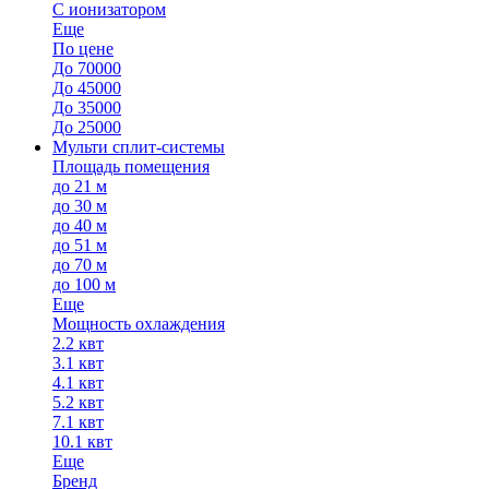
С ионизатором
Еще
По цене
До 70000
До 45000
До 35000
До 25000
Мульти сплит-системы
Площадь помещения
до 21 м
до 30 м
до 40 м
до 51 м
до 70 м
до 100 м
Еще
Мощность охлаждения
2.2 квт
3.1 квт
4.1 квт
5.2 квт
7.1 квт
10.1 квт
Еще
Бренд