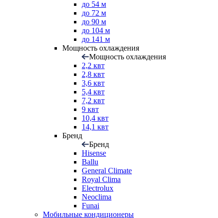
до 54 м
до 72 м
до 90 м
до 104 м
до 141 м
Мощность охлаждения
Мощность охлаждения
2,2 квт
2,8 квт
3,6 квт
5,4 квт
7,2 квт
9 квт
10,4 квт
14,1 квт
Бренд
Бренд
Hisense
Ballu
General Climate
Royal Clima
Electrolux
Neoclima
Funai
Мобильные кондиционеры