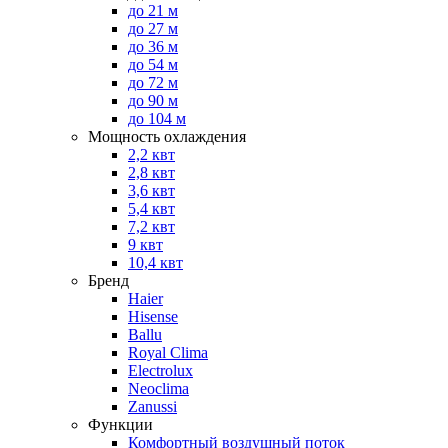
до 21 м
до 27 м
до 36 м
до 54 м
до 72 м
до 90 м
до 104 м
Мощность охлаждения
2,2 квт
2,8 квт
3,6 квт
5,4 квт
7,2 квт
9 квт
10,4 квт
Бренд
Haier
Hisense
Ballu
Royal Clima
Electrolux
Neoclima
Zanussi
Функции
Комфортный воздушный поток