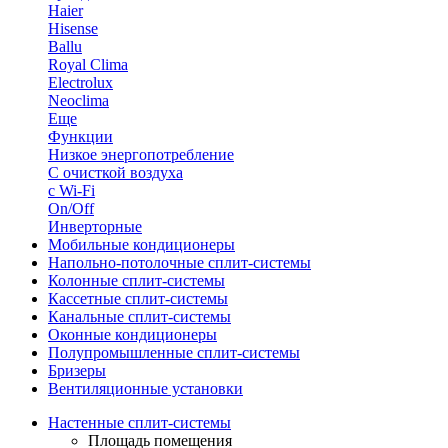
Haier
Hisense
Ballu
Royal Clima
Electrolux
Neoclima
Еще
Функции
Низкое энергопотребление
С очисткой воздуха
с Wi-Fi
On/Off
Инверторные
Мобильные кондиционеры
Напольно-потолоч​ные ​сплит-системы
Колонные ​​сплит-системы
Кассетные сплит-системы
Канальные сплит-системы
Оконные кондиционеры
Полупромышленные сплит-системы
Бризеры
Вентиляционные установки
Настенные сплит-системы
Площадь помещения