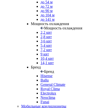
до 54 м
до 72 м
до 90 м
до 104 м
до 141 м
Мощность охлаждения
Мощность охлаждения
2,2 квт
2,8 квт
3,6 квт
5,4 квт
7,2 квт
9 квт
10,4 квт
14,1 квт
Бренд
Бренд
Hisense
Ballu
General Climate
Royal Clima
Electrolux
Neoclima
Funai
Мобильные кондиционеры