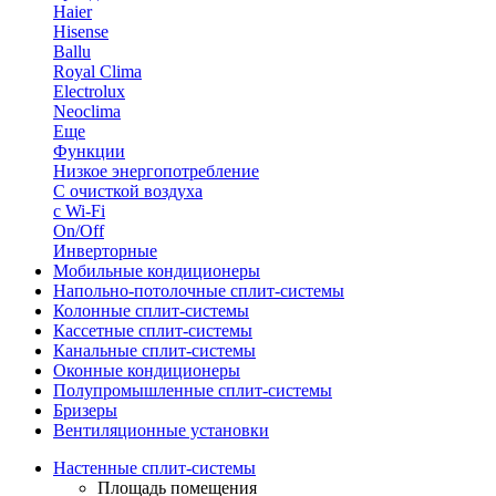
Haier
Hisense
Ballu
Royal Clima
Electrolux
Neoclima
Еще
Функции
Низкое энергопотребление
С очисткой воздуха
с Wi-Fi
On/Off
Инверторные
Мобильные кондиционеры
Напольно-потолоч​ные ​сплит-системы
Колонные ​​сплит-системы
Кассетные сплит-системы
Канальные сплит-системы
Оконные кондиционеры
Полупромышленные сплит-системы
Бризеры
Вентиляционные установки
Настенные сплит-системы
Площадь помещения