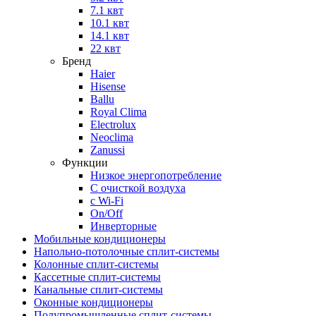
7.1 квт
10.1 квт
14.1 квт
22 квт
Бренд
Haier
Hisense
Ballu
Royal Clima
Electrolux
Neoclima
Zanussi
Функции
Низкое энергопотребление
С очисткой воздуха
с Wi-Fi
On/Off
Инверторные
Мобильные кондиционеры
Напольно-потолоч​ные ​сплит-системы
Колонные ​​сплит-системы
Кассетные сплит-системы
Канальные сплит-системы
Оконные кондиционеры
Полупромышленные сплит-системы