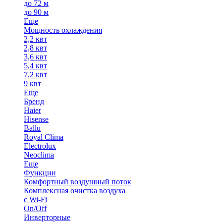
до 72 м
до 90 м
Еще
Мощность охлаждения
2,2 квт
2,8 квт
3,6 квт
5,4 квт
7,2 квт
9 квт
Еще
Бренд
Haier
Hisense
Ballu
Royal Clima
Electrolux
Neoclima
Еще
Функции
Комфортный воздушный поток
Комплексная очистка воздуха
с Wi-Fi
On/Off
Инверторные