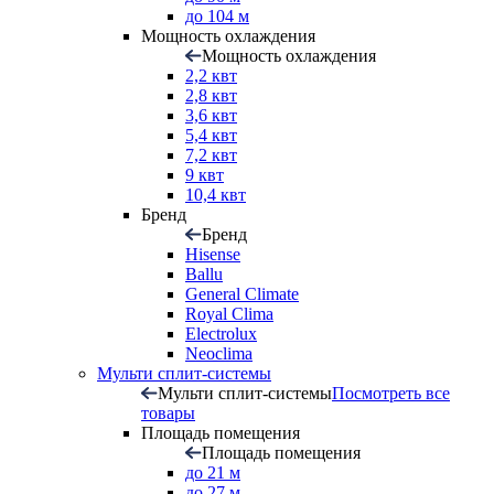
до 104 м
Мощность охлаждения
Мощность охлаждения
2,2 квт
2,8 квт
3,6 квт
5,4 квт
7,2 квт
9 квт
10,4 квт
Бренд
Бренд
Hisense
Ballu
General Climate
Royal Clima
Electrolux
Neoclima
Мульти сплит-системы
Мульти сплит-системы
Посмотреть все
товары
Площадь помещения
Площадь помещения
до 21 м
до 27 м