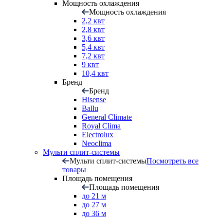
Мощность охлаждения
Мощность охлаждения
2,2 квт
2,8 квт
3,6 квт
5,4 квт
7,2 квт
9 квт
10,4 квт
Бренд
Бренд
Hisense
Ballu
General Climate
Royal Clima
Electrolux
Neoclima
Мульти сплит-системы
Мульти сплит-системы
Посмотреть все
товары
Площадь помещения
Площадь помещения
до 21 м
до 27 м
до 36 м