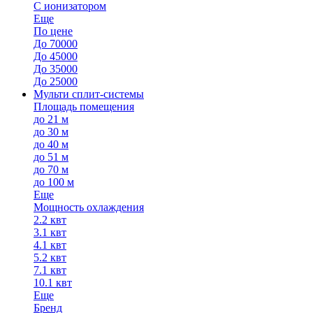
С ионизатором
Еще
По цене
До 70000
До 45000
До 35000
До 25000
Мульти сплит-системы
Площадь помещения
до 21 м
до 30 м
до 40 м
до 51 м
до 70 м
до 100 м
Еще
Мощность охлаждения
2.2 квт
3.1 квт
4.1 квт
5.2 квт
7.1 квт
10.1 квт
Еще
Бренд