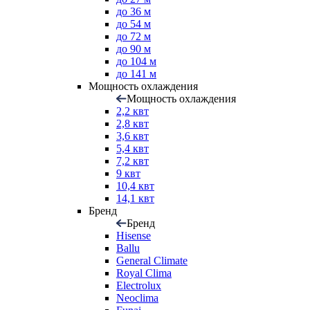
до 36 м
до 54 м
до 72 м
до 90 м
до 104 м
до 141 м
Мощность охлаждения
Мощность охлаждения
2,2 квт
2,8 квт
3,6 квт
5,4 квт
7,2 квт
9 квт
10,4 квт
14,1 квт
Бренд
Бренд
Hisense
Ballu
General Climate
Royal Clima
Electrolux
Neoclima