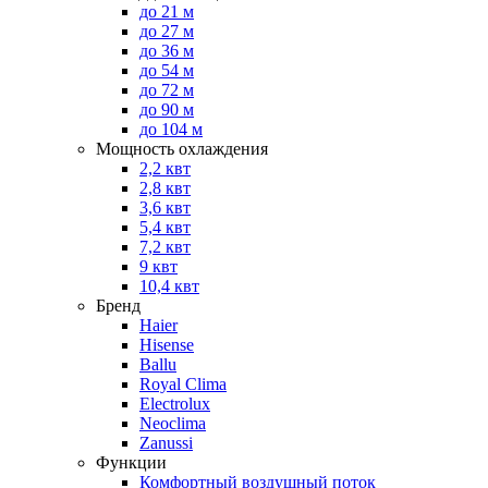
до 21 м
до 27 м
до 36 м
до 54 м
до 72 м
до 90 м
до 104 м
Мощность охлаждения
2,2 квт
2,8 квт
3,6 квт
5,4 квт
7,2 квт
9 квт
10,4 квт
Бренд
Haier
Hisense
Ballu
Royal Clima
Electrolux
Neoclima
Zanussi
Функции
Комфортный воздушный поток