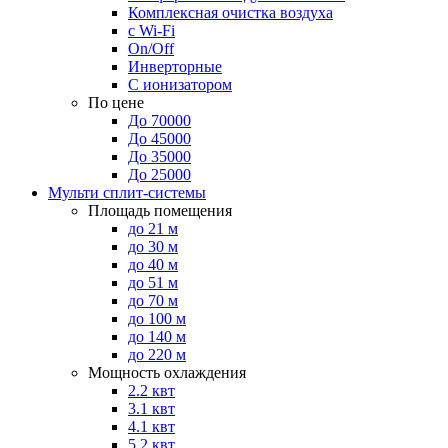
Комплексная очистка воздуха
с Wi-Fi
On/Off
Инверторные
С ионизатором
По цене
До 70000
До 45000
До 35000
До 25000
Мульти сплит-системы
Площадь помещения
до 21 м
до 30 м
до 40 м
до 51 м
до 70 м
до 100 м
до 140 м
до 220 м
Мощность охлаждения
2.2 квт
3.1 квт
4.1 квт
5.2 квт