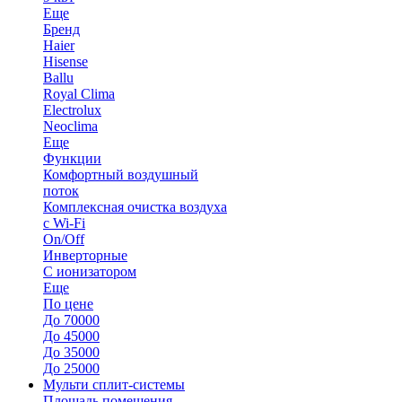
Еще
Бренд
Haier
Hisense
Ballu
Royal Clima
Electrolux
Neoclima
Еще
Функции
Комфортный воздушный
поток
Комплексная очистка воздуха
с Wi-Fi
On/Off
Инверторные
С ионизатором
Еще
По цене
До 70000
До 45000
До 35000
До 25000
Мульти сплит-системы
Площадь помещения