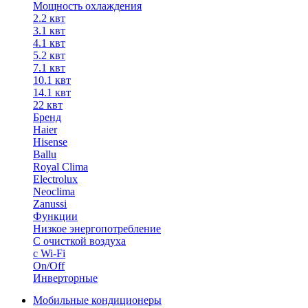
Мощность охлаждения
2.2 квт
3.1 квт
4.1 квт
5.2 квт
7.1 квт
10.1 квт
14.1 квт
22 квт
Бренд
Haier
Hisense
Ballu
Royal Clima
Electrolux
Neoclima
Zanussi
Функции
Низкое энергопотребление
С очисткой воздуха
с Wi-Fi
On/Off
Инверторные
Мобильные кондиционеры