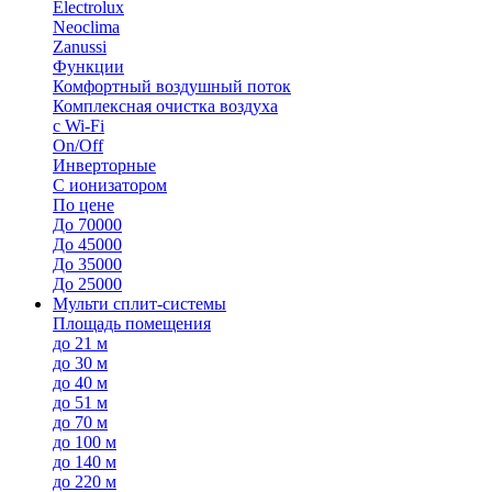
Electrolux
Neoclima
Zanussi
Функции
Комфортный воздушный поток
Комплексная очистка воздуха
с Wi-Fi
On/Off
Инверторные
С ионизатором
По цене
До 70000
До 45000
До 35000
До 25000
Мульти сплит-системы
Площадь помещения
до 21 м
до 30 м
до 40 м
до 51 м
до 70 м
до 100 м
до 140 м
до 220 м