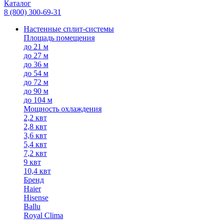
Каталог
8 (800) 300-69-31
Настенные сплит-системы
Площадь помещения
до 21 м
до 27 м
до 36 м
до 54 м
до 72 м
до 90 м
до 104 м
Мощность охлаждения
2,2 квт
2,8 квт
3,6 квт
5,4 квт
7,2 квт
9 квт
10,4 квт
Бренд
Haier
Hisense
Ballu
Royal Clima