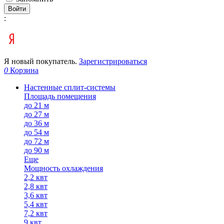
Войти
:
Я новый покупатель.
Зарегистрироваться
0
Корзина
Настенные сплит-системы
Площадь помещения
до 21 м
до 27 м
до 36 м
до 54 м
до 72 м
до 90 м
Еще
Мощность охлаждения
2,2 квт
2,8 квт
3,6 квт
5,4 квт
7,2 квт
9 квт