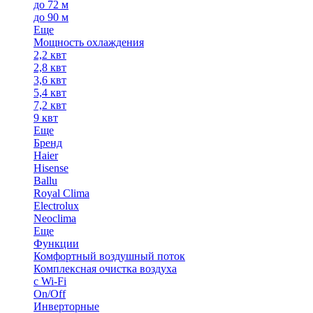
до 72 м
до 90 м
Еще
Мощность охлаждения
2,2 квт
2,8 квт
3,6 квт
5,4 квт
7,2 квт
9 квт
Еще
Бренд
Haier
Hisense
Ballu
Royal Clima
Electrolux
Neoclima
Еще
Функции
Комфортный воздушный поток
Комплексная очистка воздуха
с Wi-Fi
On/Off
Инверторные