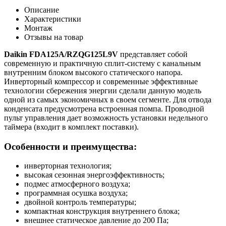
Описание
Характеристики
Монтаж
Отзывы на товар
Daikin
FDA
125
A
/
RZQG
125
L
9
V
представляет собой
современную и практичную сплит-систему с канальным
внутренним блоком высокого статического напора.
Инверторный компрессор и современные эффективные
технологии сбережения энергии сделали данную модель
одной из самых экономичных в своем сегменте. Для отвода
конденсата предусмотрена встроенная помпа. Проводной
пульт управления дает возможность установки недельного
таймера (входит в комплект поставки).
Особенности и преимущества:
инверторная технология;
высокая сезонная энергоэффективность;
подмес атмосферного воздуха;
программная осушка воздуха;
двойной контроль температуры;
компактная конструкция внутреннего блока;
внешнее статическое давление до 200 Па;