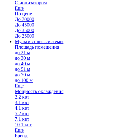
С ионизатором
Еще
По цене
До 70000
До 45000
До 35000
До 25000
Мульти сплит-системы
Площадь помещения
до 21 м
до 30 м
до 40 м
до 51 м
до 70 м
до 100 м
Еще
Мощность охлаждения
2.2 квт
3.1 квт
4.1 квт
5.2 квт
7.1 квт
10.1 квт
Еще
Бренд