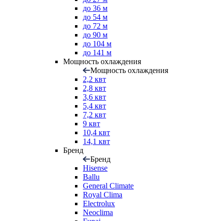
до 36 м
до 54 м
до 72 м
до 90 м
до 104 м
до 141 м
Мощность охлаждения
Мощность охлаждения
2,2 квт
2,8 квт
3,6 квт
5,4 квт
7,2 квт
9 квт
10,4 квт
14,1 квт
Бренд
Бренд
Hisense
Ballu
General Climate
Royal Clima
Electrolux
Neoclima