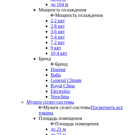
до 104 м
Мощность охлаждения
Мощность охлаждения
2,2 квт
2,8 квт
3,6 квт
5,4 квт
7,2 квт
9 квт
10,4 квт
Бренд
Бренд
Hisense
Ballu
General Climate
Royal Clima
Electrolux
Neoclima
Мульти сплит-системы
Мульти сплит-системы
Посмотреть все
товары
Площадь помещения
Площадь помещения
до 21 м
до 27 м