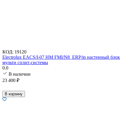
КОД:
19120
Electrolux EACS/I-07 HM FMI/N8_ERP/in настенный блок
мульти сплит-системы
0.0
В наличии
23 400
₽
В корзину