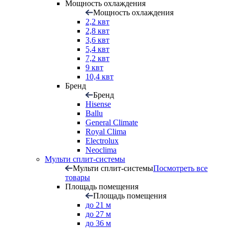
Мощность охлаждения
Мощность охлаждения
2,2 квт
2,8 квт
3,6 квт
5,4 квт
7,2 квт
9 квт
10,4 квт
Бренд
Бренд
Hisense
Ballu
General Climate
Royal Clima
Electrolux
Neoclima
Мульти сплит-системы
Мульти сплит-системы
Посмотреть все
товары
Площадь помещения
Площадь помещения
до 21 м
до 27 м
до 36 м