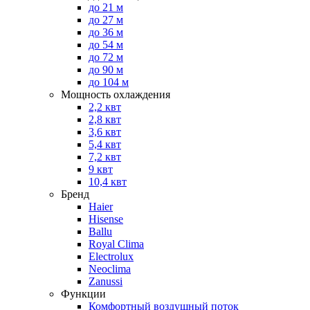
до 21 м
до 27 м
до 36 м
до 54 м
до 72 м
до 90 м
до 104 м
Мощность охлаждения
2,2 квт
2,8 квт
3,6 квт
5,4 квт
7,2 квт
9 квт
10,4 квт
Бренд
Haier
Hisense
Ballu
Royal Clima
Electrolux
Neoclima
Zanussi
Функции
Комфортный воздушный поток