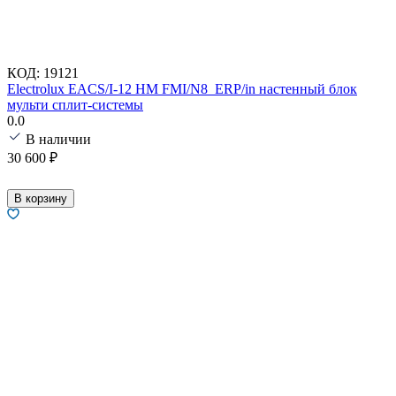
КОД:
19121
Electrolux EACS/I-12 HM FMI/N8_ERP/in настенный блок
мульти сплит-системы
0.0
В наличии
30 600
₽
В корзину