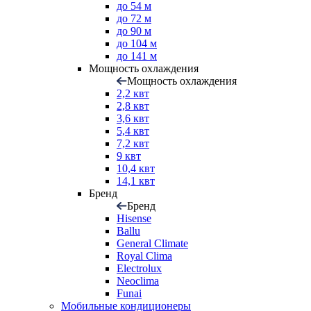
до 54 м
до 72 м
до 90 м
до 104 м
до 141 м
Мощность охлаждения
Мощность охлаждения
2,2 квт
2,8 квт
3,6 квт
5,4 квт
7,2 квт
9 квт
10,4 квт
14,1 квт
Бренд
Бренд
Hisense
Ballu
General Climate
Royal Clima
Electrolux
Neoclima
Funai
Мобильные кондиционеры