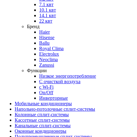
7.1 квт
10.1 квт
14.1 квт
22 квт
Бренд
Haier
Hisense
Ballu
Royal Clima
Electrolux
Neoclima
Zanussi
Функции
Низкое энергопотребление
С очисткой воздуха
с Wi-Fi
On/Off
Инверторные
Мобильные кондиционеры
Напольно-потолоч​ные ​сплит-системы
Колонные ​​сплит-системы
Кассетные сплит-системы
Канальные сплит-системы
Оконные кондиционеры
Полупромышленные сплит-системы