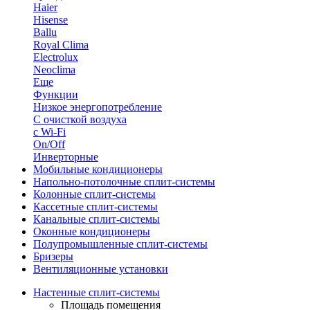
Haier
Hisense
Ballu
Royal Clima
Electrolux
Neoclima
Еще
Функции
Низкое энергопотребление
С очисткой воздуха
с Wi-Fi
On/Off
Инверторные
Мобильные кондиционеры
Напольно-потолоч​ные ​сплит-системы
Колонные ​​сплит-системы
Кассетные сплит-системы
Канальные сплит-системы
Оконные кондиционеры
Полупромышленные сплит-системы
Бризеры
Вентиляционные установки
Настенные сплит-системы
Площадь помещения