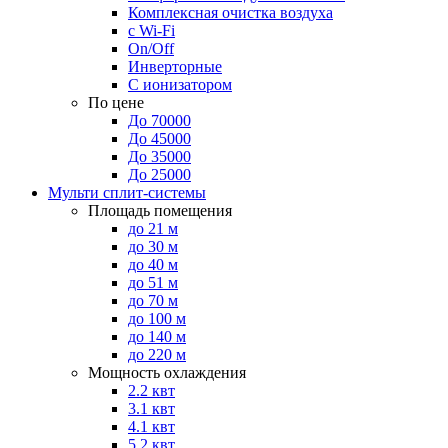
Комплексная очистка воздуха
с Wi-Fi
On/Off
Инверторные
С ионизатором
По цене
До 70000
До 45000
До 35000
До 25000
Мульти сплит-системы
Площадь помещения
до 21 м
до 30 м
до 40 м
до 51 м
до 70 м
до 100 м
до 140 м
до 220 м
Мощность охлаждения
2.2 квт
3.1 квт
4.1 квт
5.2 квт