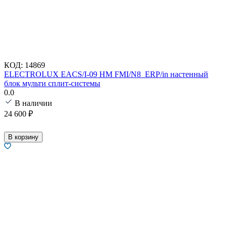
КОД:
14869
ELECTROLUX EACS/I-09 HM FMI/N8_ERP/in настенный
блок мульти сплит-системы
0.0
В наличии
24 600
₽
В корзину