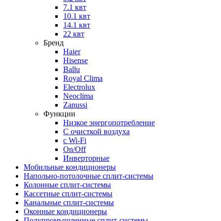
7.1 квт
10.1 квт
14.1 квт
22 квт
Бренд
Haier
Hisense
Ballu
Royal Clima
Electrolux
Neoclima
Zanussi
Функции
Низкое энергопотребление
С очисткой воздуха
с Wi-Fi
On/Off
Инверторные
Мобильные кондиционеры
Напольно-потолоч​ные ​сплит-системы
Колонные ​​сплит-системы
Кассетные сплит-системы
Канальные сплит-системы
Оконные кондиционеры
Полупромышленные сплит-системы