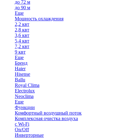
до 72 м
до 90 м
Еще
Мощность охлаждения
2,2 квт
2,8 квт
3,6 квт
5,4 квт
7,2 квт
9 квт
Еще
Бренд
Haier
Hisense
Ballu
Royal Clima
Electrolux
Neoclima
Еще
Функции
Комфортный воздушный поток
Комплексная очистка воздуха
с Wi-Fi
On/Off
Инверторные