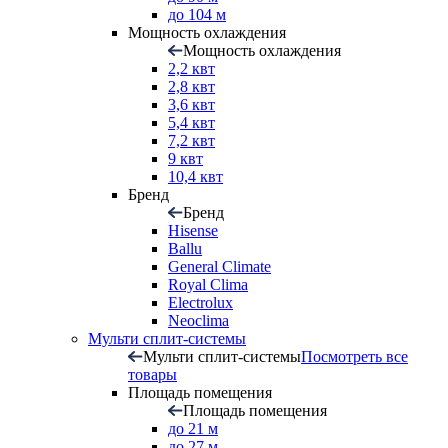
до 104 м
Мощность охлаждения
Мощность охлаждения
2,2 квт
2,8 квт
3,6 квт
5,4 квт
7,2 квт
9 квт
10,4 квт
Бренд
Бренд
Hisense
Ballu
General Climate
Royal Clima
Electrolux
Neoclima
Мульти сплит-системы
Мульти сплит-системы
Посмотреть все
товары
Площадь помещения
Площадь помещения
до 21 м
до 27 м