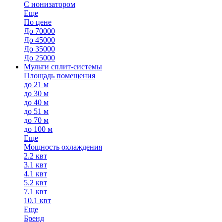
С ионизатором
Еще
По цене
До 70000
До 45000
До 35000
До 25000
Мульти сплит-системы
Площадь помещения
до 21 м
до 30 м
до 40 м
до 51 м
до 70 м
до 100 м
Еще
Мощность охлаждения
2.2 квт
3.1 квт
4.1 квт
5.2 квт
7.1 квт
10.1 квт
Еще
Бренд