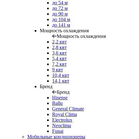
до 54 м
до 72 м
до 90 м
до 104 м
до 141 м
Мощность охлаждения
Мощность охлаждения
2,2 квт
2,8 квт
3,6 квт
5,4 квт
7,2 квт
9 квт
10,4 квт
14,1 квт
Бренд
Бренд
Hisense
Ballu
General Climate
Royal Clima
Electrolux
Neoclima
Funai
Мобильные кондиционеры