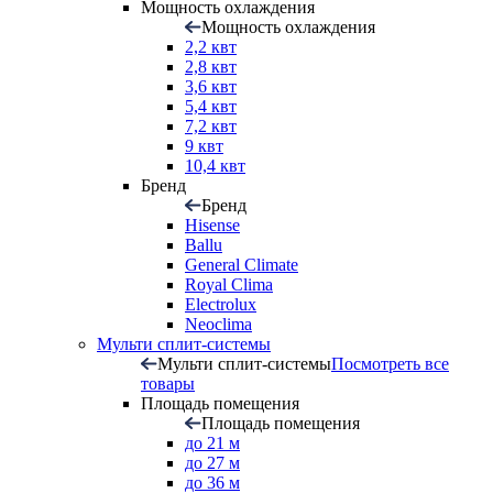
Мощность охлаждения
Мощность охлаждения
2,2 квт
2,8 квт
3,6 квт
5,4 квт
7,2 квт
9 квт
10,4 квт
Бренд
Бренд
Hisense
Ballu
General Climate
Royal Clima
Electrolux
Neoclima
Мульти сплит-системы
Мульти сплит-системы
Посмотреть все
товары
Площадь помещения
Площадь помещения
до 21 м
до 27 м
до 36 м