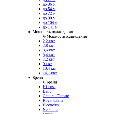
до 36 м
до 54 м
до 72 м
до 90 м
до 104 м
до 141 м
Мощность охлаждения
Мощность охлаждения
2,2 квт
2,8 квт
3,6 квт
5,4 квт
7,2 квт
9 квт
10,4 квт
14,1 квт
Бренд
Бренд
Hisense
Ballu
General Climate
Royal Clima
Electrolux
Neoclima