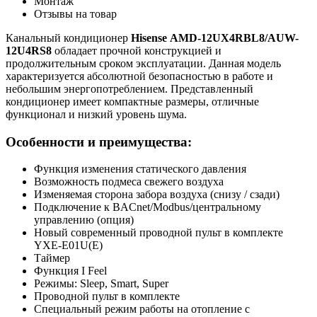
Монтаж
Отзывы на товар
Канальный кондиционер
Hisense
AMD-12
UX4
RBL8/
AUW-
12
U4
RS8
обладает прочной конструкцией и
продолжительным сроком эксплуатации. Данная модель
характеризуется абсолютной безопасностью в работе и
небольшим энергопотреблением. Представленный
кондиционер имеет компактные размеры, отличные
функционал и низкий уровень шума.
Особенности и преимущества:
Функция изменения статического давления
Возможность подмеса свежего воздуха
Изменяемая сторона забора воздуха (снизу / сзади)
Подключение к BACnet/Modbus/центральному
управлению (опция)
Новый современный проводной пульт в комплекте
YXE-E01U(Е)
Таймер
Функция I Feel
Режимы: Sleep, Smart, Super
Проводной пульт в комплекте
Специальный режим работы на отопление с