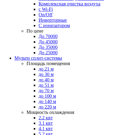
Комплексная очистка воздуха
с Wi-Fi
On/Off
Инверторные
С ионизатором
По цене
До 70000
До 45000
До 35000
До 25000
Мульти сплит-системы
Площадь помещения
до 21 м
до 30 м
до 40 м
до 51 м
до 70 м
до 100 м
до 140 м
до 220 м
Мощность охлаждения
2.2 квт
3.1 квт
4.1 квт
5.2 квт