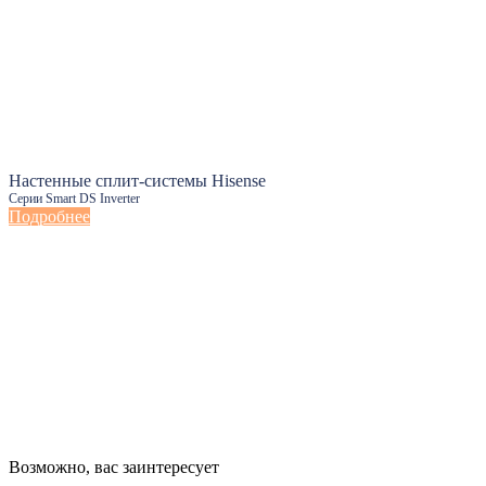
Настенные сплит-системы Hisense
Серии Smart DS Inverter
Подробнее
Настенные сплит-системы Haier
Возможно, вас заинтересует
Серии Сoral с функцией Inteligent Air Flow