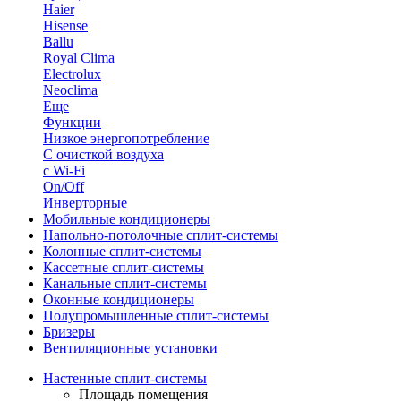
Haier
Hisense
Ballu
Royal Clima
Electrolux
Neoclima
Еще
Функции
Низкое энергопотребление
С очисткой воздуха
с Wi-Fi
On/Off
Инверторные
Мобильные кондиционеры
Напольно-потолоч​ные ​сплит-системы
Колонные ​​сплит-системы
Кассетные сплит-системы
Канальные сплит-системы
Оконные кондиционеры
Полупромышленные сплит-системы
Бризеры
Вентиляционные установки
Настенные сплит-системы
Площадь помещения