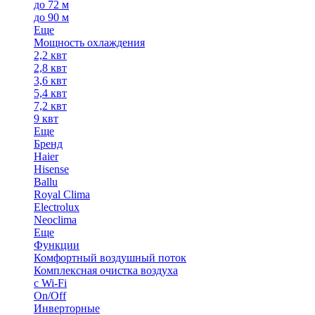
до 72 м
до 90 м
Еще
Мощность охлаждения
2,2 квт
2,8 квт
3,6 квт
5,4 квт
7,2 квт
9 квт
Еще
Бренд
Haier
Hisense
Ballu
Royal Clima
Electrolux
Neoclima
Еще
Функции
Комфортный воздушный поток
Комплексная очистка воздуха
с Wi-Fi
On/Off
Инверторные