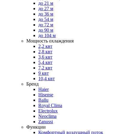
до 21 м
до 27 м
до 36 м
до 54 м
до 72 м
до 90 м
до 104 м
Мощность охлаждения
2,2 квт
2,8 квт
3,6 квт
5,4 квт
7,2 квт
9 квт
10,4 квт
Бренд
Haier
Hisense
Ballu
Royal Clima
Electrolux
Neoclima
Zanussi
Функции
Комфортный воздушный поток