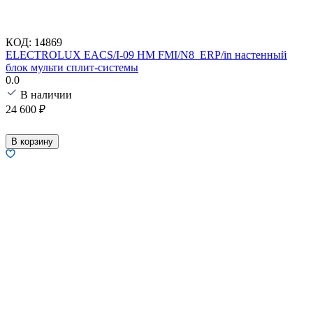
КОД:
14869
ELECTROLUX EACS/I-09 HM FMI/N8_ERP/in настенный
блок мульти сплит-системы
0.0
В наличии
24 600
₽
В корзину