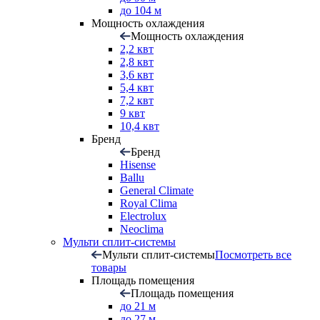
до 104 м
Мощность охлаждения
Мощность охлаждения
2,2 квт
2,8 квт
3,6 квт
5,4 квт
7,2 квт
9 квт
10,4 квт
Бренд
Бренд
Hisense
Ballu
General Climate
Royal Clima
Electrolux
Neoclima
Мульти сплит-системы
Мульти сплит-системы
Посмотреть все
товары
Площадь помещения
Площадь помещения
до 21 м
до 27 м