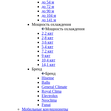
до 54 м
до 72 м
до 90 м
до 104 м
до 141 м
Мощность охлаждения
Мощность охлаждения
2,2 квт
2,8 квт
3,6 квт
5,4 квт
7,2 квт
9 квт
10,4 квт
14,1 квт
Бренд
Бренд
Hisense
Ballu
General Climate
Royal Clima
Electrolux
Neoclima
Funai
Мобильные кондиционеры