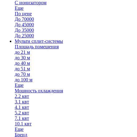
С ионизатором
Еще
По цене
До 70000
До 45000
До 35000
До 25000
Мульти сплит-системы
Площадь помещения
до 21 м
до 30 м
до 40 м
до 51 м
до 70 м
до 100 м
Еще
Мощность охлаждения
2.2 квт
3.1 квт
4.1 квт
5.2 квт
7.1 квт
10.1 квт
Еще
Бренд