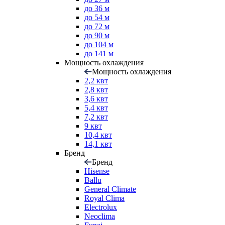
до 36 м
до 54 м
до 72 м
до 90 м
до 104 м
до 141 м
Мощность охлаждения
Мощность охлаждения
2,2 квт
2,8 квт
3,6 квт
5,4 квт
7,2 квт
9 квт
10,4 квт
14,1 квт
Бренд
Бренд
Hisense
Ballu
General Climate
Royal Clima
Electrolux
Neoclima