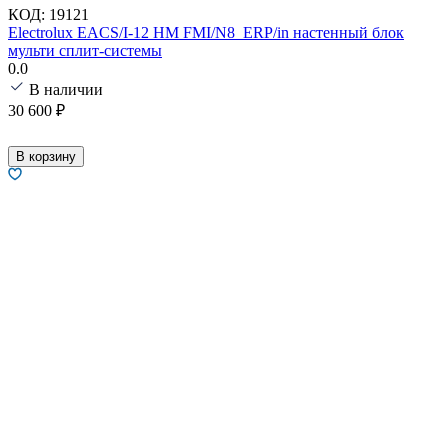
КОД:
19121
Electrolux EACS/I-12 HM FMI/N8_ERP/in настенный блок
мульти сплит-системы
0.0
В наличии
30 600
₽
В корзину