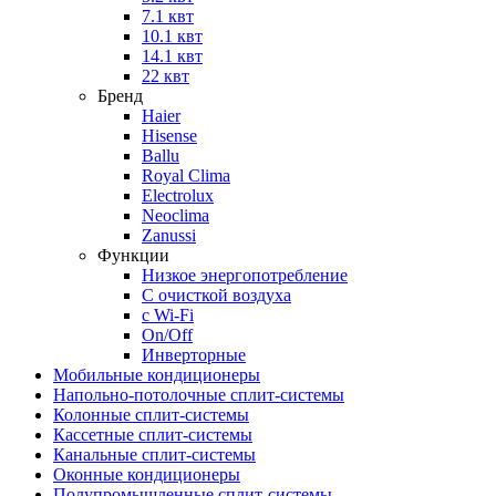
7.1 квт
10.1 квт
14.1 квт
22 квт
Бренд
Haier
Hisense
Ballu
Royal Clima
Electrolux
Neoclima
Zanussi
Функции
Низкое энергопотребление
С очисткой воздуха
с Wi-Fi
On/Off
Инверторные
Мобильные кондиционеры
Напольно-потолоч​ные ​сплит-системы
Колонные ​​сплит-системы
Кассетные сплит-системы
Канальные сплит-системы
Оконные кондиционеры
Полупромышленные сплит-системы