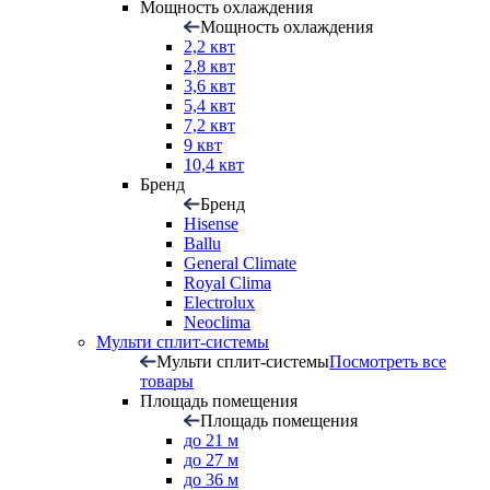
Мощность охлаждения
Мощность охлаждения
2,2 квт
2,8 квт
3,6 квт
5,4 квт
7,2 квт
9 квт
10,4 квт
Бренд
Бренд
Hisense
Ballu
General Climate
Royal Clima
Electrolux
Neoclima
Мульти сплит-системы
Мульти сплит-системы
Посмотреть все
товары
Площадь помещения
Площадь помещения
до 21 м
до 27 м
до 36 м