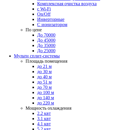
Комплексная очистка воздуха
с Wi-Fi
On/Off
Инверторные
С ионизатором
По цене
До 70000
До 45000
До 35000
До 25000
Мульти сплит-системы
Площадь помещения
до 21 м
до 30 м
до 40 м
до 51 м
до 70 м
до 100 м
до 140 м
до 220 м
Мощность охлаждения
2.2 квт
3.1 квт
4.1 квт
5.2 квт