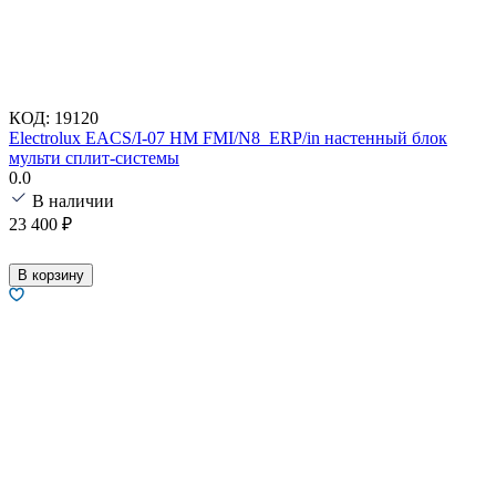
КОД:
19120
Electrolux EACS/I-07 HM FMI/N8_ERP/in настенный блок
мульти сплит-системы
0.0
В наличии
23 400
₽
В корзину