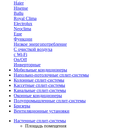
Haier
Hisense
Ballu
Royal Clima
Electrolux
Neoclima
Еще
Функции
Низкое энергопотребление
С очисткой воздуха
с Wi-Fi
On/Off
Инверторные
Мобильные кондиционеры
Напольно-потолоч​ные ​сплит-системы
Колонные ​​сплит-системы
Кассетные сплит-системы
Канальные сплит-системы
Оконные кондиционеры
Полупромышленные сплит-системы
Бризеры
Вентиляционные установки
Настенные сплит-системы
Площадь помещения