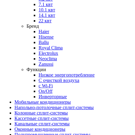
7.1 квт
10.1 квт
14.1 квт
22 квт
Бренд
Haier
Hisense
Ballu
Royal Clima
Electrolux
Neoclima
Zanussi
Функции
Низкое энергопотребление
С очисткой воздуха
с Wi-Fi
On/Off
Инверторные
Мобильные кондиционеры
Напольно-потолоч​ные ​сплит-системы
Колонные ​​сплит-системы
Кассетные сплит-системы
Канальные сплит-системы
Оконные кондиционеры
Полупромышленные сплит-системы