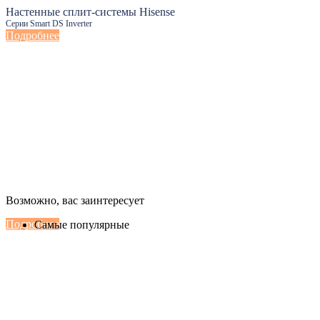
Настенные сплит-системы Hisense
Серии Smart DS Inverter
Подробнее
Настенные сплит-системы Haier
Возможно, вас заинтересует
Серии Сoral с функцией Inteligent Air Flow
Подробнее
Самые популярные