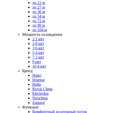
до 21 м
до 27 м
до 36 м
до 54 м
до 72 м
до 90 м
до 104 м
Мощность охлаждения
2,2 квт
2,8 квт
3,6 квт
5,4 квт
7,2 квт
9 квт
10,4 квт
Бренд
Haier
Hisense
Ballu
Royal Clima
Electrolux
Neoclima
Zanussi
Функции
Комфортный воздушный поток