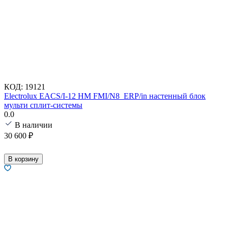
КОД:
19121
Electrolux EACS/I-12 HM FMI/N8_ERP/in настенный блок
мульти сплит-системы
0.0
В наличии
30 600
₽
В корзину