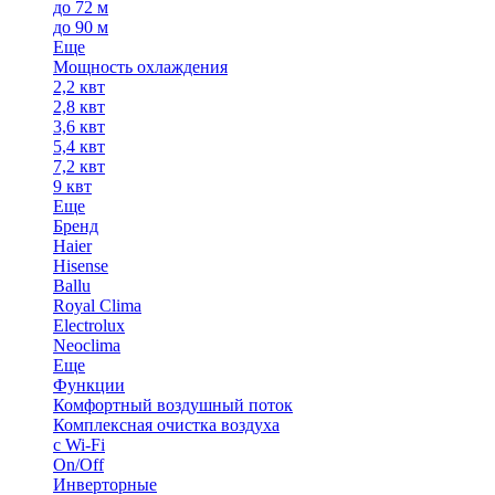
до 72 м
до 90 м
Еще
Мощность охлаждения
2,2 квт
2,8 квт
3,6 квт
5,4 квт
7,2 квт
9 квт
Еще
Бренд
Haier
Hisense
Ballu
Royal Clima
Electrolux
Neoclima
Еще
Функции
Комфортный воздушный поток
Комплексная очистка воздуха
с Wi-Fi
On/Off
Инверторные