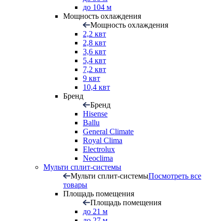
до 104 м
Мощность охлаждения
Мощность охлаждения
2,2 квт
2,8 квт
3,6 квт
5,4 квт
7,2 квт
9 квт
10,4 квт
Бренд
Бренд
Hisense
Ballu
General Climate
Royal Clima
Electrolux
Neoclima
Мульти сплит-системы
Мульти сплит-системы
Посмотреть все
товары
Площадь помещения
Площадь помещения
до 21 м
до 27 м