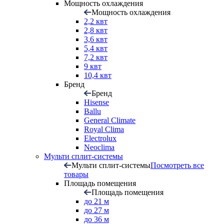
Мощность охлаждения
Мощность охлаждения
2,2 квт
2,8 квт
3,6 квт
5,4 квт
7,2 квт
9 квт
10,4 квт
Бренд
Бренд
Hisense
Ballu
General Climate
Royal Clima
Electrolux
Neoclima
Мульти сплит-системы
Мульти сплит-системы
Посмотреть все
товары
Площадь помещения
Площадь помещения
до 21 м
до 27 м
до 36 м