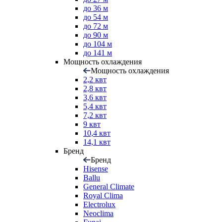
до 36 м
до 54 м
до 72 м
до 90 м
до 104 м
до 141 м
Мощность охлаждения
Мощность охлаждения
2,2 квт
2,8 квт
3,6 квт
5,4 квт
7,2 квт
9 квт
10,4 квт
14,1 квт
Бренд
Бренд
Hisense
Ballu
General Climate
Royal Clima
Electrolux
Neoclima