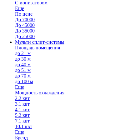
С ионизатором
Еще
По цене
До 70000
До 45000
До 35000
До 25000
Мульти сплит-системы
Площадь помещения
до 21 м
до 30 м
до 40 м
до 51 м
до 70 м
до 100 м
Еще
Мощность охлаждения
2.2 квт
3.1 квт
4.1 квт
5.2 квт
7.1 квт
10.1 квт
Еще
Бренд