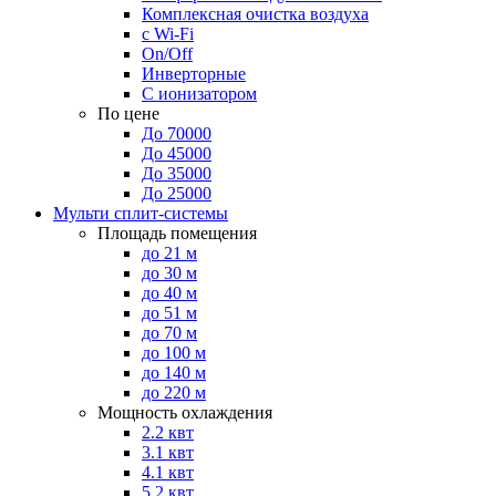
Комплексная очистка воздуха
с Wi-Fi
On/Off
Инверторные
С ионизатором
По цене
До 70000
До 45000
До 35000
До 25000
Мульти сплит-системы
Площадь помещения
до 21 м
до 30 м
до 40 м
до 51 м
до 70 м
до 100 м
до 140 м
до 220 м
Мощность охлаждения
2.2 квт
3.1 квт
4.1 квт
5.2 квт