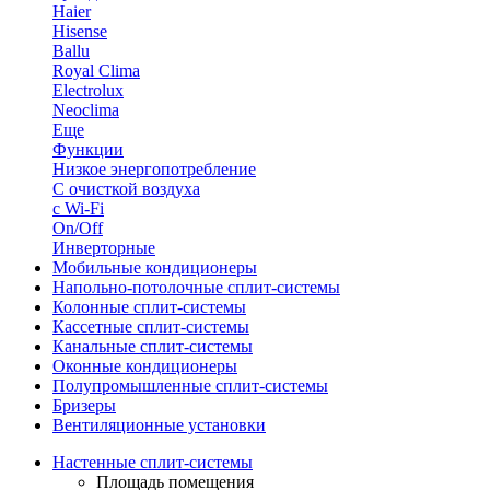
Haier
Hisense
Ballu
Royal Clima
Electrolux
Neoclima
Еще
Функции
Низкое энергопотребление
С очисткой воздуха
с Wi-Fi
On/Off
Инверторные
Мобильные кондиционеры
Напольно-потолоч​ные ​сплит-системы
Колонные ​​сплит-системы
Кассетные сплит-системы
Канальные сплит-системы
Оконные кондиционеры
Полупромышленные сплит-системы
Бризеры
Вентиляционные установки
Настенные сплит-системы
Площадь помещения