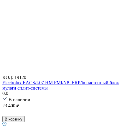
КОД:
19120
Electrolux EACS/I-07 HM FMI/N8_ERP/in настенный блок
мульти сплит-системы
0.0
В наличии
23 400
₽
В корзину