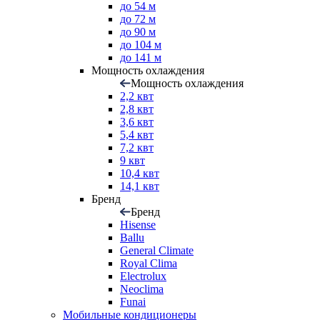
до 54 м
до 72 м
до 90 м
до 104 м
до 141 м
Мощность охлаждения
Мощность охлаждения
2,2 квт
2,8 квт
3,6 квт
5,4 квт
7,2 квт
9 квт
10,4 квт
14,1 квт
Бренд
Бренд
Hisense
Ballu
General Climate
Royal Clima
Electrolux
Neoclima
Funai
Мобильные кондиционеры