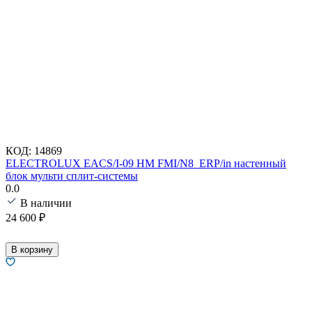
КОД:
14869
ELECTROLUX EACS/I-09 HM FMI/N8_ERP/in настенный
блок мульти сплит-системы
0.0
В наличии
24 600
₽
В корзину