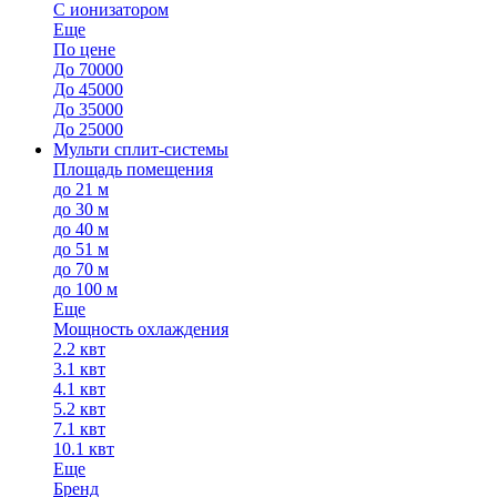
С ионизатором
Еще
По цене
До 70000
До 45000
До 35000
До 25000
Мульти сплит-системы
Площадь помещения
до 21 м
до 30 м
до 40 м
до 51 м
до 70 м
до 100 м
Еще
Мощность охлаждения
2.2 квт
3.1 квт
4.1 квт
5.2 квт
7.1 квт
10.1 квт
Еще
Бренд