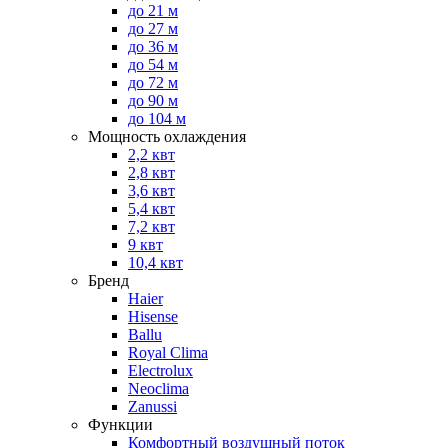
до 21 м
до 27 м
до 36 м
до 54 м
до 72 м
до 90 м
до 104 м
Мощность охлаждения
2,2 квт
2,8 квт
3,6 квт
5,4 квт
7,2 квт
9 квт
10,4 квт
Бренд
Haier
Hisense
Ballu
Royal Clima
Electrolux
Neoclima
Zanussi
Функции
Комфортный воздушный поток