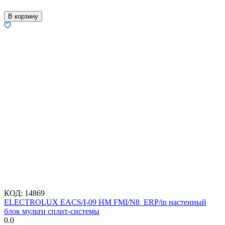
В корзину
КОД:
14869
ELECTROLUX EACS/I-09 HM FMI/N8_ERP/in настенный
блок мульти сплит-системы
0.0