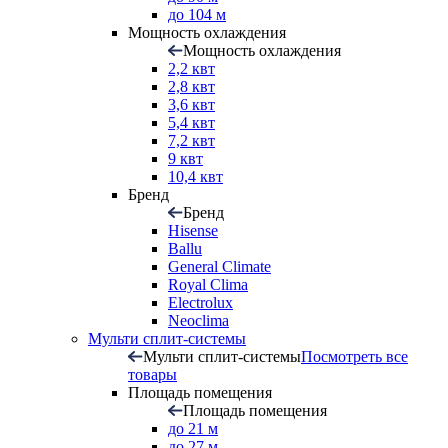
до 104 м
Мощность охлаждения
Мощность охлаждения
2,2 квт
2,8 квт
3,6 квт
5,4 квт
7,2 квт
9 квт
10,4 квт
Бренд
Бренд
Hisense
Ballu
General Climate
Royal Clima
Electrolux
Neoclima
Мульти сплит-системы
Мульти сплит-системы
Посмотреть все
товары
Площадь помещения
Площадь помещения
до 21 м
до 27 м