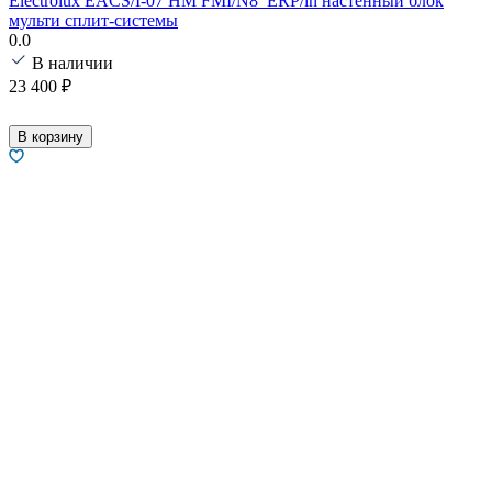
Electrolux EACS/I-07 HM FMI/N8_ERP/in настенный блок
мульти сплит-системы
0.0
В наличии
23 400
₽
В корзину