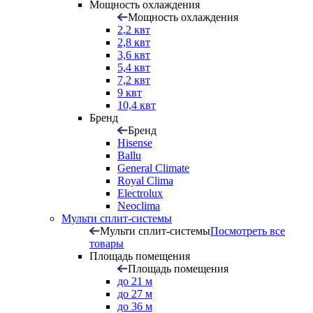
Мощность охлаждения
Мощность охлаждения
2,2 квт
2,8 квт
3,6 квт
5,4 квт
7,2 квт
9 квт
10,4 квт
Бренд
Бренд
Hisense
Ballu
General Climate
Royal Clima
Electrolux
Neoclima
Мульти сплит-системы
Мульти сплит-системы
Посмотреть все
товары
Площадь помещения
Площадь помещения
до 21 м
до 27 м
до 36 м