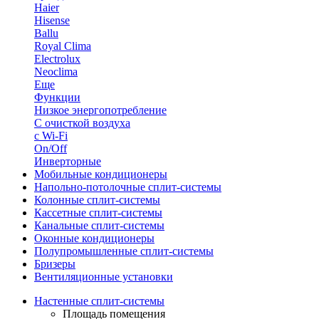
Haier
Hisense
Ballu
Royal Clima
Electrolux
Neoclima
Еще
Функции
Низкое энергопотребление
С очисткой воздуха
с Wi-Fi
On/Off
Инверторные
Мобильные кондиционеры
Напольно-потолоч​ные ​сплит-системы
Колонные ​​сплит-системы
Кассетные сплит-системы
Канальные сплит-системы
Оконные кондиционеры
Полупромышленные сплит-системы
Бризеры
Вентиляционные установки
Настенные сплит-системы
Площадь помещения