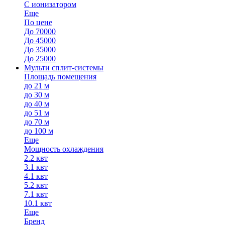
С ионизатором
Еще
По цене
До 70000
До 45000
До 35000
До 25000
Мульти сплит-системы
Площадь помещения
до 21 м
до 30 м
до 40 м
до 51 м
до 70 м
до 100 м
Еще
Мощность охлаждения
2.2 квт
3.1 квт
4.1 квт
5.2 квт
7.1 квт
10.1 квт
Еще
Бренд