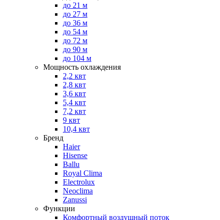
до 21 м
до 27 м
до 36 м
до 54 м
до 72 м
до 90 м
до 104 м
Мощность охлаждения
2,2 квт
2,8 квт
3,6 квт
5,4 квт
7,2 квт
9 квт
10,4 квт
Бренд
Haier
Hisense
Ballu
Royal Clima
Electrolux
Neoclima
Zanussi
Функции
Комфортный воздушный поток