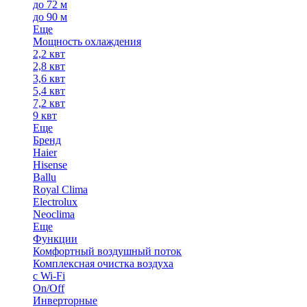
до 72 м
до 90 м
Еще
Мощность охлаждения
2,2 квт
2,8 квт
3,6 квт
5,4 квт
7,2 квт
9 квт
Еще
Бренд
Haier
Hisense
Ballu
Royal Clima
Electrolux
Neoclima
Еще
Функции
Комфортный воздушный поток
Комплексная очистка воздуха
с Wi-Fi
On/Off
Инверторные