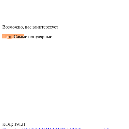
Настенные сплит-системы Haier
Возможно, вас заинтересует
Серии Сoral с функцией Inteligent Air Flow
Подробнее
Самые популярные
КОД:
19121