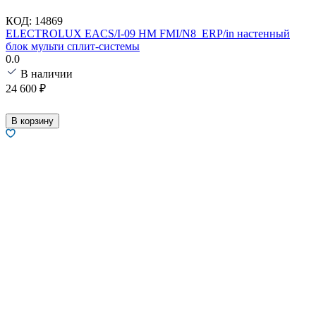
КОД:
14869
ELECTROLUX EACS/I-09 HM FMI/N8_ERP/in настенный
блок мульти сплит-системы
0.0
В наличии
24 600
₽
В корзину