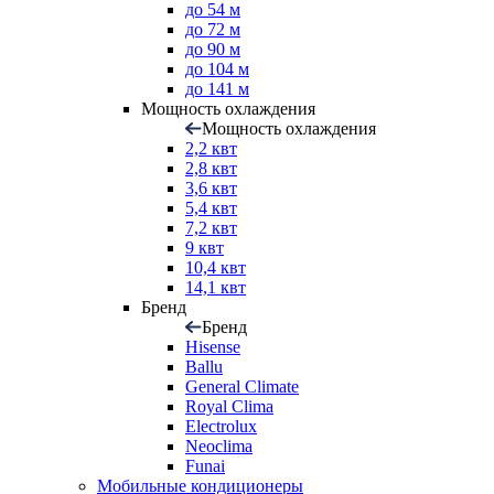
до 54 м
до 72 м
до 90 м
до 104 м
до 141 м
Мощность охлаждения
Мощность охлаждения
2,2 квт
2,8 квт
3,6 квт
5,4 квт
7,2 квт
9 квт
10,4 квт
14,1 квт
Бренд
Бренд
Hisense
Ballu
General Climate
Royal Clima
Electrolux
Neoclima
Funai
Мобильные кондиционеры