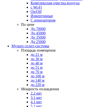
Комплексная очистка воздуха
с Wi-Fi
On/Off
Инверторные
С ионизатором
По цене
До 70000
До 45000
До 35000
До 25000
Мульти сплит-системы
Площадь помещения
до 21 м
до 30 м
до 40 м
до 51 м
до 70 м
до 100 м
до 140 м
до 220 м
Мощность охлаждения
2.2 квт
3.1 квт
4.1 квт
5.2 квт