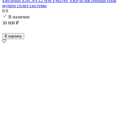
Electrolux EACS/I-12 HM FMI/N8_ERP/in настенный блок
мульти сплит-системы
0.0
В наличии
30 600
₽
В корзину