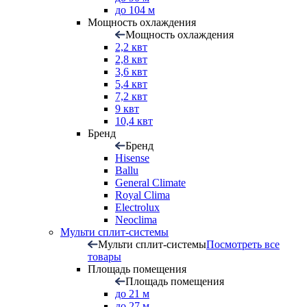
до 104 м
Мощность охлаждения
Мощность охлаждения
2,2 квт
2,8 квт
3,6 квт
5,4 квт
7,2 квт
9 квт
10,4 квт
Бренд
Бренд
Hisense
Ballu
General Climate
Royal Clima
Electrolux
Neoclima
Мульти сплит-системы
Мульти сплит-системы
Посмотреть все
товары
Площадь помещения
Площадь помещения
до 21 м
до 27 м