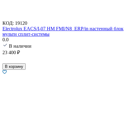
КОД:
19120
Electrolux EACS/I-07 HM FMI/N8_ERP/in настенный блок
мульти сплит-системы
0.0
В наличии
23 400
₽
В корзину