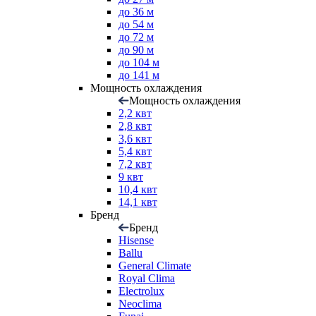
до 36 м
до 54 м
до 72 м
до 90 м
до 104 м
до 141 м
Мощность охлаждения
Мощность охлаждения
2,2 квт
2,8 квт
3,6 квт
5,4 квт
7,2 квт
9 квт
10,4 квт
14,1 квт
Бренд
Бренд
Hisense
Ballu
General Climate
Royal Clima
Electrolux
Neoclima