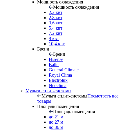
Мощность охлаждения
Мощность охлаждения
2,2 квт
2,8 квт
3,6 квт
5,4 квт
7,2 квт
9 квт
10,4 квт
Бренд
Бренд
Hisense
Ballu
General Climate
Royal Clima
Electrolux
Neoclima
Мульти сплит-системы
Мульти сплит-системы
Посмотреть все
товары
Площадь помещения
Площадь помещения
до 21 м
до 27 м
до 36 м