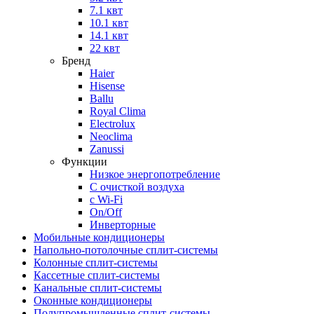
7.1 квт
10.1 квт
14.1 квт
22 квт
Бренд
Haier
Hisense
Ballu
Royal Clima
Electrolux
Neoclima
Zanussi
Функции
Низкое энергопотребление
С очисткой воздуха
с Wi-Fi
On/Off
Инверторные
Мобильные кондиционеры
Напольно-потолоч​ные ​сплит-системы
Колонные ​​сплит-системы
Кассетные сплит-системы
Канальные сплит-системы
Оконные кондиционеры
Полупромышленные сплит-системы