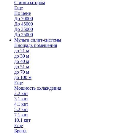
С ионизатором
Еще
По цене
До 70000
До 45000
До 35000
До 25000
Мульти сплит-системы
Площадь помещения
до 21 м
до 30 м
до 40 м
до 51 м
до 70 м
до 100 м
Еще
Мощность охлаждения
2.2 квт
3.1 квт
4.1 квт
5.2 квт
7.1 квт
10.1 квт
Еще
Бренд