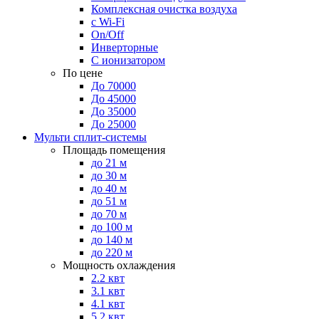
Комплексная очистка воздуха
с Wi-Fi
On/Off
Инверторные
С ионизатором
По цене
До 70000
До 45000
До 35000
До 25000
Мульти сплит-системы
Площадь помещения
до 21 м
до 30 м
до 40 м
до 51 м
до 70 м
до 100 м
до 140 м
до 220 м
Мощность охлаждения
2.2 квт
3.1 квт
4.1 квт
5.2 квт