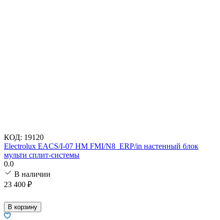
КОД:
19120
Electrolux EACS/I-07 HM FMI/N8_ERP/in настенный блок
мульти сплит-системы
0.0
В наличии
23 400
₽
В корзину