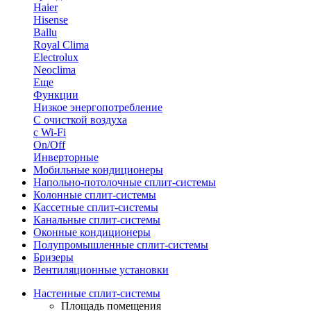
Haier
Hisense
Ballu
Royal Clima
Electrolux
Neoclima
Еще
Функции
Низкое энергопотребление
С очисткой воздуха
с Wi-Fi
On/Off
Инверторные
Мобильные кондиционеры
Напольно-потолоч​ные ​сплит-системы
Колонные ​​сплит-системы
Кассетные сплит-системы
Канальные сплит-системы
Оконные кондиционеры
Полупромышленные сплит-системы
Бризеры
Вентиляционные установки
Настенные сплит-системы
Площадь помещения