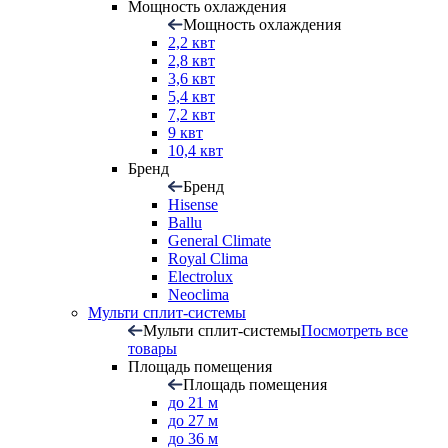
Мощность охлаждения
Мощность охлаждения
2,2 квт
2,8 квт
3,6 квт
5,4 квт
7,2 квт
9 квт
10,4 квт
Бренд
Бренд
Hisense
Ballu
General Climate
Royal Clima
Electrolux
Neoclima
Мульти сплит-системы
Мульти сплит-системы
Посмотреть все
товары
Площадь помещения
Площадь помещения
до 21 м
до 27 м
до 36 м