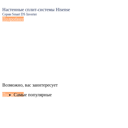
Настенные сплит-системы Hisense
Серии Smart DS Inverter
Подробнее
Настенные сплит-системы Haier
Возможно, вас заинтересует
Серии Сoral с функцией Inteligent Air Flow
Подробнее
Самые популярные