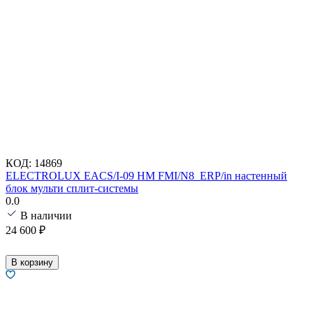
КОД:
14869
ELECTROLUX EACS/I-09 HM FMI/N8_ERP/in настенный
блок мульти сплит-системы
0.0
В наличии
24 600
₽
В корзину