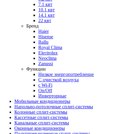
7.1 квт
10.1 квт
14.1 квт
22 квт
Бренд
Haier
Hisense
Ballu
Royal Clima
Electrolux
Neoclima
Zanussi
Функции
Низкое энергопотребление
С очисткой воздуха
с Wi-Fi
On/Off
Инверторные
Мобильные кондиционеры
Напольно-потолоч​ные ​сплит-системы
Колонные ​​сплит-системы
Кассетные сплит-системы
Канальные сплит-системы
Оконные кондиционеры
Полупромышленные сплит-системы