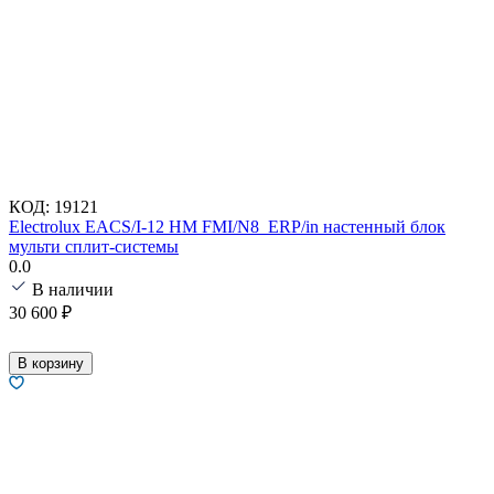
КОД:
19121
Electrolux EACS/I-12 HM FMI/N8_ERP/in настенный блок
мульти сплит-системы
0.0
В наличии
30 600
₽
В корзину