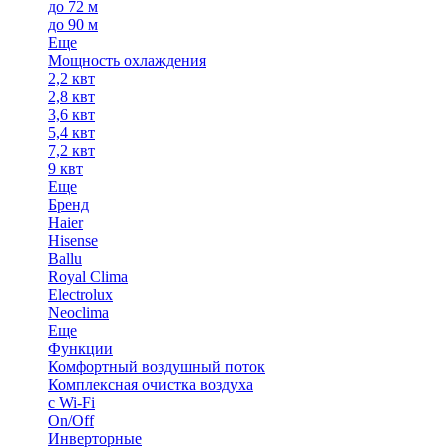
до 72 м
до 90 м
Еще
Мощность охлаждения
2,2 квт
2,8 квт
3,6 квт
5,4 квт
7,2 квт
9 квт
Еще
Бренд
Haier
Hisense
Ballu
Royal Clima
Electrolux
Neoclima
Еще
Функции
Комфортный воздушный поток
Комплексная очистка воздуха
с Wi-Fi
On/Off
Инверторные