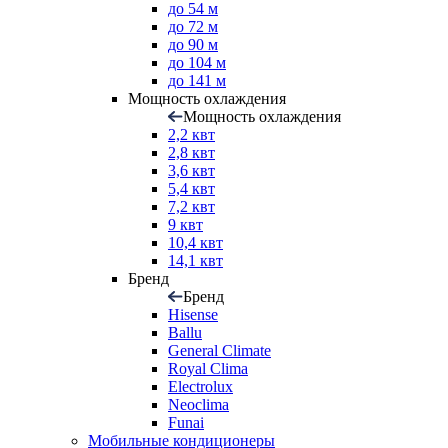
до 54 м
до 72 м
до 90 м
до 104 м
до 141 м
Мощность охлаждения
Мощность охлаждения
2,2 квт
2,8 квт
3,6 квт
5,4 квт
7,2 квт
9 квт
10,4 квт
14,1 квт
Бренд
Бренд
Hisense
Ballu
General Climate
Royal Clima
Electrolux
Neoclima
Funai
Мобильные кондиционеры