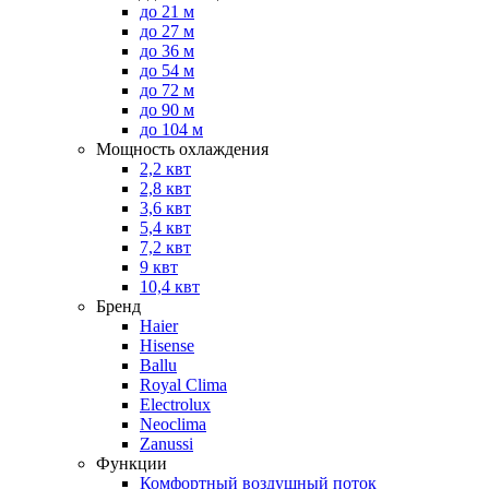
до 21 м
до 27 м
до 36 м
до 54 м
до 72 м
до 90 м
до 104 м
Мощность охлаждения
2,2 квт
2,8 квт
3,6 квт
5,4 квт
7,2 квт
9 квт
10,4 квт
Бренд
Haier
Hisense
Ballu
Royal Clima
Electrolux
Neoclima
Zanussi
Функции
Комфортный воздушный поток