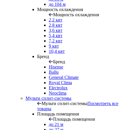
до 104 м
Мощность охлаждения
Мощность охлаждения
2,2 квт
2,8 квт
3,6 квт
5,4 квт
7,2 квт
9 квт
10,4 квт
Бренд
Бренд
Hisense
Ballu
General Climate
Royal Clima
Electrolux
Neoclima
Мульти сплит-системы
Мульти сплит-системы
Посмотреть все
товары
Площадь помещения
Площадь помещения
до 21 м
до 27 м