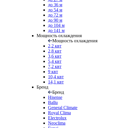
до 36 м
до 54 м
до 72 м
до 90 м
до 104 м
до 141 м
Мощность охлаждения
Мощность охлаждения
2,2 квт
2,8 квт
3,6 квт
5,4 квт
7,2 квт
9 квт
10,4 квт
14,1 квт
Бренд
Бренд
Hisense
Ballu
General Climate
Royal Clima
Electrolux
Neoclima