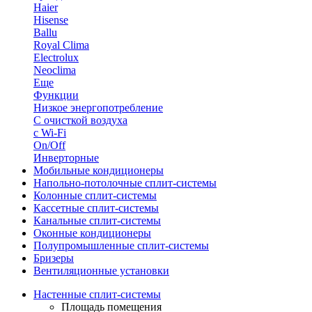
Haier
Hisense
Ballu
Royal Clima
Electrolux
Neoclima
Еще
Функции
Низкое энергопотребление
С очисткой воздуха
с Wi-Fi
On/Off
Инверторные
Мобильные кондиционеры
Напольно-потолоч​ные ​сплит-системы
Колонные ​​сплит-системы
Кассетные сплит-системы
Канальные сплит-системы
Оконные кондиционеры
Полупромышленные сплит-системы
Бризеры
Вентиляционные установки
Настенные сплит-системы
Площадь помещения