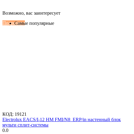
Настенные сплит-системы Haier
Возможно, вас заинтересует
Серии Сoral с функцией Inteligent Air Flow
Подробнее
Самые популярные
КОД:
19121
Electrolux EACS/I-12 HM FMI/N8_ERP/in настенный блок
мульти сплит-системы
0.0