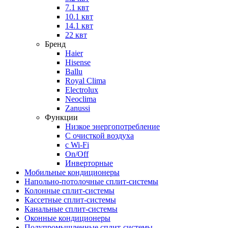
7.1 квт
10.1 квт
14.1 квт
22 квт
Бренд
Haier
Hisense
Ballu
Royal Clima
Electrolux
Neoclima
Zanussi
Функции
Низкое энергопотребление
С очисткой воздуха
с Wi-Fi
On/Off
Инверторные
Мобильные кондиционеры
Напольно-потолоч​ные ​сплит-системы
Колонные ​​сплит-системы
Кассетные сплит-системы
Канальные сплит-системы
Оконные кондиционеры
Полупромышленные сплит-системы