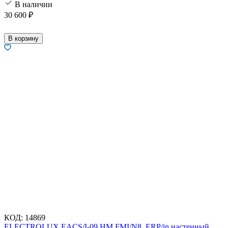
В наличии
30 600
₽
В корзину
КОД:
14869
ELECTROLUX EACS/I-09 HM FMI/N8_ERP/in настенный