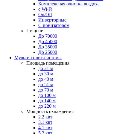
Комплексная очистка воздуха
с Wi-Fi
On/Off
Инверторные
С ионизатором
По цене
До 70000
До 45000
До 35000
До 25000
Мульти сплит-системы
Площадь помещения
до 21 м
до 30 м
до 40 м
до 51 м
до 70 м
до 100 м
до 140 м
до 220 м
Мощность охлаждения
2.2 квт
3.1 квт
4.1 квт
5.2 квт