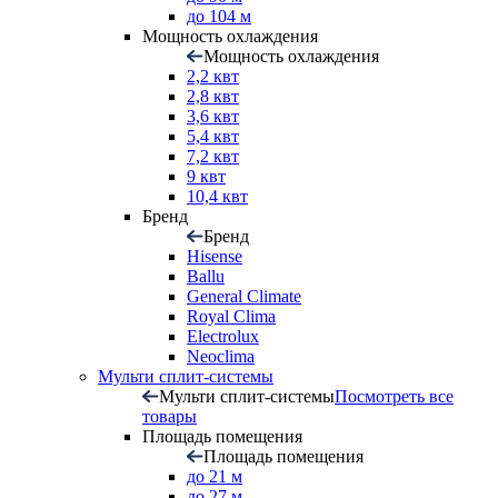
до 104 м
Мощность охлаждения
Мощность охлаждения
2,2 квт
2,8 квт
3,6 квт
5,4 квт
7,2 квт
9 квт
10,4 квт
Бренд
Бренд
Hisense
Ballu
General Climate
Royal Clima
Electrolux
Neoclima
Мульти сплит-системы
Мульти сплит-системы
Посмотреть все
товары
Площадь помещения
Площадь помещения
до 21 м
до 27 м