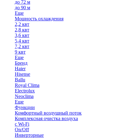
до 72 м
до 90 м
Еще
Мощность охлаждения
2,2 квт
2,8 квт
3,6 квт
5,4 квт
7,2 квт
9 квт
Еще
Бренд
Haier
Hisense
Ballu
Royal Clima
Electrolux
Neoclima
Еще
Функции
Комфортный воздушный поток
Комплексная очистка воздуха
с Wi-Fi
On/Off
Инверторные