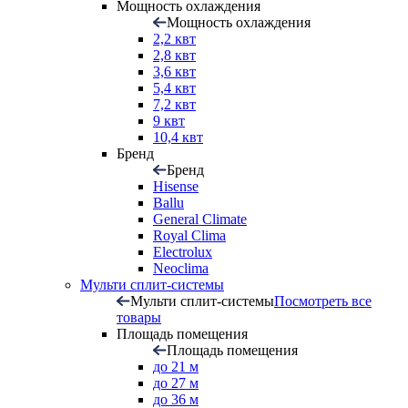
Мощность охлаждения
Мощность охлаждения
2,2 квт
2,8 квт
3,6 квт
5,4 квт
7,2 квт
9 квт
10,4 квт
Бренд
Бренд
Hisense
Ballu
General Climate
Royal Clima
Electrolux
Neoclima
Мульти сплит-системы
Мульти сплит-системы
Посмотреть все
товары
Площадь помещения
Площадь помещения
до 21 м
до 27 м
до 36 м