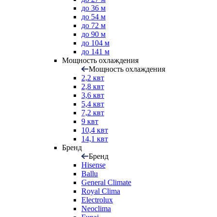
до 36 м
до 54 м
до 72 м
до 90 м
до 104 м
до 141 м
Мощность охлаждения
Мощность охлаждения
2,2 квт
2,8 квт
3,6 квт
5,4 квт
7,2 квт
9 квт
10,4 квт
14,1 квт
Бренд
Бренд
Hisense
Ballu
General Climate
Royal Clima
Electrolux
Neoclima