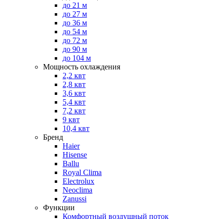
до 21 м
до 27 м
до 36 м
до 54 м
до 72 м
до 90 м
до 104 м
Мощность охлаждения
2,2 квт
2,8 квт
3,6 квт
5,4 квт
7,2 квт
9 квт
10,4 квт
Бренд
Haier
Hisense
Ballu
Royal Clima
Electrolux
Neoclima
Zanussi
Функции
Комфортный воздушный поток