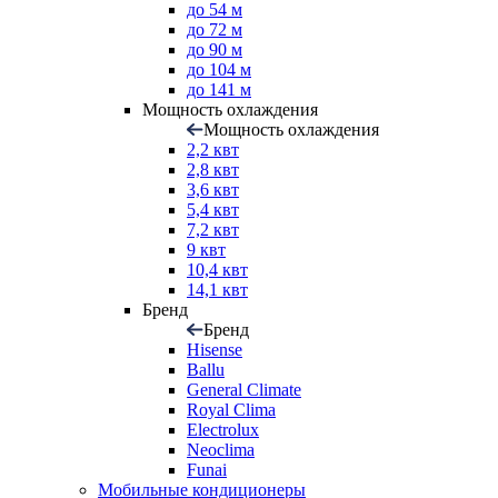
до 54 м
до 72 м
до 90 м
до 104 м
до 141 м
Мощность охлаждения
Мощность охлаждения
2,2 квт
2,8 квт
3,6 квт
5,4 квт
7,2 квт
9 квт
10,4 квт
14,1 квт
Бренд
Бренд
Hisense
Ballu
General Climate
Royal Clima
Electrolux
Neoclima
Funai
Мобильные кондиционеры