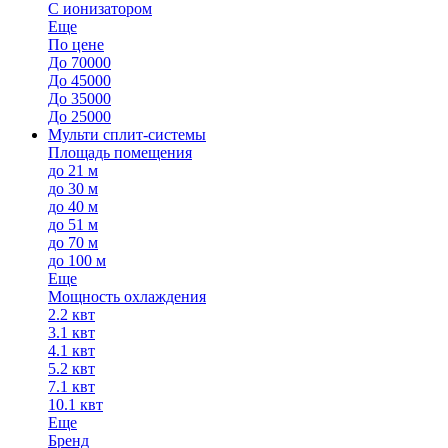
С ионизатором
Еще
По цене
До 70000
До 45000
До 35000
До 25000
Мульти сплит-системы
Площадь помещения
до 21 м
до 30 м
до 40 м
до 51 м
до 70 м
до 100 м
Еще
Мощность охлаждения
2.2 квт
3.1 квт
4.1 квт
5.2 квт
7.1 квт
10.1 квт
Еще
Бренд