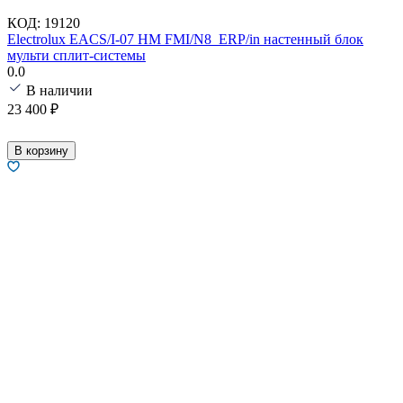
КОД:
19120
Electrolux EACS/I-07 HM FMI/N8_ERP/in настенный блок
мульти сплит-системы
0.0
В наличии
23 400
₽
В корзину