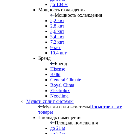
до 104 м
Мощность охлаждения
Мощность охлаждения
2,2 квт
2,8 квт
3,6 квт
5,4 квт
7,2 квт
9 квт
10,4 квт
Бренд
Бренд
Hisense
Ballu
General Climate
Royal Clima
Electrolux
Neoclima
Мульти сплит-системы
Мульти сплит-системы
Посмотреть все
товары
Площадь помещения
Площадь помещения
до 21 м
до 27 м