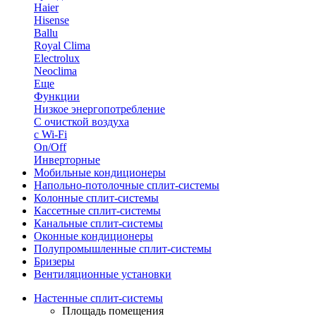
Haier
Hisense
Ballu
Royal Clima
Electrolux
Neoclima
Еще
Функции
Низкое энергопотребление
С очисткой воздуха
с Wi-Fi
On/Off
Инверторные
Мобильные кондиционеры
Напольно-потолоч​ные ​сплит-системы
Колонные ​​сплит-системы
Кассетные сплит-системы
Канальные сплит-системы
Оконные кондиционеры
Полупромышленные сплит-системы
Бризеры
Вентиляционные установки
Настенные сплит-системы
Площадь помещения