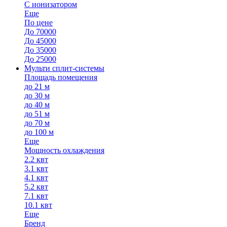
С ионизатором
Еще
По цене
До 70000
До 45000
До 35000
До 25000
Мульти сплит-системы
Площадь помещения
до 21 м
до 30 м
до 40 м
до 51 м
до 70 м
до 100 м
Еще
Мощность охлаждения
2.2 квт
3.1 квт
4.1 квт
5.2 квт
7.1 квт
10.1 квт
Еще
Бренд