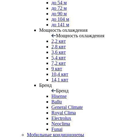
до 54 м
до 72 м
до 90 м
до 104 м
до 141 м
Мощность охлаждения
Мощность охлаждения
2,2 квт
2,8 квт
3,6 квт
5,4 квт
7,2 квт
9 квт
10,4 квт
14,1 квт
Бренд
Бренд
Hisense
Ballu
General Climate
Royal Clima
Electrolux
Neoclima
Funai
Мобильные кондиционеры