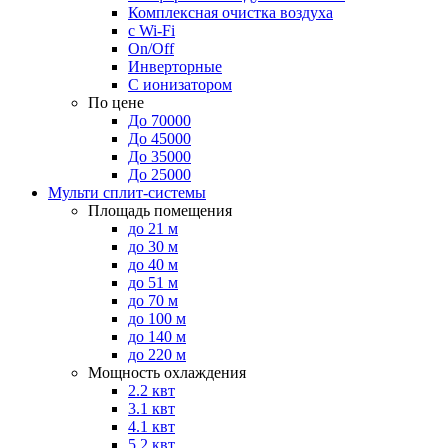
Комплексная очистка воздуха
с Wi-Fi
On/Off
Инверторные
С ионизатором
По цене
До 70000
До 45000
До 35000
До 25000
Мульти сплит-системы
Площадь помещения
до 21 м
до 30 м
до 40 м
до 51 м
до 70 м
до 100 м
до 140 м
до 220 м
Мощность охлаждения
2.2 квт
3.1 квт
4.1 квт
5.2 квт