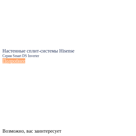
Настенные сплит-системы Hisense
Серии Smart DS Inverter
Подробнее
Настенные сплит-системы Haier
Возможно, вас заинтересует
Серии Сoral с функцией Inteligent Air Flow