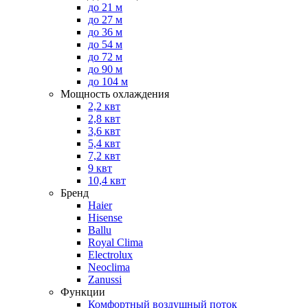
до 21 м
до 27 м
до 36 м
до 54 м
до 72 м
до 90 м
до 104 м
Мощность охлаждения
2,2 квт
2,8 квт
3,6 квт
5,4 квт
7,2 квт
9 квт
10,4 квт
Бренд
Haier
Hisense
Ballu
Royal Clima
Electrolux
Neoclima
Zanussi
Функции
Комфортный воздушный поток