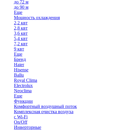
до 72 м
до 90 м
Еще
Мощность охлаждения
2,2 квт
2,8 квт
3,6 квт
5,4 квт
7,2 квт
9 квт
Еще
Бренд
Haier
Hisense
Ballu
Royal Clima
Electrolux
Neoclima
Еще
Функции
Комфортный воздушный поток
Комплексная очистка воздуха
с Wi-Fi
On/Off
Инверторные