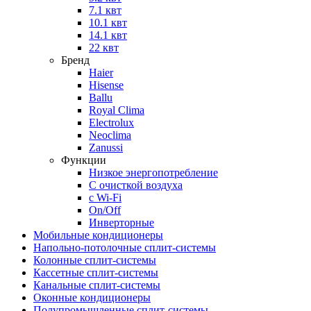
7.1 квт
10.1 квт
14.1 квт
22 квт
Бренд
Haier
Hisense
Ballu
Royal Clima
Electrolux
Neoclima
Zanussi
Функции
Низкое энергопотребление
С очисткой воздуха
с Wi-Fi
On/Off
Инверторные
Мобильные кондиционеры
Напольно-потолоч​ные ​сплит-системы
Колонные ​​сплит-системы
Кассетные сплит-системы
Канальные сплит-системы
Оконные кондиционеры
Полупромышленные сплит-системы