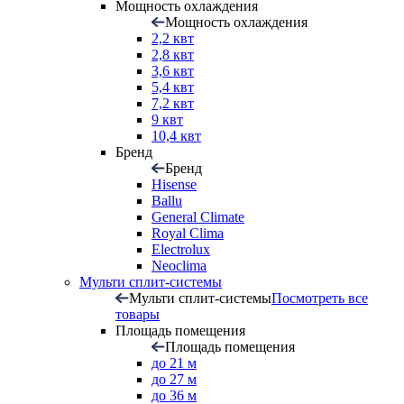
Мощность охлаждения
Мощность охлаждения
2,2 квт
2,8 квт
3,6 квт
5,4 квт
7,2 квт
9 квт
10,4 квт
Бренд
Бренд
Hisense
Ballu
General Climate
Royal Clima
Electrolux
Neoclima
Мульти сплит-системы
Мульти сплит-системы
Посмотреть все
товары
Площадь помещения
Площадь помещения
до 21 м
до 27 м
до 36 м