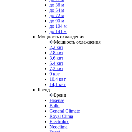
до 36 м
до 54 м
до 72 м
до 90 м
до 104 м
до 141 м
Мощность охлаждения
Мощность охлаждения
2,2 квт
2,8 квт
3,6 квт
5,4 квт
7,2 квт
9 квт
10,4 квт
14,1 квт
Бренд
Бренд
Hisense
Ballu
General Climate
Royal Clima
Electrolux
Neoclima