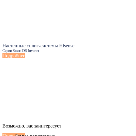
Настенные сплит-системы Hisense
Серии Smart DS Inverter
Подробнее
Настенные сплит-системы Haier
Возможно, вас заинтересует
Серии Сoral с функцией Inteligent Air Flow
Подробнее