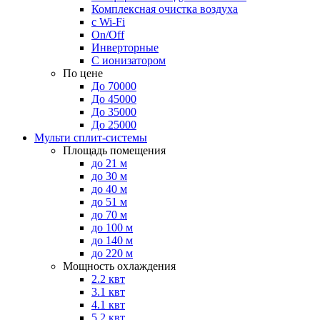
Комплексная очистка воздуха
с Wi-Fi
On/Off
Инверторные
С ионизатором
По цене
До 70000
До 45000
До 35000
До 25000
Мульти сплит-системы
Площадь помещения
до 21 м
до 30 м
до 40 м
до 51 м
до 70 м
до 100 м
до 140 м
до 220 м
Мощность охлаждения
2.2 квт
3.1 квт
4.1 квт
5.2 квт