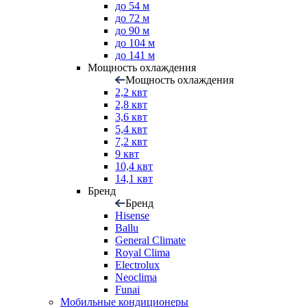
до 54 м
до 72 м
до 90 м
до 104 м
до 141 м
Мощность охлаждения
Мощность охлаждения
2,2 квт
2,8 квт
3,6 квт
5,4 квт
7,2 квт
9 квт
10,4 квт
14,1 квт
Бренд
Бренд
Hisense
Ballu
General Climate
Royal Clima
Electrolux
Neoclima
Funai
Мобильные кондиционеры