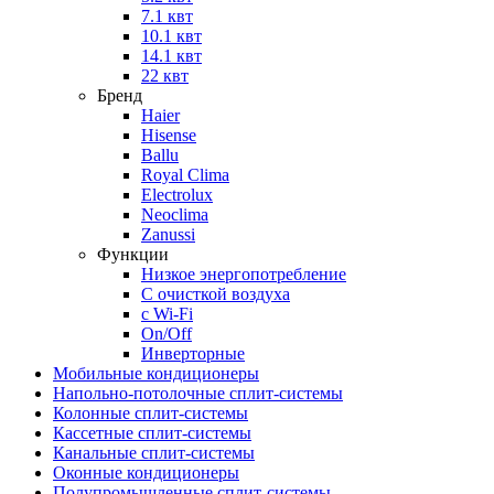
7.1 квт
10.1 квт
14.1 квт
22 квт
Бренд
Haier
Hisense
Ballu
Royal Clima
Electrolux
Neoclima
Zanussi
Функции
Низкое энергопотребление
С очисткой воздуха
с Wi-Fi
On/Off
Инверторные
Мобильные кондиционеры
Напольно-потолоч​ные ​сплит-системы
Колонные ​​сплит-системы
Кассетные сплит-системы
Канальные сплит-системы
Оконные кондиционеры
Полупромышленные сплит-системы