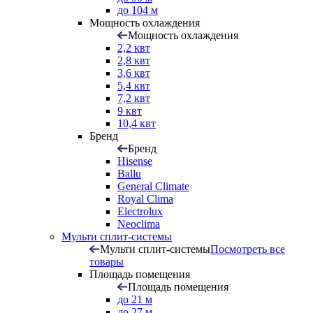
до 104 м
Мощность охлаждения
Мощность охлаждения
2,2 квт
2,8 квт
3,6 квт
5,4 квт
7,2 квт
9 квт
10,4 квт
Бренд
Бренд
Hisense
Ballu
General Climate
Royal Clima
Electrolux
Neoclima
Мульти сплит-системы
Мульти сплит-системы
Посмотреть все
товары
Площадь помещения
Площадь помещения
до 21 м
до 27 м