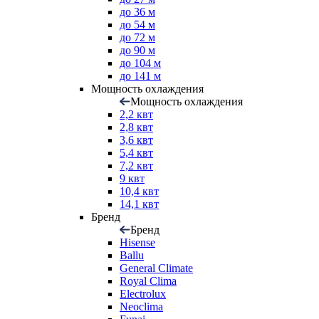
до 36 м
до 54 м
до 72 м
до 90 м
до 104 м
до 141 м
Мощность охлаждения
Мощность охлаждения
2,2 квт
2,8 квт
3,6 квт
5,4 квт
7,2 квт
9 квт
10,4 квт
14,1 квт
Бренд
Бренд
Hisense
Ballu
General Climate
Royal Clima
Electrolux
Neoclima