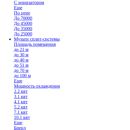
С ионизатором
Еще
По цене
До 70000
До 45000
До 35000
До 25000
Мульти сплит-системы
Площадь помещения
до 21 м
до 30 м
до 40 м
до 51 м
до 70 м
до 100 м
Еще
Мощность охлаждения
2.2 квт
3.1 квт
4.1 квт
5.2 квт
7.1 квт
10.1 квт
Еще
Бренд