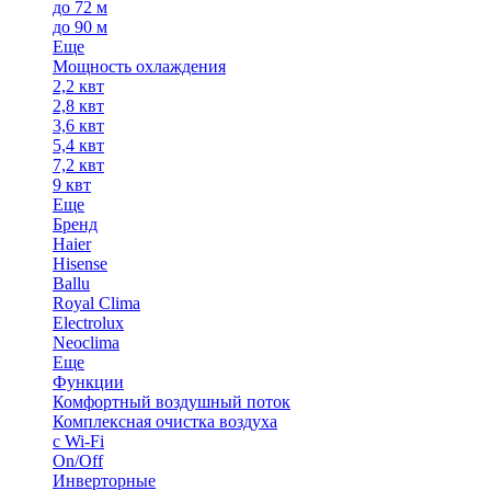
до 72 м
до 90 м
Еще
Мощность охлаждения
2,2 квт
2,8 квт
3,6 квт
5,4 квт
7,2 квт
9 квт
Еще
Бренд
Haier
Hisense
Ballu
Royal Clima
Electrolux
Neoclima
Еще
Функции
Комфортный воздушный поток
Комплексная очистка воздуха
с Wi-Fi
On/Off
Инверторные