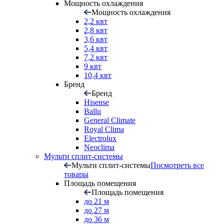
Мощность охлаждения
Мощность охлаждения
2,2 квт
2,8 квт
3,6 квт
5,4 квт
7,2 квт
9 квт
10,4 квт
Бренд
Бренд
Hisense
Ballu
General Climate
Royal Clima
Electrolux
Neoclima
Мульти сплит-системы
Мульти сплит-системы
Посмотреть все
товары
Площадь помещения
Площадь помещения
до 21 м
до 27 м
до 36 м