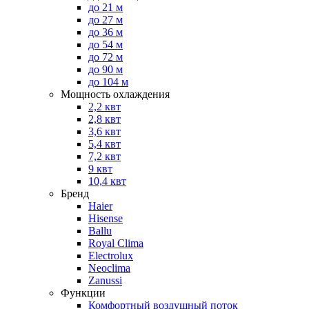
до 21 м
до 27 м
до 36 м
до 54 м
до 72 м
до 90 м
до 104 м
Мощность охлаждения
2,2 квт
2,8 квт
3,6 квт
5,4 квт
7,2 квт
9 квт
10,4 квт
Бренд
Haier
Hisense
Ballu
Royal Clima
Electrolux
Neoclima
Zanussi
Функции
Комфортный воздушный поток