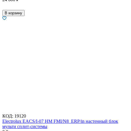
В корзину
КОД:
19120
Electrolux EACS/I-07 HM FMI/N8_ERP/in настенный блок
мульти сплит-системы