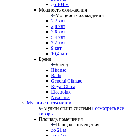
до 104 м
Мощность охлаждения
Мощность охлаждения
2,2 квт
2,8 квт
3,6 квт
5,4 квт
7,2 квт
9 квт
10,4 квт
Бренд
Бренд
Hisense
Ballu
General Climate
Royal Clima
Electrolux
Neoclima
Мульти сплит-системы
Мульти сплит-системы
Посмотреть все
товары
Площадь помещения
Площадь помещения
до 21 м
до 27 м