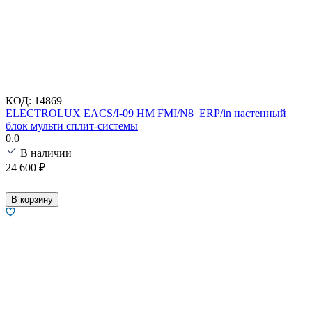
КОД:
14869
ELECTROLUX EACS/I-09 HM FMI/N8_ERP/in настенный
блок мульти сплит-системы
0.0
В наличии
24 600
₽
В корзину