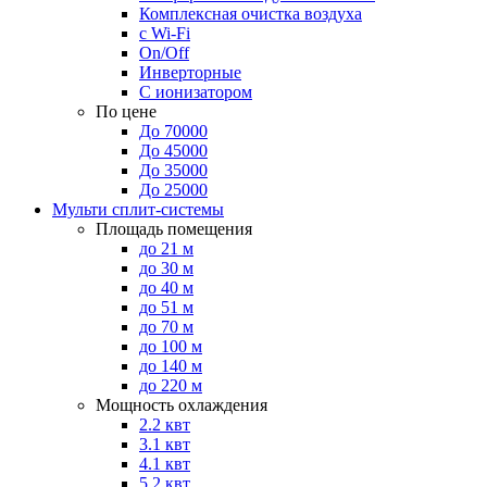
Комплексная очистка воздуха
с Wi-Fi
On/Off
Инверторные
С ионизатором
По цене
До 70000
До 45000
До 35000
До 25000
Мульти сплит-системы
Площадь помещения
до 21 м
до 30 м
до 40 м
до 51 м
до 70 м
до 100 м
до 140 м
до 220 м
Мощность охлаждения
2.2 квт
3.1 квт
4.1 квт
5.2 квт