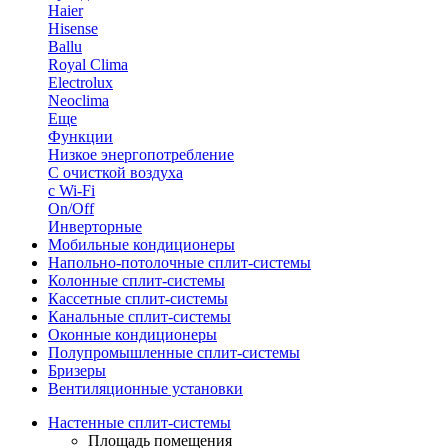
Haier
Hisense
Ballu
Royal Clima
Electrolux
Neoclima
Еще
Функции
Низкое энергопотребление
С очисткой воздуха
с Wi-Fi
On/Off
Инверторные
Мобильные кондиционеры
Напольно-потолоч​ные ​сплит-системы
Колонные ​​сплит-системы
Кассетные сплит-системы
Канальные сплит-системы
Оконные кондиционеры
Полупромышленные сплит-системы
Бризеры
Вентиляционные установки
Настенные сплит-системы
Площадь помещения