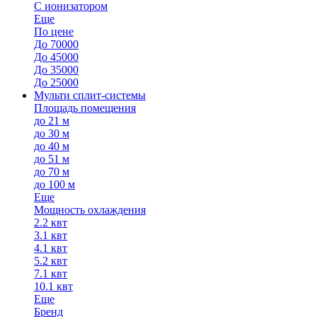
С ионизатором
Еще
По цене
До 70000
До 45000
До 35000
До 25000
Мульти сплит-системы
Площадь помещения
до 21 м
до 30 м
до 40 м
до 51 м
до 70 м
до 100 м
Еще
Мощность охлаждения
2.2 квт
3.1 квт
4.1 квт
5.2 квт
7.1 квт
10.1 квт
Еще
Бренд