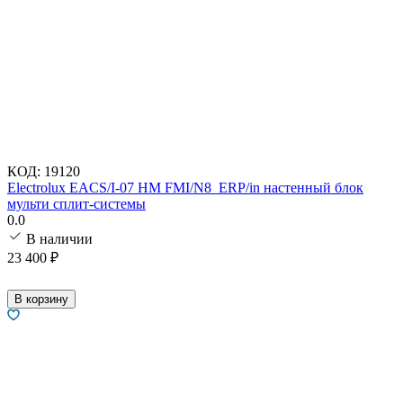
КОД:
19120
Electrolux EACS/I-07 HM FMI/N8_ERP/in настенный блок
мульти сплит-системы
0.0
В наличии
23 400
₽
В корзину