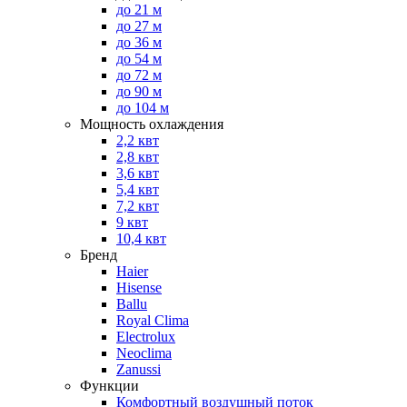
до 21 м
до 27 м
до 36 м
до 54 м
до 72 м
до 90 м
до 104 м
Мощность охлаждения
2,2 квт
2,8 квт
3,6 квт
5,4 квт
7,2 квт
9 квт
10,4 квт
Бренд
Haier
Hisense
Ballu
Royal Clima
Electrolux
Neoclima
Zanussi
Функции
Комфортный воздушный поток