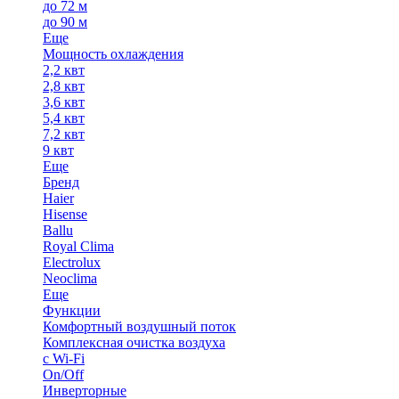
до 72 м
до 90 м
Еще
Мощность охлаждения
2,2 квт
2,8 квт
3,6 квт
5,4 квт
7,2 квт
9 квт
Еще
Бренд
Haier
Hisense
Ballu
Royal Clima
Electrolux
Neoclima
Еще
Функции
Комфортный воздушный поток
Комплексная очистка воздуха
с Wi-Fi
On/Off
Инверторные