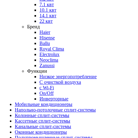
7.1 квт
10.1 квт
14.1 квт
22 квт
Бренд
Haier
Hisense
Ballu
Royal Clima
Electrolux
Neoclima
Zanussi
Функции
Низкое энергопотребление
С очисткой воздуха
с Wi-Fi
On/Off
Инверторные
Мобильные кондиционеры
Напольно-потолоч​ные ​сплит-системы
Колонные ​​сплит-системы
Кассетные сплит-системы
Канальные сплит-системы
Оконные кондиционеры
Полупромышленные сплит-системы