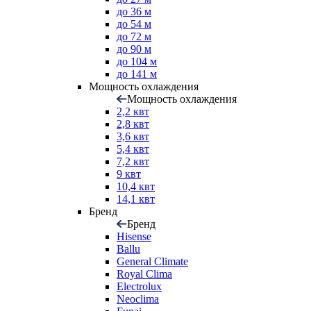
до 36 м
до 54 м
до 72 м
до 90 м
до 104 м
до 141 м
Мощность охлаждения
Мощность охлаждения
2,2 квт
2,8 квт
3,6 квт
5,4 квт
7,2 квт
9 квт
10,4 квт
14,1 квт
Бренд
Бренд
Hisense
Ballu
General Climate
Royal Clima
Electrolux
Neoclima