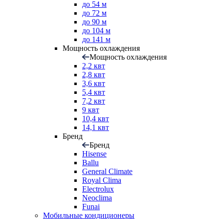
до 54 м
до 72 м
до 90 м
до 104 м
до 141 м
Мощность охлаждения
Мощность охлаждения
2,2 квт
2,8 квт
3,6 квт
5,4 квт
7,2 квт
9 квт
10,4 квт
14,1 квт
Бренд
Бренд
Hisense
Ballu
General Climate
Royal Clima
Electrolux
Neoclima
Funai
Мобильные кондиционеры