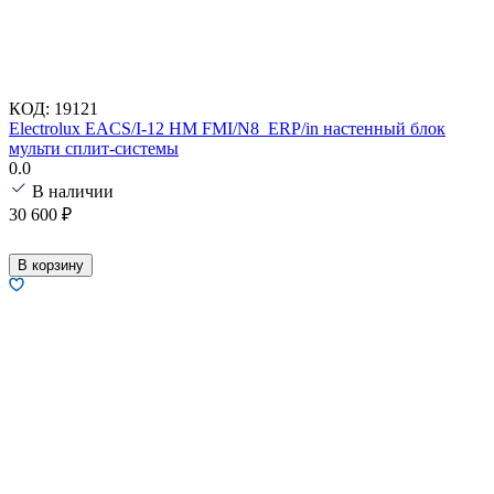
КОД:
19121
Electrolux EACS/I-12 HM FMI/N8_ERP/in настенный блок
мульти сплит-системы
0.0
В наличии
30 600
₽
В корзину