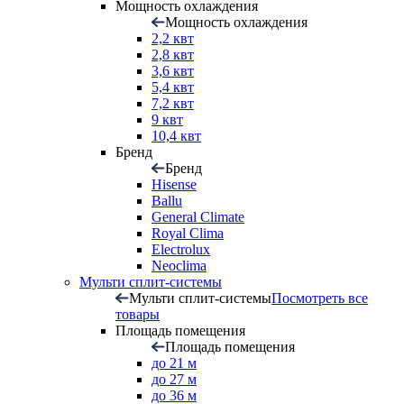
Мощность охлаждения
Мощность охлаждения
2,2 квт
2,8 квт
3,6 квт
5,4 квт
7,2 квт
9 квт
10,4 квт
Бренд
Бренд
Hisense
Ballu
General Climate
Royal Clima
Electrolux
Neoclima
Мульти сплит-системы
Мульти сплит-системы
Посмотреть все
товары
Площадь помещения
Площадь помещения
до 21 м
до 27 м
до 36 м