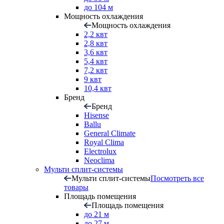
до 104 м
Мощность охлаждения
Мощность охлаждения
2,2 квт
2,8 квт
3,6 квт
5,4 квт
7,2 квт
9 квт
10,4 квт
Бренд
Бренд
Hisense
Ballu
General Climate
Royal Clima
Electrolux
Neoclima
Мульти сплит-системы
Мульти сплит-системы
Посмотреть все
товары
Площадь помещения
Площадь помещения
до 21 м
до 27 м