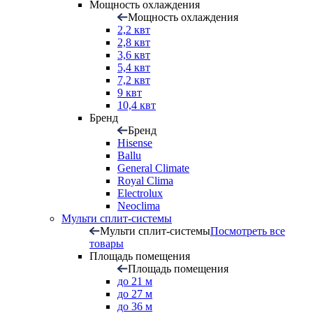
Мощность охлаждения
Мощность охлаждения
2,2 квт
2,8 квт
3,6 квт
5,4 квт
7,2 квт
9 квт
10,4 квт
Бренд
Бренд
Hisense
Ballu
General Climate
Royal Clima
Electrolux
Neoclima
Мульти сплит-системы
Мульти сплит-системы
Посмотреть все
товары
Площадь помещения
Площадь помещения
до 21 м
до 27 м
до 36 м