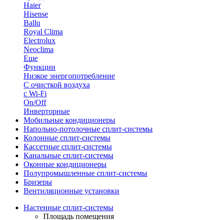
Haier
Hisense
Ballu
Royal Clima
Electrolux
Neoclima
Еще
Функции
Низкое энергопотребление
С очисткой воздуха
с Wi-Fi
On/Off
Инверторные
Мобильные кондиционеры
Напольно-потолоч​ные ​сплит-системы
Колонные ​​сплит-системы
Кассетные сплит-системы
Канальные сплит-системы
Оконные кондиционеры
Полупромышленные сплит-системы
Бризеры
Вентиляционные установки
Настенные сплит-системы
Площадь помещения