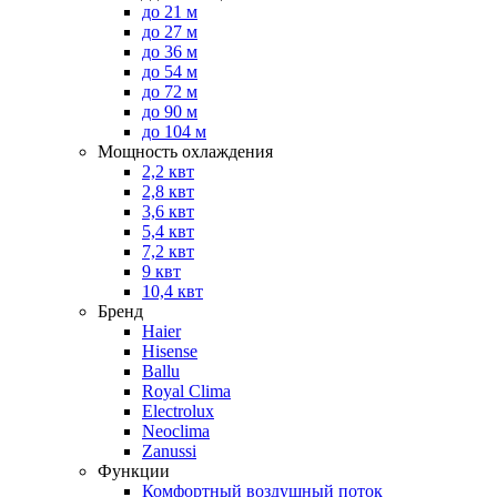
до 21 м
до 27 м
до 36 м
до 54 м
до 72 м
до 90 м
до 104 м
Мощность охлаждения
2,2 квт
2,8 квт
3,6 квт
5,4 квт
7,2 квт
9 квт
10,4 квт
Бренд
Haier
Hisense
Ballu
Royal Clima
Electrolux
Neoclima
Zanussi
Функции
Комфортный воздушный поток