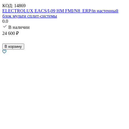
КОД:
14869
ELECTROLUX EACS/I-09 HM FMI/N8_ERP/in настенный
блок мульти сплит-системы
0.0
В наличии
24 600
₽
В корзину