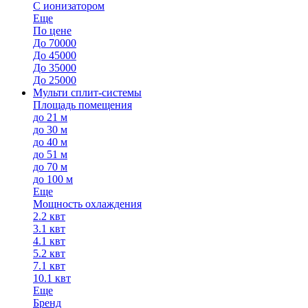
С ионизатором
Еще
По цене
До 70000
До 45000
До 35000
До 25000
Мульти сплит-системы
Площадь помещения
до 21 м
до 30 м
до 40 м
до 51 м
до 70 м
до 100 м
Еще
Мощность охлаждения
2.2 квт
3.1 квт
4.1 квт
5.2 квт
7.1 квт
10.1 квт
Еще
Бренд