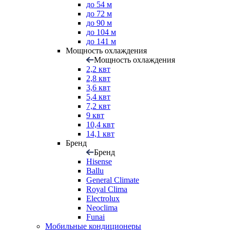
до 54 м
до 72 м
до 90 м
до 104 м
до 141 м
Мощность охлаждения
Мощность охлаждения
2,2 квт
2,8 квт
3,6 квт
5,4 квт
7,2 квт
9 квт
10,4 квт
14,1 квт
Бренд
Бренд
Hisense
Ballu
General Climate
Royal Clima
Electrolux
Neoclima
Funai
Мобильные кондиционеры