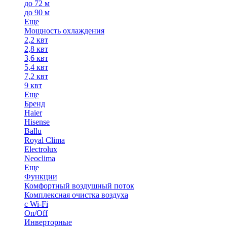
до 72 м
до 90 м
Еще
Мощность охлаждения
2,2 квт
2,8 квт
3,6 квт
5,4 квт
7,2 квт
9 квт
Еще
Бренд
Haier
Hisense
Ballu
Royal Clima
Electrolux
Neoclima
Еще
Функции
Комфортный воздушный поток
Комплексная очистка воздуха
с Wi-Fi
On/Off
Инверторные