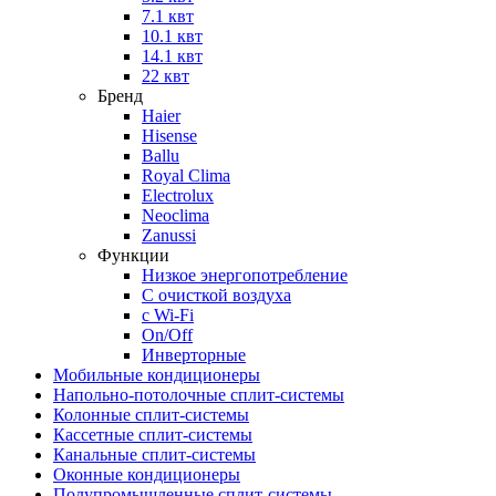
7.1 квт
10.1 квт
14.1 квт
22 квт
Бренд
Haier
Hisense
Ballu
Royal Clima
Electrolux
Neoclima
Zanussi
Функции
Низкое энергопотребление
С очисткой воздуха
с Wi-Fi
On/Off
Инверторные
Мобильные кондиционеры
Напольно-потолоч​ные ​сплит-системы
Колонные ​​сплит-системы
Кассетные сплит-системы
Канальные сплит-системы
Оконные кондиционеры
Полупромышленные сплит-системы