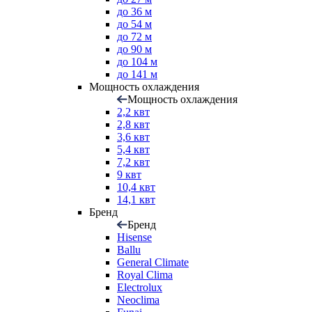
до 36 м
до 54 м
до 72 м
до 90 м
до 104 м
до 141 м
Мощность охлаждения
Мощность охлаждения
2,2 квт
2,8 квт
3,6 квт
5,4 квт
7,2 квт
9 квт
10,4 квт
14,1 квт
Бренд
Бренд
Hisense
Ballu
General Climate
Royal Clima
Electrolux
Neoclima