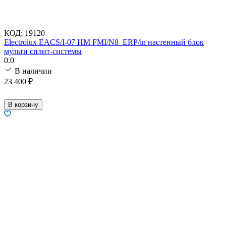
КОД:
19120
Electrolux EACS/I-07 HM FMI/N8_ERP/in настенный блок
мульти сплит-системы
0.0
В наличии
23 400
₽
В корзину