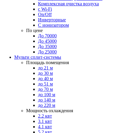
Комплексная очистка воздуха
с Wi-Fi
On/Off
Инверторные
С ионизатором
По цене
До 70000
До 45000
До 35000
До 25000
Мульти сплит-системы
Площадь помещения
до 21 м
до 30 м
до 40 м
до 51 м
до 70 м
до 100 м
до 140 м
до 220 м
Мощность охлаждения
2.2 квт
3.1 квт
4.1 квт
5.2 квт