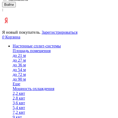
Войти
:
Я новый покупатель.
Зарегистрироваться
0
Корзина
Настенные сплит-системы
Площадь помещения
до 21 м
до 27 м
до 36 м
до 54 м
до 72 м
до 90 м
Еще
Мощность охлаждения
2,2 квт
2,8 квт
3,6 квт
5,4 квт
7,2 квт
9 квт