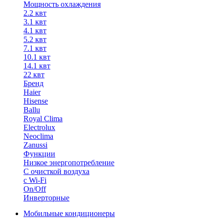
Мощность охлаждения
2.2 квт
3.1 квт
4.1 квт
5.2 квт
7.1 квт
10.1 квт
14.1 квт
22 квт
Бренд
Haier
Hisense
Ballu
Royal Clima
Electrolux
Neoclima
Zanussi
Функции
Низкое энергопотребление
С очисткой воздуха
с Wi-Fi
On/Off
Инверторные
Мобильные кондиционеры