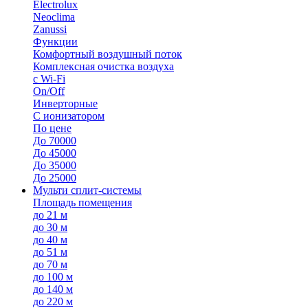
Electrolux
Neoclima
Zanussi
Функции
Комфортный воздушный поток
Комплексная очистка воздуха
с Wi-Fi
On/Off
Инверторные
С ионизатором
По цене
До 70000
До 45000
До 35000
До 25000
Мульти сплит-системы
Площадь помещения
до 21 м
до 30 м
до 40 м
до 51 м
до 70 м
до 100 м
до 140 м
до 220 м