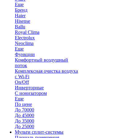
Еще
Бренд
Haier
Hisense
Ballu
Royal Clima
Electrolux
Neoclima
Еще
Функции
Комфортный воздушный
поток
Комплексная очистка воздуха
с Wi-Fi
On/Off
Инверторные
С ионизатором
Еще
По цене
До 70000
До 45000
До 35000
До 25000
Мульти сплит-системы
Площадь помещения