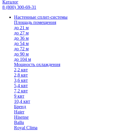
Каталог
8 (800) 300-69-31
Настенные сплит-системы
Площадь помещения
до 21 м
до 27 м
до 36 м
до 54 м
до 72 м
до 90 м
до 104 м
Мощность охлаждения
2,2 квт
2,8 квт
3,6 квт
5,4 квт
7,2 квт
9 квт
10,4 квт
Бренд
Haier
Hisense
Ballu
Royal Clima