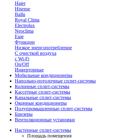
Haier
Hisense
Ballu
Royal Clima
Electrolux
Neoclima
Еще
Функции
Низкое энергопотребление
С очисткой воздуха
с Wi-Fi
On/Off
Инверторные
Мобильные кондиционеры
Напольно-потолоч​ные ​сплит-системы
Колонные ​​сплит-системы
Кассетные сплит-системы
Канальные сплит-системы
Оконные кондиционеры
Полупромышленные сплит-системы
Бризеры
Вентиляционные установки
Настенные сплит-системы
Площадь помещения