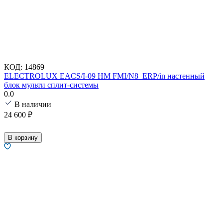
КОД:
14869
ELECTROLUX EACS/I-09 HM FMI/N8_ERP/in настенный
блок мульти сплит-системы
0.0
В наличии
24 600
₽
В корзину