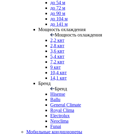
до 54 м
до 72 м
до 90 м
до 104 м
до 141 м
Мощность охлаждения
Мощность охлаждения
2,2 квт
2,8 квт
3,6 квт
5,4 квт
7,2 квт
9 квт
10,4 квт
14,1 квт
Бренд
Бренд
Hisense
Ballu
General Climate
Royal Clima
Electrolux
Neoclima
Funai
Мобильные кондиционеры