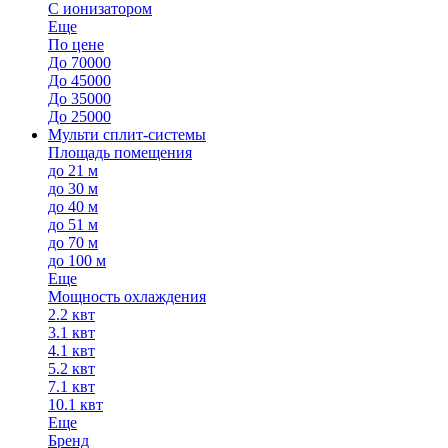
С ионизатором
Еще
По цене
До 70000
До 45000
До 35000
До 25000
Мульти сплит-системы
Площадь помещения
до 21 м
до 30 м
до 40 м
до 51 м
до 70 м
до 100 м
Еще
Мощность охлаждения
2.2 квт
3.1 квт
4.1 квт
5.2 квт
7.1 квт
10.1 квт
Еще
Бренд