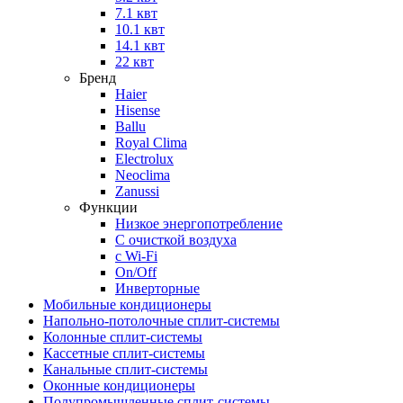
7.1 квт
10.1 квт
14.1 квт
22 квт
Бренд
Haier
Hisense
Ballu
Royal Clima
Electrolux
Neoclima
Zanussi
Функции
Низкое энергопотребление
С очисткой воздуха
с Wi-Fi
On/Off
Инверторные
Мобильные кондиционеры
Напольно-потолоч​ные ​сплит-системы
Колонные ​​сплит-системы
Кассетные сплит-системы
Канальные сплит-системы
Оконные кондиционеры
Полупромышленные сплит-системы