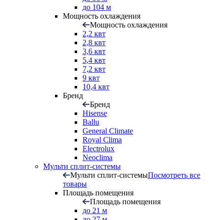
до 104 м
Мощность охлаждения
Мощность охлаждения
2,2 квт
2,8 квт
3,6 квт
5,4 квт
7,2 квт
9 квт
10,4 квт
Бренд
Бренд
Hisense
Ballu
General Climate
Royal Clima
Electrolux
Neoclima
Мульти сплит-системы
Мульти сплит-системы
Посмотреть все
товары
Площадь помещения
Площадь помещения
до 21 м
до 27 м