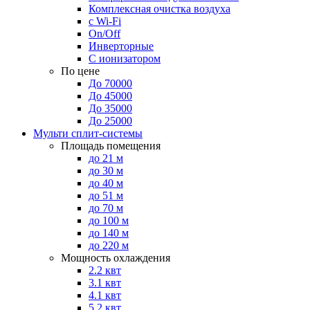
Комплексная очистка воздуха
с Wi-Fi
On/Off
Инверторные
С ионизатором
По цене
До 70000
До 45000
До 35000
До 25000
Мульти сплит-системы
Площадь помещения
до 21 м
до 30 м
до 40 м
до 51 м
до 70 м
до 100 м
до 140 м
до 220 м
Мощность охлаждения
2.2 квт
3.1 квт
4.1 квт
5.2 квт