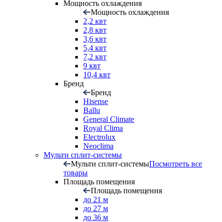
Мощность охлаждения
Мощность охлаждения
2,2 квт
2,8 квт
3,6 квт
5,4 квт
7,2 квт
9 квт
10,4 квт
Бренд
Бренд
Hisense
Ballu
General Climate
Royal Clima
Electrolux
Neoclima
Мульти сплит-системы
Мульти сплит-системы
Посмотреть все
товары
Площадь помещения
Площадь помещения
до 21 м
до 27 м
до 36 м