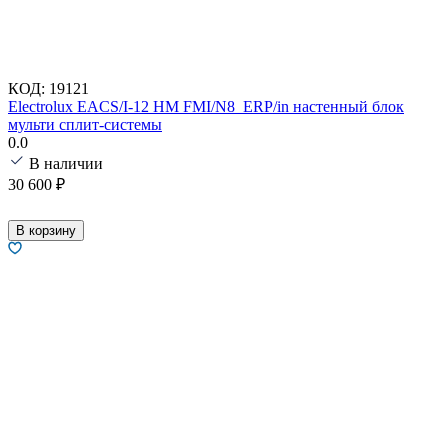
КОД:
19121
Electrolux EACS/I-12 HM FMI/N8_ERP/in настенный блок
мульти сплит-системы
0.0
В наличии
30 600
₽
В корзину