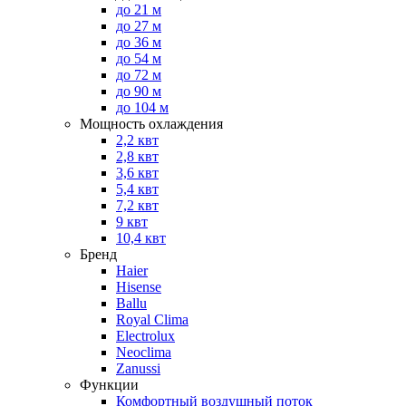
до 21 м
до 27 м
до 36 м
до 54 м
до 72 м
до 90 м
до 104 м
Мощность охлаждения
2,2 квт
2,8 квт
3,6 квт
5,4 квт
7,2 квт
9 квт
10,4 квт
Бренд
Haier
Hisense
Ballu
Royal Clima
Electrolux
Neoclima
Zanussi
Функции
Комфортный воздушный поток