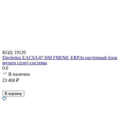
КОД:
19120
Electrolux EACS/I-07 HM FMI/N8_ERP/in настенный блок
мульти сплит-системы
0.0
В наличии
23 400
₽
В корзину