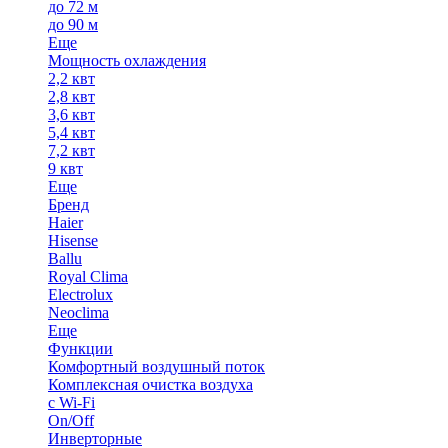
до 72 м
до 90 м
Еще
Мощность охлаждения
2,2 квт
2,8 квт
3,6 квт
5,4 квт
7,2 квт
9 квт
Еще
Бренд
Haier
Hisense
Ballu
Royal Clima
Electrolux
Neoclima
Еще
Функции
Комфортный воздушный поток
Комплексная очистка воздуха
с Wi-Fi
On/Off
Инверторные