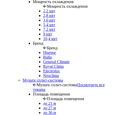
Мощность охлаждения
Мощность охлаждения
2,2 квт
2,8 квт
3,6 квт
5,4 квт
7,2 квт
9 квт
10,4 квт
Бренд
Бренд
Hisense
Ballu
General Climate
Royal Clima
Electrolux
Neoclima
Мульти сплит-системы
Мульти сплит-системы
Посмотреть все
товары
Площадь помещения
Площадь помещения
до 21 м
до 27 м
до 36 м