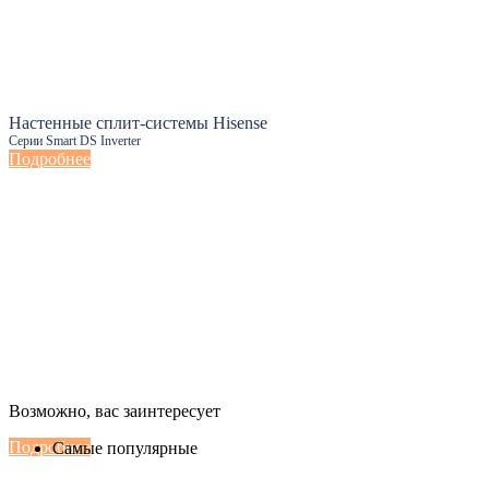
Настенные сплит-системы Hisense
Серии Smart DS Inverter
Подробнее
Настенные сплит-системы Haier
Возможно, вас заинтересует
Серии Сoral с функцией Inteligent Air Flow
Подробнее
Самые популярные