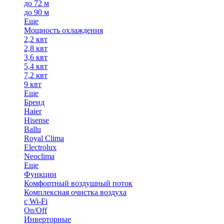
до 72 м
до 90 м
Еще
Мощность охлаждения
2,2 квт
2,8 квт
3,6 квт
5,4 квт
7,2 квт
9 квт
Еще
Бренд
Haier
Hisense
Ballu
Royal Clima
Electrolux
Neoclima
Еще
Функции
Комфортный воздушный поток
Комплексная очистка воздуха
с Wi-Fi
On/Off
Инверторные