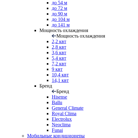
до 54 м
до 72 м
до 90 м
до 104 м
до 141 м
Мощность охлаждения
Мощность охлаждения
2,2 квт
2,8 квт
3,6 квт
5,4 квт
7,2 квт
9 квт
10,4 квт
14,1 квт
Бренд
Бренд
Hisense
Ballu
General Climate
Royal Clima
Electrolux
Neoclima
Funai
Мобильные кондиционеры