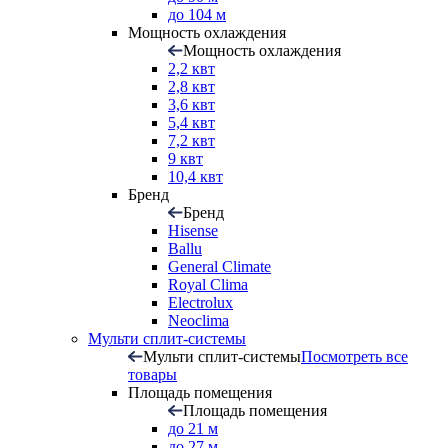
до 104 м
Мощность охлаждения
Мощность охлаждения
2,2 квт
2,8 квт
3,6 квт
5,4 квт
7,2 квт
9 квт
10,4 квт
Бренд
Бренд
Hisense
Ballu
General Climate
Royal Clima
Electrolux
Neoclima
Мульти сплит-системы
Мульти сплит-системы
Посмотреть все
товары
Площадь помещения
Площадь помещения
до 21 м
до 27 м