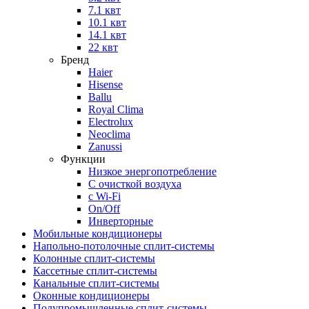
7.1 квт
10.1 квт
14.1 квт
22 квт
Бренд
Haier
Hisense
Ballu
Royal Clima
Electrolux
Neoclima
Zanussi
Функции
Низкое энергопотребление
С очисткой воздуха
с Wi-Fi
On/Off
Инверторные
Мобильные кондиционеры
Напольно-потолоч​ные ​сплит-системы
Колонные ​​сплит-системы
Кассетные сплит-системы
Канальные сплит-системы
Оконные кондиционеры
Полупромышленные сплит-системы