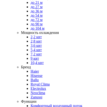
до 21 м
до 27 м
до 36 м
до 54 м
до 72 м
до 90 м
до 104 м
Мощность охлаждения
2,2 квт
2,8 квт
3,6 квт
5,4 квт
7,2 квт
9 квт
10,4 квт
Бренд
Haier
Hisense
Ballu
Royal Clima
Electrolux
Neoclima
Zanussi
Функции
Комфортный воздушный поток