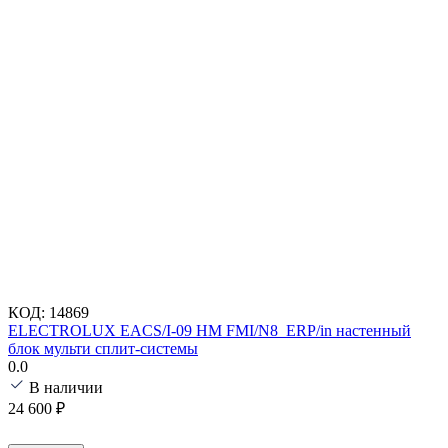
КОД:
14869
ELECTROLUX EACS/I-09 HM FMI/N8_ERP/in настенный
блок мульти сплит-системы
0.0
В наличии
24 600
₽