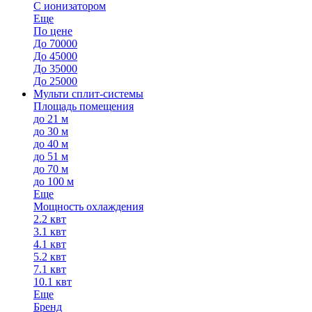
С ионизатором
Еще
По цене
До 70000
До 45000
До 35000
До 25000
Мульти сплит-системы
Площадь помещения
до 21 м
до 30 м
до 40 м
до 51 м
до 70 м
до 100 м
Еще
Мощность охлаждения
2.2 квт
3.1 квт
4.1 квт
5.2 квт
7.1 квт
10.1 квт
Еще
Бренд