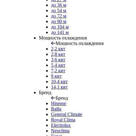
до 36 м
до 54 м
до 72 м
до 90 м
до 104 м
до 141 м
Мощность охлаждения
Мощность охлаждения
2,2 квт
2,8 квт
3,6 квт
5,4 квт
7,2 квт
9 квт
10,4 квт
14,1 квт
Бренд
Бренд
Hisense
Ballu
General Climate
Royal Clima
Electrolux
Neoclima