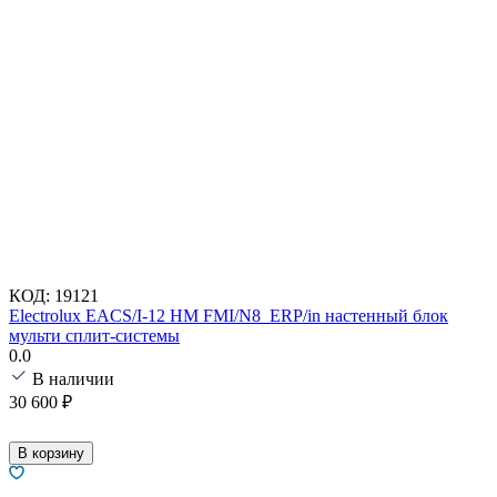
КОД:
19121
Electrolux EACS/I-12 HM FMI/N8_ERP/in настенный блок
мульти сплит-системы
0.0
В наличии
30 600
₽
В корзину