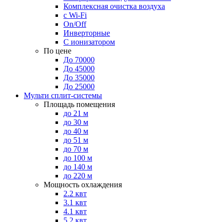
Комплексная очистка воздуха
с Wi-Fi
On/Off
Инверторные
С ионизатором
По цене
До 70000
До 45000
До 35000
До 25000
Мульти сплит-системы
Площадь помещения
до 21 м
до 30 м
до 40 м
до 51 м
до 70 м
до 100 м
до 140 м
до 220 м
Мощность охлаждения
2.2 квт
3.1 квт
4.1 квт
5.2 квт