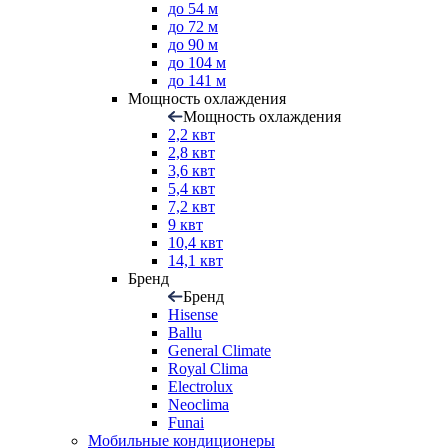
до 54 м
до 72 м
до 90 м
до 104 м
до 141 м
Мощность охлаждения
Мощность охлаждения
2,2 квт
2,8 квт
3,6 квт
5,4 квт
7,2 квт
9 квт
10,4 квт
14,1 квт
Бренд
Бренд
Hisense
Ballu
General Climate
Royal Clima
Electrolux
Neoclima
Funai
Мобильные кондиционеры