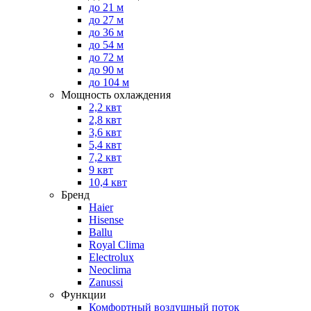
до 21 м
до 27 м
до 36 м
до 54 м
до 72 м
до 90 м
до 104 м
Мощность охлаждения
2,2 квт
2,8 квт
3,6 квт
5,4 квт
7,2 квт
9 квт
10,4 квт
Бренд
Haier
Hisense
Ballu
Royal Clima
Electrolux
Neoclima
Zanussi
Функции
Комфортный воздушный поток