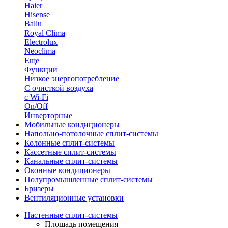
Haier
Hisense
Ballu
Royal Clima
Electrolux
Neoclima
Еще
Функции
Низкое энергопотребление
С очисткой воздуха
с Wi-Fi
On/Off
Инверторные
Мобильные кондиционеры
Напольно-потолоч​ные ​сплит-системы
Колонные ​​сплит-системы
Кассетные сплит-системы
Канальные сплит-системы
Оконные кондиционеры
Полупромышленные сплит-системы
Бризеры
Вентиляционные установки
Настенные сплит-системы
Площадь помещения