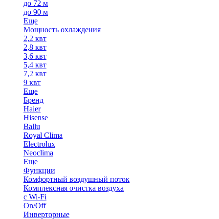
до 72 м
до 90 м
Еще
Мощность охлаждения
2,2 квт
2,8 квт
3,6 квт
5,4 квт
7,2 квт
9 квт
Еще
Бренд
Haier
Hisense
Ballu
Royal Clima
Electrolux
Neoclima
Еще
Функции
Комфортный воздушный поток
Комплексная очистка воздуха
с Wi-Fi
On/Off
Инверторные