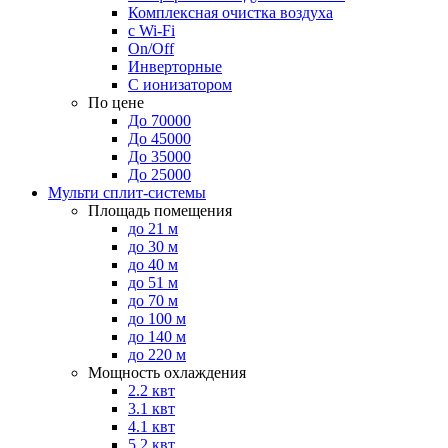
Комплексная очистка воздуха
с Wi-Fi
On/Off
Инверторные
С ионизатором
По цене
До 70000
До 45000
До 35000
До 25000
Мульти сплит-системы
Площадь помещения
до 21 м
до 30 м
до 40 м
до 51 м
до 70 м
до 100 м
до 140 м
до 220 м
Мощность охлаждения
2.2 квт
3.1 квт
4.1 квт
5.2 квт