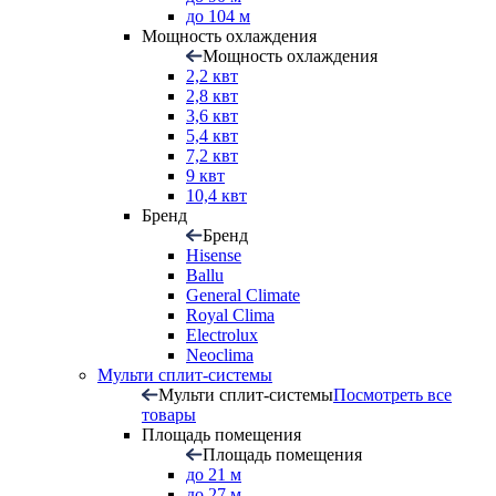
до 104 м
Мощность охлаждения
Мощность охлаждения
2,2 квт
2,8 квт
3,6 квт
5,4 квт
7,2 квт
9 квт
10,4 квт
Бренд
Бренд
Hisense
Ballu
General Climate
Royal Clima
Electrolux
Neoclima
Мульти сплит-системы
Мульти сплит-системы
Посмотреть все
товары
Площадь помещения
Площадь помещения
до 21 м
до 27 м