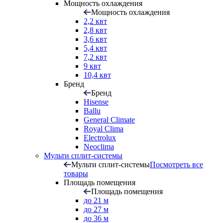
Мощность охлаждения
Мощность охлаждения
2,2 квт
2,8 квт
3,6 квт
5,4 квт
7,2 квт
9 квт
10,4 квт
Бренд
Бренд
Hisense
Ballu
General Climate
Royal Clima
Electrolux
Neoclima
Мульти сплит-системы
Мульти сплит-системы
Посмотреть все
товары
Площадь помещения
Площадь помещения
до 21 м
до 27 м
до 36 м