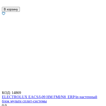
В корзину
КОД:
14869
ELECTROLUX EACS/I-09 HM FMI/N8_ERP/in настенный
блок мульти сплит-системы
0.0