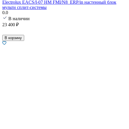
Electrolux EACS/I-07 HM FMI/N8_ERP/in настенный блок
мульти сплит-системы
0.0
В наличии
23 400
₽
В корзину