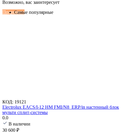
Настенные сплит-системы Haier
Возможно, вас заинтересует
Серии Сoral с функцией Inteligent Air Flow
Подробнее
Самые популярные
КОД:
19121
Electrolux EACS/I-12 HM FMI/N8_ERP/in настенный блок
мульти сплит-системы
0.0
В наличии
30 600
₽