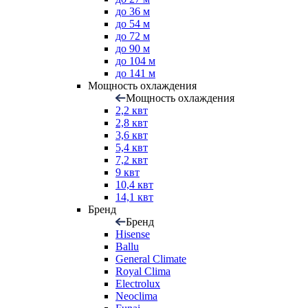
до 36 м
до 54 м
до 72 м
до 90 м
до 104 м
до 141 м
Мощность охлаждения
Мощность охлаждения
2,2 квт
2,8 квт
3,6 квт
5,4 квт
7,2 квт
9 квт
10,4 квт
14,1 квт
Бренд
Бренд
Hisense
Ballu
General Climate
Royal Clima
Electrolux
Neoclima