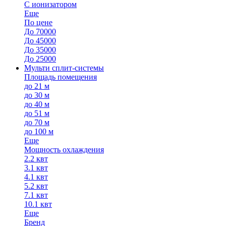
С ионизатором
Еще
По цене
До 70000
До 45000
До 35000
До 25000
Мульти сплит-системы
Площадь помещения
до 21 м
до 30 м
до 40 м
до 51 м
до 70 м
до 100 м
Еще
Мощность охлаждения
2.2 квт
3.1 квт
4.1 квт
5.2 квт
7.1 квт
10.1 квт
Еще
Бренд