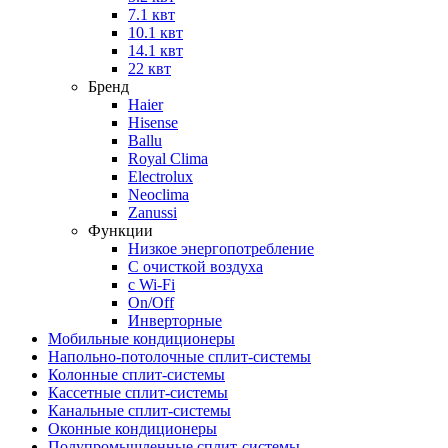
7.1 квт
10.1 квт
14.1 квт
22 квт
Бренд
Haier
Hisense
Ballu
Royal Clima
Electrolux
Neoclima
Zanussi
Функции
Низкое энергопотребление
С очисткой воздуха
с Wi-Fi
On/Off
Инверторные
Мобильные кондиционеры
Напольно-потолоч​ные ​сплит-системы
Колонные ​​сплит-системы
Кассетные сплит-системы
Канальные сплит-системы
Оконные кондиционеры
Полупромышленные сплит-системы