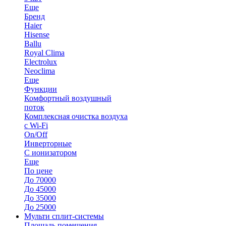
Еще
Бренд
Haier
Hisense
Ballu
Royal Clima
Electrolux
Neoclima
Еще
Функции
Комфортный воздушный
поток
Комплексная очистка воздуха
с Wi-Fi
On/Off
Инверторные
С ионизатором
Еще
По цене
До 70000
До 45000
До 35000
До 25000
Мульти сплит-системы
Площадь помещения