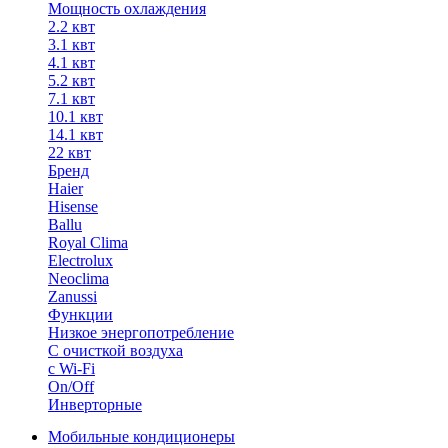
Мощность охлаждения
2.2 квт
3.1 квт
4.1 квт
5.2 квт
7.1 квт
10.1 квт
14.1 квт
22 квт
Бренд
Haier
Hisense
Ballu
Royal Clima
Electrolux
Neoclima
Zanussi
Функции
Низкое энергопотребление
С очисткой воздуха
с Wi-Fi
On/Off
Инверторные
Мобильные кондиционеры