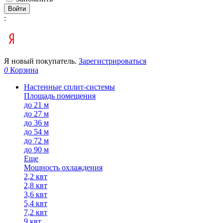
Войти
:
Я новый покупатель.
Зарегистрироваться
0
Корзина
Настенные сплит-системы
Площадь помещения
до 21 м
до 27 м
до 36 м
до 54 м
до 72 м
до 90 м
Еще
Мощность охлаждения
2,2 квт
2,8 квт
3,6 квт
5,4 квт
7,2 квт
9 квт