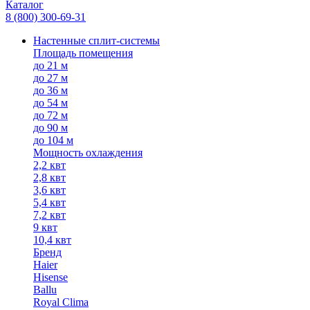
Каталог
8 (800) 300-69-31
Настенные сплит-системы
Площадь помещения
до 21 м
до 27 м
до 36 м
до 54 м
до 72 м
до 90 м
до 104 м
Мощность охлаждения
2,2 квт
2,8 квт
3,6 квт
5,4 квт
7,2 квт
9 квт
10,4 квт
Бренд
Haier
Hisense
Ballu
Royal Clima