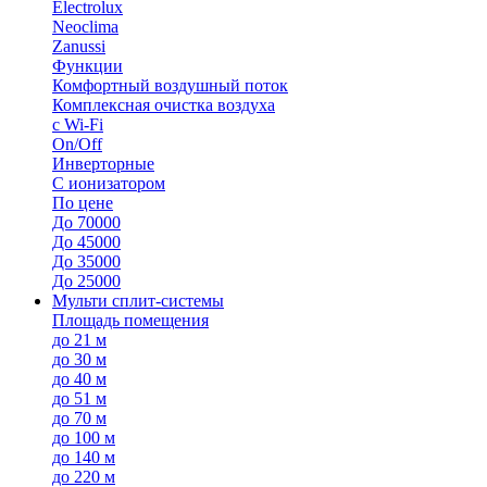
Electrolux
Neoclima
Zanussi
Функции
Комфортный воздушный поток
Комплексная очистка воздуха
с Wi-Fi
On/Off
Инверторные
С ионизатором
По цене
До 70000
До 45000
До 35000
До 25000
Мульти сплит-системы
Площадь помещения
до 21 м
до 30 м
до 40 м
до 51 м
до 70 м
до 100 м
до 140 м
до 220 м