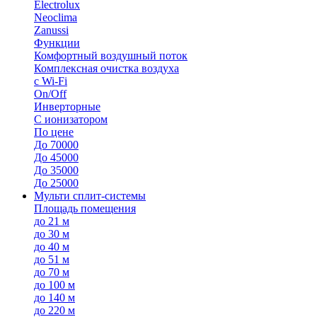
Electrolux
Neoclima
Zanussi
Функции
Комфортный воздушный поток
Комплексная очистка воздуха
с Wi-Fi
On/Off
Инверторные
С ионизатором
По цене
До 70000
До 45000
До 35000
До 25000
Мульти сплит-системы
Площадь помещения
до 21 м
до 30 м
до 40 м
до 51 м
до 70 м
до 100 м
до 140 м
до 220 м