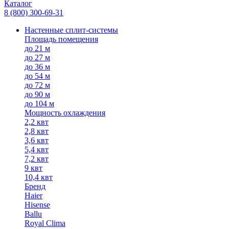
Каталог
8 (800) 300-69-31
Настенные сплит-системы
Площадь помещения
до 21 м
до 27 м
до 36 м
до 54 м
до 72 м
до 90 м
до 104 м
Мощность охлаждения
2,2 квт
2,8 квт
3,6 квт
5,4 квт
7,2 квт
9 квт
10,4 квт
Бренд
Haier
Hisense
Ballu
Royal Clima