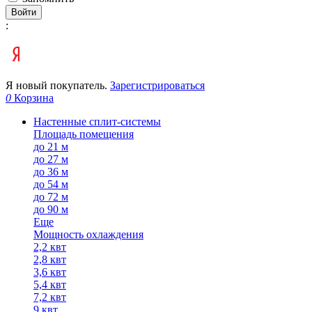
Войти
:
Я новый покупатель.
Зарегистрироваться
0
Корзина
Настенные сплит-системы
Площадь помещения
до 21 м
до 27 м
до 36 м
до 54 м
до 72 м
до 90 м
Еще
Мощность охлаждения
2,2 квт
2,8 квт
3,6 квт
5,4 квт
7,2 квт
9 квт