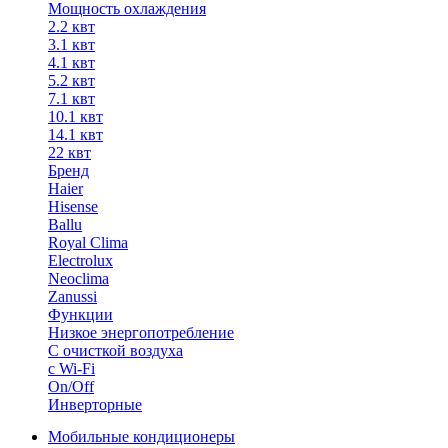
Мощность охлаждения
2.2 квт
3.1 квт
4.1 квт
5.2 квт
7.1 квт
10.1 квт
14.1 квт
22 квт
Бренд
Haier
Hisense
Ballu
Royal Clima
Electrolux
Neoclima
Zanussi
Функции
Низкое энергопотребление
С очисткой воздуха
с Wi-Fi
On/Off
Инверторные
Мобильные кондиционеры