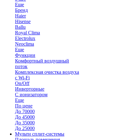
Еще
Бренд
Haier
Hisense
Ballu
Royal Clima
Electrolux
Neoclima
Еще
Функции
Комфортный воздушный
поток
Комплексная очистка воздуха
с Wi-Fi
On/Off
Инверторные
С ионизатором
Еще
По цене
До 70000
До 45000
До 35000
До 25000
Мульти сплит-системы
Площадь помещения