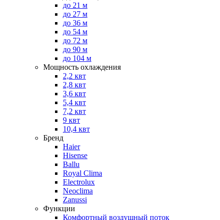
до 21 м
до 27 м
до 36 м
до 54 м
до 72 м
до 90 м
до 104 м
Мощность охлаждения
2,2 квт
2,8 квт
3,6 квт
5,4 квт
7,2 квт
9 квт
10,4 квт
Бренд
Haier
Hisense
Ballu
Royal Clima
Electrolux
Neoclima
Zanussi
Функции
Комфортный воздушный поток