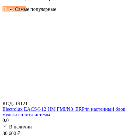
Серии Сoral с функцией Inteligent Air Flow
Подробнее
Самые популярные
КОД:
19121
Electrolux EACS/I-12 HM FMI/N8_ERP/in настенный блок
мульти сплит-системы
0.0
В наличии
30 600
₽