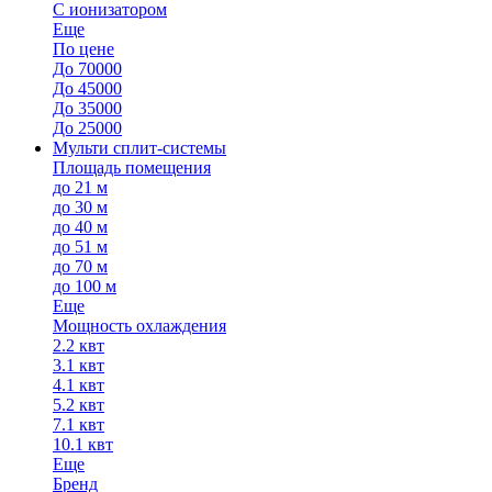
С ионизатором
Еще
По цене
До 70000
До 45000
До 35000
До 25000
Мульти сплит-системы
Площадь помещения
до 21 м
до 30 м
до 40 м
до 51 м
до 70 м
до 100 м
Еще
Мощность охлаждения
2.2 квт
3.1 квт
4.1 квт
5.2 квт
7.1 квт
10.1 квт
Еще
Бренд