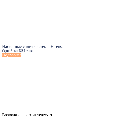
Настенные сплит-системы Hisense
Серии Smart DS Inverter
Подробнее
Настенные сплит-системы Haier
Возможно, вас заинтересует