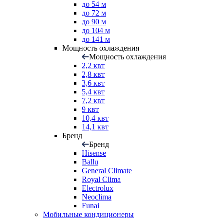
до 54 м
до 72 м
до 90 м
до 104 м
до 141 м
Мощность охлаждения
Мощность охлаждения
2,2 квт
2,8 квт
3,6 квт
5,4 квт
7,2 квт
9 квт
10,4 квт
14,1 квт
Бренд
Бренд
Hisense
Ballu
General Climate
Royal Clima
Electrolux
Neoclima
Funai
Мобильные кондиционеры