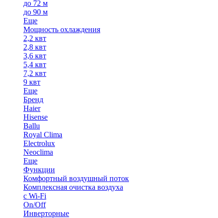
до 72 м
до 90 м
Еще
Мощность охлаждения
2,2 квт
2,8 квт
3,6 квт
5,4 квт
7,2 квт
9 квт
Еще
Бренд
Haier
Hisense
Ballu
Royal Clima
Electrolux
Neoclima
Еще
Функции
Комфортный воздушный поток
Комплексная очистка воздуха
с Wi-Fi
On/Off
Инверторные