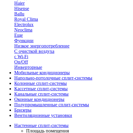
Haier
Hisense
Ballu
Royal Clima
Electrolux
Neoclima
Еще
Функции
Низкое энергопотребление
С очисткой воздуха
с Wi-Fi
On/Off
Инверторные
Мобильные кондиционеры
Напольно-потолоч​ные ​сплит-системы
Колонные ​​сплит-системы
Кассетные сплит-системы
Канальные сплит-системы
Оконные кондиционеры
Полупромышленные сплит-системы
Бризеры
Вентиляционные установки
Настенные сплит-системы
Площадь помещения