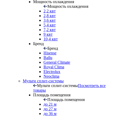
Мощность охлаждения
Мощность охлаждения
2,2 квт
2,8 квт
3,6 квт
5,4 квт
7,2 квт
9 квт
10,4 квт
Бренд
Бренд
Hisense
Ballu
General Climate
Royal Clima
Electrolux
Neoclima
Мульти сплит-системы
Мульти сплит-системы
Посмотреть все
товары
Площадь помещения
Площадь помещения
до 21 м
до 27 м
до 36 м