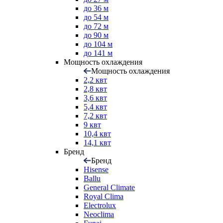
до 36 м
до 54 м
до 72 м
до 90 м
до 104 м
до 141 м
Мощность охлаждения
Мощность охлаждения
2,2 квт
2,8 квт
3,6 квт
5,4 квт
7,2 квт
9 квт
10,4 квт
14,1 квт
Бренд
Бренд
Hisense
Ballu
General Climate
Royal Clima
Electrolux
Neoclima