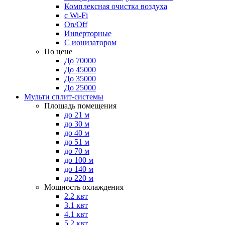
Комплексная очистка воздуха
с Wi-Fi
On/Off
Инверторные
С ионизатором
По цене
До 70000
До 45000
До 35000
До 25000
Мульти сплит-системы
Площадь помещения
до 21 м
до 30 м
до 40 м
до 51 м
до 70 м
до 100 м
до 140 м
до 220 м
Мощность охлаждения
2.2 квт
3.1 квт
4.1 квт
5.2 квт