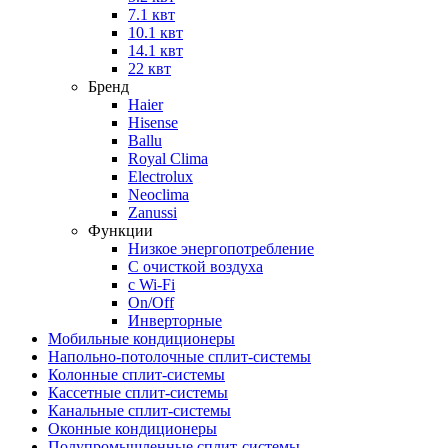
7.1 квт
10.1 квт
14.1 квт
22 квт
Бренд
Haier
Hisense
Ballu
Royal Clima
Electrolux
Neoclima
Zanussi
Функции
Низкое энергопотребление
С очисткой воздуха
с Wi-Fi
On/Off
Инверторные
Мобильные кондиционеры
Напольно-потолоч​ные ​сплит-системы
Колонные ​​сплит-системы
Кассетные сплит-системы
Канальные сплит-системы
Оконные кондиционеры
Полупромышленные сплит-системы