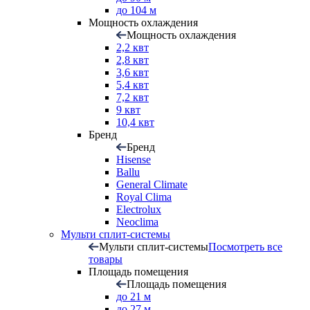
до 104 м
Мощность охлаждения
Мощность охлаждения
2,2 квт
2,8 квт
3,6 квт
5,4 квт
7,2 квт
9 квт
10,4 квт
Бренд
Бренд
Hisense
Ballu
General Climate
Royal Clima
Electrolux
Neoclima
Мульти сплит-системы
Мульти сплит-системы
Посмотреть все
товары
Площадь помещения
Площадь помещения
до 21 м
до 27 м