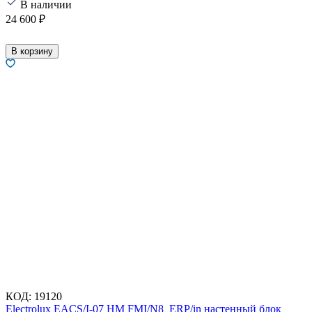
В наличии
24 600
₽
В корзину
КОД:
19120
Electrolux EACS/I-07 HM FMI/N8_ERP/in настенный блок