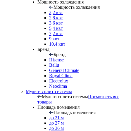
Мощность охлаждения
Мощность охлаждения
2,2 квт
2,8 квт
3,6 квт
5,4 квт
7,2 квт
9 квт
10,4 квт
Бренд
Бренд
Hisense
Ballu
General Climate
Royal Clima
Electrolux
Neoclima
Мульти сплит-системы
Мульти сплит-системы
Посмотреть все
товары
Площадь помещения
Площадь помещения
до 21 м
до 27 м
до 36 м