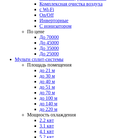
Комплексная очистка воздуха
с Wi-Fi
On/Off
Инверторные
С ионизатором
По цене
До 70000
До 45000
До 35000
До 25000
Мульти сплит-системы
Площадь помещения
до 21 м
до 30 м
до 40 м
до 51 м
до 70 м
до 100 м
до 140 м
до 220 м
Мощность охлаждения
2.2 квт
3.1 квт
4.1 квт
5.2 квт