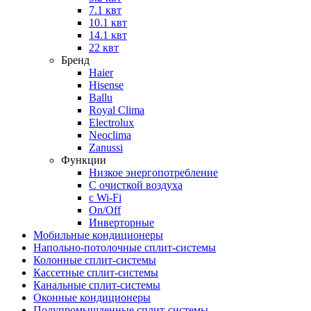
7.1 квт
10.1 квт
14.1 квт
22 квт
Бренд
Haier
Hisense
Ballu
Royal Clima
Electrolux
Neoclima
Zanussi
Функции
Низкое энергопотребление
С очисткой воздуха
с Wi-Fi
On/Off
Инверторные
Мобильные кондиционеры
Напольно-потолоч​ные ​сплит-системы
Колонные ​​сплит-системы
Кассетные сплит-системы
Канальные сплит-системы
Оконные кондиционеры
Полупромышленные сплит-системы