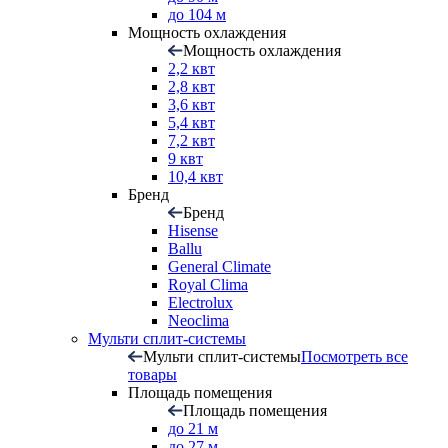
до 104 м
Мощность охлаждения
Мощность охлаждения
2,2 квт
2,8 квт
3,6 квт
5,4 квт
7,2 квт
9 квт
10,4 квт
Бренд
Бренд
Hisense
Ballu
General Climate
Royal Clima
Electrolux
Neoclima
Мульти сплит-системы
Мульти сплит-системы
Посмотреть все
товары
Площадь помещения
Площадь помещения
до 21 м
до 27 м