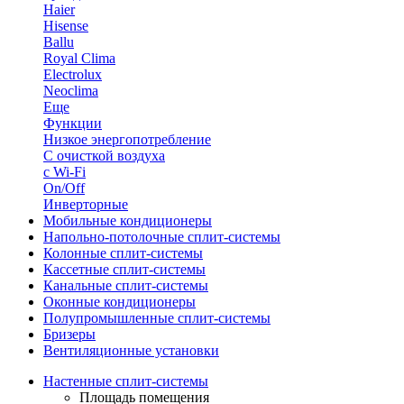
Haier
Hisense
Ballu
Royal Clima
Electrolux
Neoclima
Еще
Функции
Низкое энергопотребление
С очисткой воздуха
с Wi-Fi
On/Off
Инверторные
Мобильные кондиционеры
Напольно-потолоч​ные ​сплит-системы
Колонные ​​сплит-системы
Кассетные сплит-системы
Канальные сплит-системы
Оконные кондиционеры
Полупромышленные сплит-системы
Бризеры
Вентиляционные установки
Настенные сплит-системы
Площадь помещения