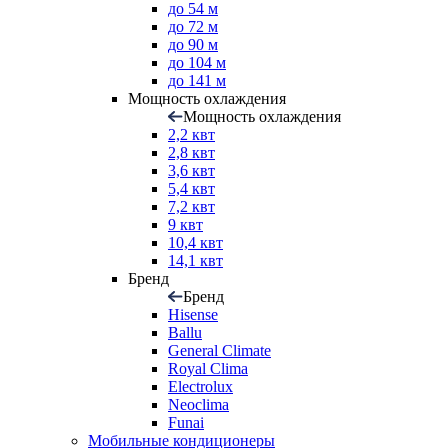
до 54 м
до 72 м
до 90 м
до 104 м
до 141 м
Мощность охлаждения
Мощность охлаждения
2,2 квт
2,8 квт
3,6 квт
5,4 квт
7,2 квт
9 квт
10,4 квт
14,1 квт
Бренд
Бренд
Hisense
Ballu
General Climate
Royal Clima
Electrolux
Neoclima
Funai
Мобильные кондиционеры