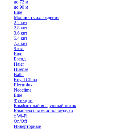
до 72 м
до 90 м
Еще
Мощность охлаждения
2,2 квт
2,8 квт
3,6 квт
5,4 квт
7,2 квт
9 квт
Еще
Бренд
Haier
Hisense
Ballu
Royal Clima
Electrolux
Neoclima
Еще
Функции
Комфортный воздушный поток
Комплексная очистка воздуха
с Wi-Fi
On/Off
Инверторные