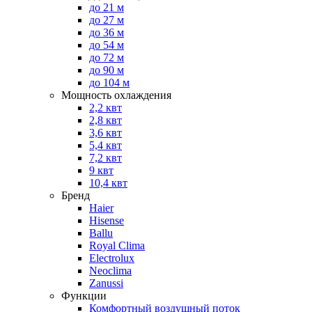
до 21 м
до 27 м
до 36 м
до 54 м
до 72 м
до 90 м
до 104 м
Мощность охлаждения
2,2 квт
2,8 квт
3,6 квт
5,4 квт
7,2 квт
9 квт
10,4 квт
Бренд
Haier
Hisense
Ballu
Royal Clima
Electrolux
Neoclima
Zanussi
Функции
Комфортный воздушный поток