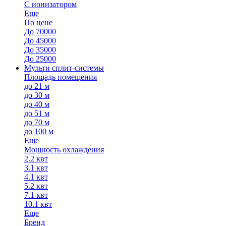
С ионизатором
Еще
По цене
До 70000
До 45000
До 35000
До 25000
Мульти сплит-системы
Площадь помещения
до 21 м
до 30 м
до 40 м
до 51 м
до 70 м
до 100 м
Еще
Мощность охлаждения
2.2 квт
3.1 квт
4.1 квт
5.2 квт
7.1 квт
10.1 квт
Еще
Бренд