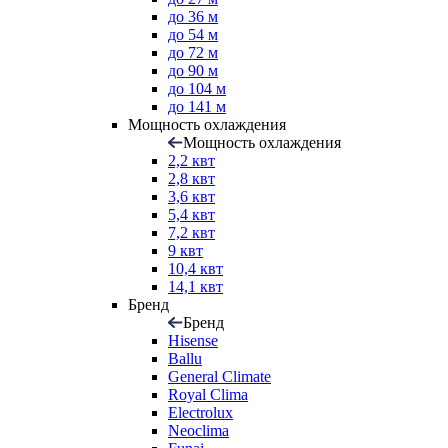
до 36 м
до 54 м
до 72 м
до 90 м
до 104 м
до 141 м
Мощность охлаждения
Мощность охлаждения
2,2 квт
2,8 квт
3,6 квт
5,4 квт
7,2 квт
9 квт
10,4 квт
14,1 квт
Бренд
Бренд
Hisense
Ballu
General Climate
Royal Clima
Electrolux
Neoclima