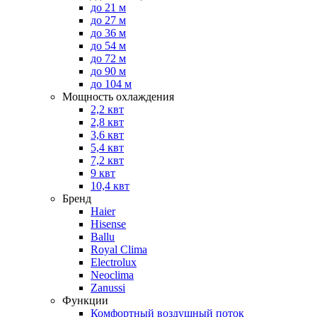
до 21 м
до 27 м
до 36 м
до 54 м
до 72 м
до 90 м
до 104 м
Мощность охлаждения
2,2 квт
2,8 квт
3,6 квт
5,4 квт
7,2 квт
9 квт
10,4 квт
Бренд
Haier
Hisense
Ballu
Royal Clima
Electrolux
Neoclima
Zanussi
Функции
Комфортный воздушный поток