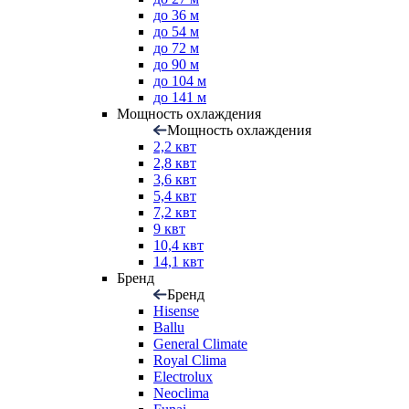
до 36 м
до 54 м
до 72 м
до 90 м
до 104 м
до 141 м
Мощность охлаждения
Мощность охлаждения
2,2 квт
2,8 квт
3,6 квт
5,4 квт
7,2 квт
9 квт
10,4 квт
14,1 квт
Бренд
Бренд
Hisense
Ballu
General Climate
Royal Clima
Electrolux
Neoclima