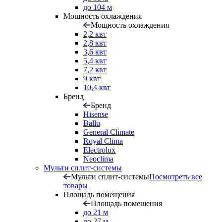
до 104 м
Мощность охлаждения
Мощность охлаждения
2,2 квт
2,8 квт
3,6 квт
5,4 квт
7,2 квт
9 квт
10,4 квт
Бренд
Бренд
Hisense
Ballu
General Climate
Royal Clima
Electrolux
Neoclima
Мульти сплит-системы
Мульти сплит-системы
Посмотреть все
товары
Площадь помещения
Площадь помещения
до 21 м
до 27 м