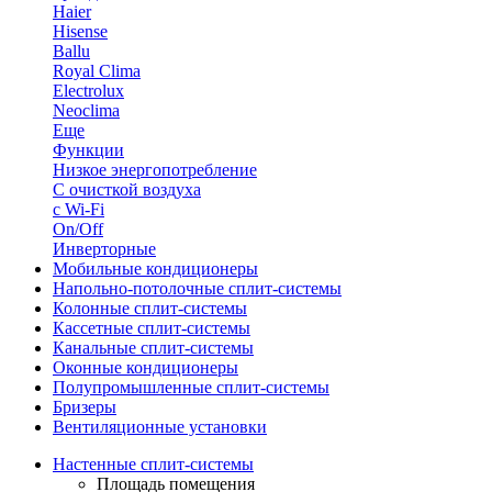
Haier
Hisense
Ballu
Royal Clima
Electrolux
Neoclima
Еще
Функции
Низкое энергопотребление
С очисткой воздуха
с Wi-Fi
On/Off
Инверторные
Мобильные кондиционеры
Напольно-потолоч​ные ​сплит-системы
Колонные ​​сплит-системы
Кассетные сплит-системы
Канальные сплит-системы
Оконные кондиционеры
Полупромышленные сплит-системы
Бризеры
Вентиляционные установки
Настенные сплит-системы
Площадь помещения