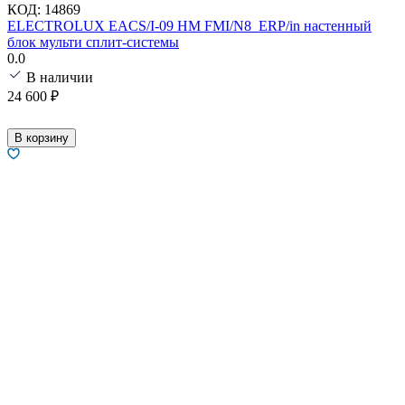
КОД:
14869
ELECTROLUX EACS/I-09 HM FMI/N8_ERP/in настенный
блок мульти сплит-системы
0.0
В наличии
24 600
₽
В корзину