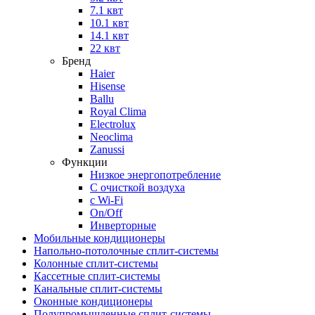
7.1 квт
10.1 квт
14.1 квт
22 квт
Бренд
Haier
Hisense
Ballu
Royal Clima
Electrolux
Neoclima
Zanussi
Функции
Низкое энергопотребление
С очисткой воздуха
с Wi-Fi
On/Off
Инверторные
Мобильные кондиционеры
Напольно-потолоч​ные ​сплит-системы
Колонные ​​сплит-системы
Кассетные сплит-системы
Канальные сплит-системы
Оконные кондиционеры
Полупромышленные сплит-системы