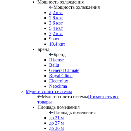
Мощность охлаждения
Мощность охлаждения
2,2 квт
2,8 квт
3,6 квт
5,4 квт
7,2 квт
9 квт
10,4 квт
Бренд
Бренд
Hisense
Ballu
General Climate
Royal Clima
Electrolux
Neoclima
Мульти сплит-системы
Мульти сплит-системы
Посмотреть все
товары
Площадь помещения
Площадь помещения
до 21 м
до 27 м
до 36 м