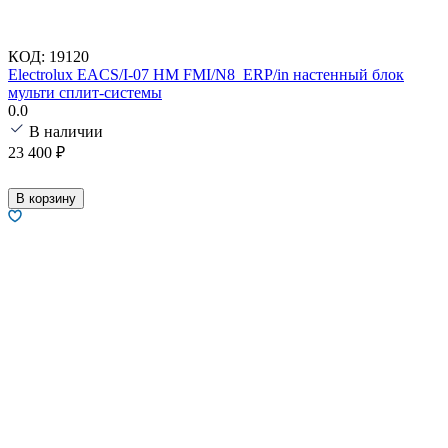
КОД:
19120
Electrolux EACS/I-07 HM FMI/N8_ERP/in настенный блок
мульти сплит-системы
0.0
В наличии
23 400
₽
В корзину