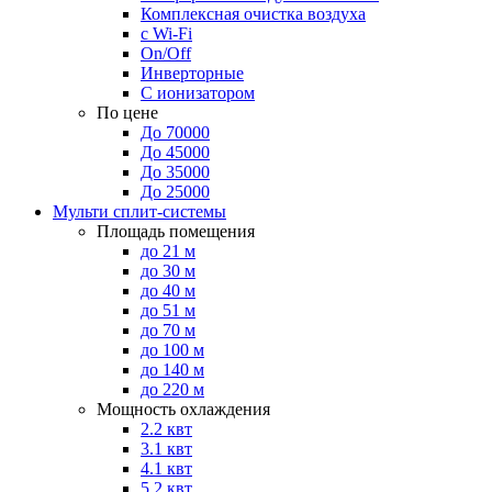
Комплексная очистка воздуха
с Wi-Fi
On/Off
Инверторные
С ионизатором
По цене
До 70000
До 45000
До 35000
До 25000
Мульти сплит-системы
Площадь помещения
до 21 м
до 30 м
до 40 м
до 51 м
до 70 м
до 100 м
до 140 м
до 220 м
Мощность охлаждения
2.2 квт
3.1 квт
4.1 квт
5.2 квт