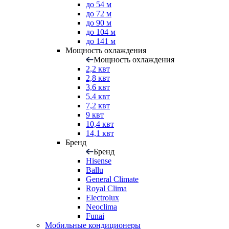
до 54 м
до 72 м
до 90 м
до 104 м
до 141 м
Мощность охлаждения
Мощность охлаждения
2,2 квт
2,8 квт
3,6 квт
5,4 квт
7,2 квт
9 квт
10,4 квт
14,1 квт
Бренд
Бренд
Hisense
Ballu
General Climate
Royal Clima
Electrolux
Neoclima
Funai
Мобильные кондиционеры