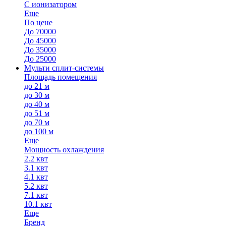
С ионизатором
Еще
По цене
До 70000
До 45000
До 35000
До 25000
Мульти сплит-системы
Площадь помещения
до 21 м
до 30 м
до 40 м
до 51 м
до 70 м
до 100 м
Еще
Мощность охлаждения
2.2 квт
3.1 квт
4.1 квт
5.2 квт
7.1 квт
10.1 квт
Еще
Бренд