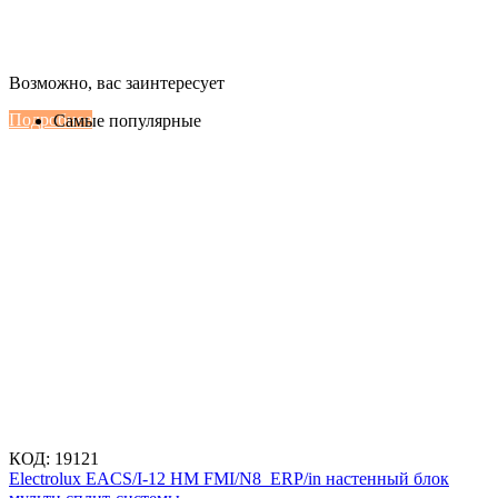
Настенные сплит-системы Haier
Возможно, вас заинтересует
Серии Сoral с функцией Inteligent Air Flow
Подробнее
Самые популярные
КОД:
19121
Electrolux EACS/I-12 HM FMI/N8_ERP/in настенный блок