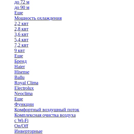
до 72 м
до 90 м
Еще
Мощность охлаждения
2,2 квт
2,8 квт
3,6 квт
5,4 квт
7,2 квт
9 квт
Еще
Бренд
Haier
Hisense
Ballu
Royal Clima
Electrolux
Neoclima
Еще
Функции
Комфортный воздушный поток
Комплексная очистка воздуха
с Wi-Fi
On/Off
Инверторные