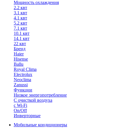
Мощность охлаждения
2.2 квт
3.1 квт
4.1 квт
5.2 квт
7.1 квт
10.1 квт
14.1 квт
22 квт
Бренд
Haier
Hisense
Ballu
Royal Clima
Electrolux
Neoclima
Zanussi
Функции
Низкое энергопотребление
С очисткой воздуха
с Wi-Fi
On/Off
Инверторные
Мобильные кондиционеры