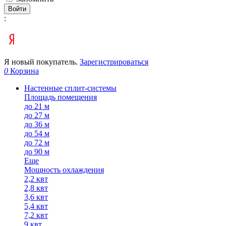
Войти
:
Я новый покупатель.
Зарегистрироваться
0
Корзина
Настенные сплит-системы
Площадь помещения
до 21 м
до 27 м
до 36 м
до 54 м
до 72 м
до 90 м
Еще
Мощность охлаждения
2,2 квт
2,8 квт
3,6 квт
5,4 квт
7,2 квт
9 квт