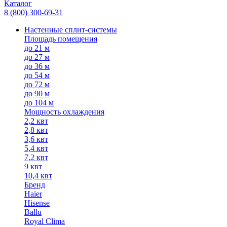
Каталог
8 (800) 300-69-31
Настенные сплит-системы
Площадь помещения
до 21 м
до 27 м
до 36 м
до 54 м
до 72 м
до 90 м
до 104 м
Мощность охлаждения
2,2 квт
2,8 квт
3,6 квт
5,4 квт
7,2 квт
9 квт
10,4 квт
Бренд
Haier
Hisense
Ballu
Royal Clima