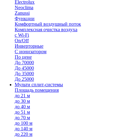
Electrolux
Neoclima
Zanussi
Функции
Комфортный воздушный поток
Комплексная очистка воздуха
с Wi-Fi
On/Off
Инверторные
С ионизатором
По цене
До 70000
До 45000
До 35000
До 25000
Мульти сплит-системы
Площадь помещения
до 21 м
до 30 м
до 40 м
до 51 м
до 70 м
до 100 м
до 140 м
до 220 м