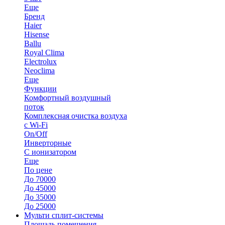
Еще
Бренд
Haier
Hisense
Ballu
Royal Clima
Electrolux
Neoclima
Еще
Функции
Комфортный воздушный
поток
Комплексная очистка воздуха
с Wi-Fi
On/Off
Инверторные
С ионизатором
Еще
По цене
До 70000
До 45000
До 35000
До 25000
Мульти сплит-системы
Площадь помещения