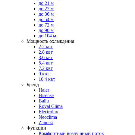
до 21 м
до 27 м
до 36 м
до 54 м
до 72 м
до 90 м
до 104 м
Мощность охлаждения
2,2 квт
2,8 квт
3,6 квт
5,4 квт
7,2 квт
9 квт
10,4 квт
Бренд
Haier
Hisense
Ballu
Royal Clima
Electrolux
Neoclima
Zanussi
Функции
Комфортный воздушный поток