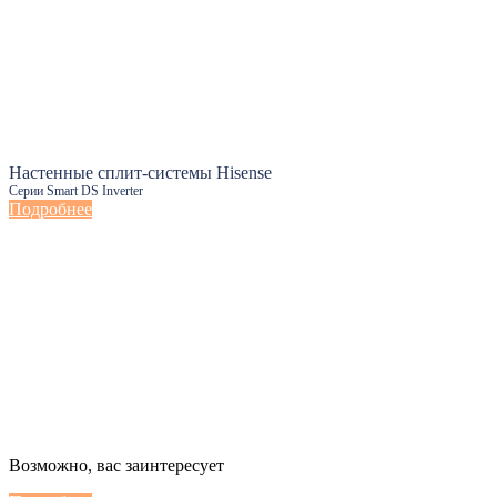
Настенные сплит-системы Hisense
Серии Smart DS Inverter
Подробнее
Настенные сплит-системы Haier
Возможно, вас заинтересует
Серии Сoral с функцией Inteligent Air Flow