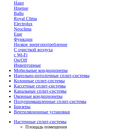
Haier
Hisense
Ballu
Royal Clima
Electrolux
Neoclima
Еще
Функции
Низкое энергопотребление
С очисткой воздуха
с Wi-Fi
On/Off
Инверторные
Мобильные кондиционеры
Напольно-потолоч​ные ​сплит-системы
Колонные ​​сплит-системы
Кассетные сплит-системы
Канальные сплит-системы
Оконные кондиционеры
Полупромышленные сплит-системы
Бризеры
Вентиляционные установки
Настенные сплит-системы
Площадь помещения