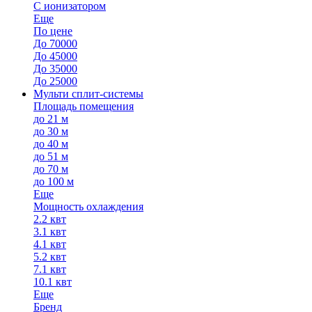
С ионизатором
Еще
По цене
До 70000
До 45000
До 35000
До 25000
Мульти сплит-системы
Площадь помещения
до 21 м
до 30 м
до 40 м
до 51 м
до 70 м
до 100 м
Еще
Мощность охлаждения
2.2 квт
3.1 квт
4.1 квт
5.2 квт
7.1 квт
10.1 квт
Еще
Бренд