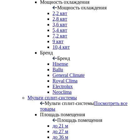
Мощность охлаждения
Мощность охлаждения
2,2 квт
2,8 квт
3,6 квт
5,4 квт
7,2 квт
9 квт
10,4 квт
Бренд
Бренд
Hisense
Ballu
General Climate
Royal Clima
Electrolux
Neoclima
Мульти сплит-системы
Мульти сплит-системы
Посмотреть все
товары
Площадь помещения
Площадь помещения
до 21 м
до 27 м
до 36 м