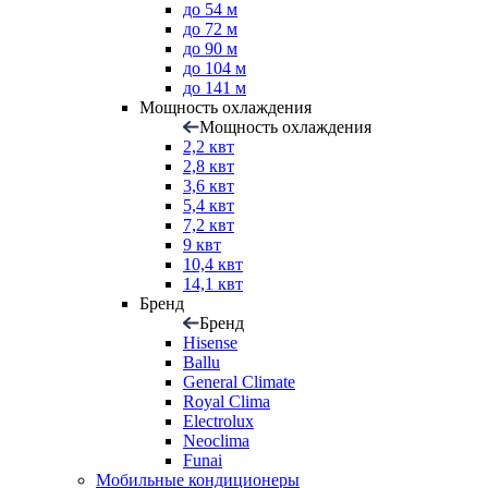
до 54 м
до 72 м
до 90 м
до 104 м
до 141 м
Мощность охлаждения
Мощность охлаждения
2,2 квт
2,8 квт
3,6 квт
5,4 квт
7,2 квт
9 квт
10,4 квт
14,1 квт
Бренд
Бренд
Hisense
Ballu
General Climate
Royal Clima
Electrolux
Neoclima
Funai
Мобильные кондиционеры