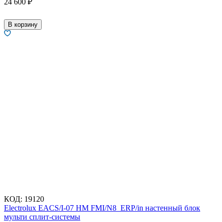
24 600
₽
В корзину
КОД:
19120
Electrolux EACS/I-07 HM FMI/N8_ERP/in настенный блок
мульти сплит-системы