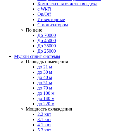
Комплексная очистка воздуха
с Wi-Fi
On/Off
Инверторные
С ионизатором
По цене
До 70000
До 45000
До 35000
До 25000
Мульти сплит-системы
Площадь помещения
до 21 м
до 30 м
до 40 м
до 51 м
до 70 м
до 100 м
до 140 м
до 220 м
Мощность охлаждения
2.2 квт
3.1 квт
4.1 квт
5.2 квт