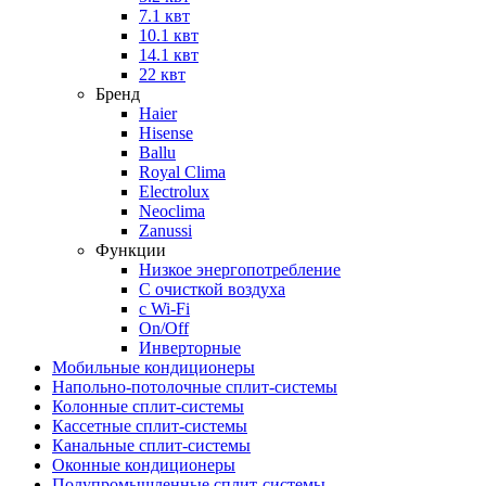
7.1 квт
10.1 квт
14.1 квт
22 квт
Бренд
Haier
Hisense
Ballu
Royal Clima
Electrolux
Neoclima
Zanussi
Функции
Низкое энергопотребление
С очисткой воздуха
с Wi-Fi
On/Off
Инверторные
Мобильные кондиционеры
Напольно-потолоч​ные ​сплит-системы
Колонные ​​сплит-системы
Кассетные сплит-системы
Канальные сплит-системы
Оконные кондиционеры
Полупромышленные сплит-системы