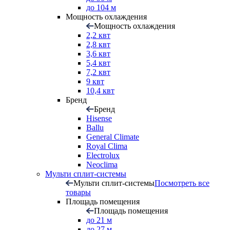
до 104 м
Мощность охлаждения
Мощность охлаждения
2,2 квт
2,8 квт
3,6 квт
5,4 квт
7,2 квт
9 квт
10,4 квт
Бренд
Бренд
Hisense
Ballu
General Climate
Royal Clima
Electrolux
Neoclima
Мульти сплит-системы
Мульти сплит-системы
Посмотреть все
товары
Площадь помещения
Площадь помещения
до 21 м
до 27 м