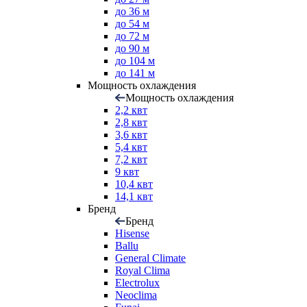
до 36 м
до 54 м
до 72 м
до 90 м
до 104 м
до 141 м
Мощность охлаждения
Мощность охлаждения
2,2 квт
2,8 квт
3,6 квт
5,4 квт
7,2 квт
9 квт
10,4 квт
14,1 квт
Бренд
Бренд
Hisense
Ballu
General Climate
Royal Clima
Electrolux
Neoclima