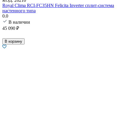
КОД:
26210
Royal Clima RCI-FC35HN Felicita Inverter сплит-система
настенного типа
0.0
В наличии
45 090
₽
В корзину