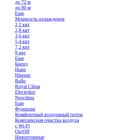
до 72 м
до 90 м
Еще
Мощность охлаждения
2,2 квт
2,8 квт
3,6 квт
5,4 квт
7,2 квт
9 квт
Еще
Бренд
Haier
Hisense
Ballu
Royal Clima
Electrolux
Neoclima
Еще
Функции
Комфортный воздушный поток
Комплексная очистка воздуха
с Wi-Fi
On/Off
Инверторные