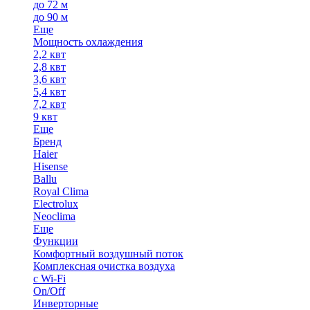
до 72 м
до 90 м
Еще
Мощность охлаждения
2,2 квт
2,8 квт
3,6 квт
5,4 квт
7,2 квт
9 квт
Еще
Бренд
Haier
Hisense
Ballu
Royal Clima
Electrolux
Neoclima
Еще
Функции
Комфортный воздушный поток
Комплексная очистка воздуха
с Wi-Fi
On/Off
Инверторные