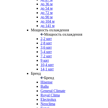
до 36 м
до 54 м
до 72 м
до 90 м
до 104 м
до 141 м
Мощность охлаждения
Мощность охлаждения
2,2 квт
2,8 квт
3,6 квт
5,4 квт
7,2 квт
9 квт
10,4 квт
14,1 квт
Бренд
Бренд
Hisense
Ballu
General Climate
Royal Clima
Electrolux
Neoclima