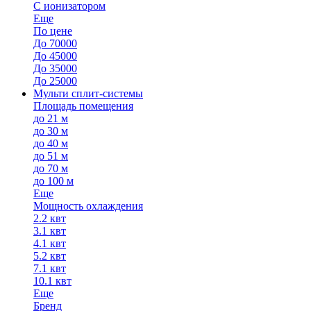
С ионизатором
Еще
По цене
До 70000
До 45000
До 35000
До 25000
Мульти сплит-системы
Площадь помещения
до 21 м
до 30 м
до 40 м
до 51 м
до 70 м
до 100 м
Еще
Мощность охлаждения
2.2 квт
3.1 квт
4.1 квт
5.2 квт
7.1 квт
10.1 квт
Еще
Бренд