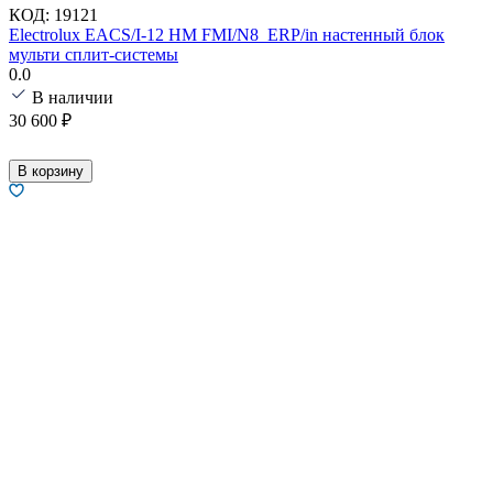
КОД:
19121
Electrolux EACS/I-12 HM FMI/N8_ERP/in настенный блок
мульти сплит-системы
0.0
В наличии
30 600
₽
В корзину