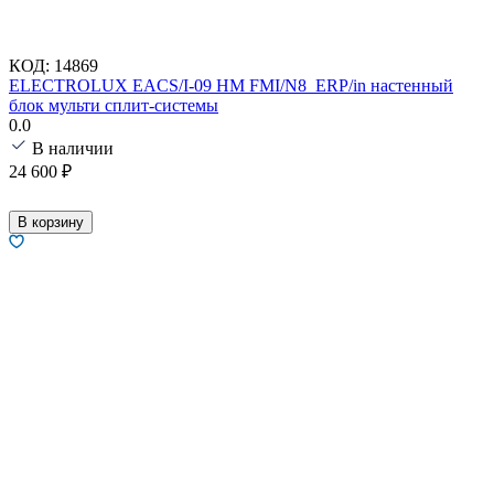
КОД:
14869
ELECTROLUX EACS/I-09 HM FMI/N8_ERP/in настенный
блок мульти сплит-системы
0.0
В наличии
24 600
₽
В корзину