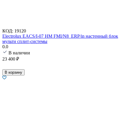
КОД:
19120
Electrolux EACS/I-07 HM FMI/N8_ERP/in настенный блок
мульти сплит-системы
0.0
В наличии
23 400
₽
В корзину