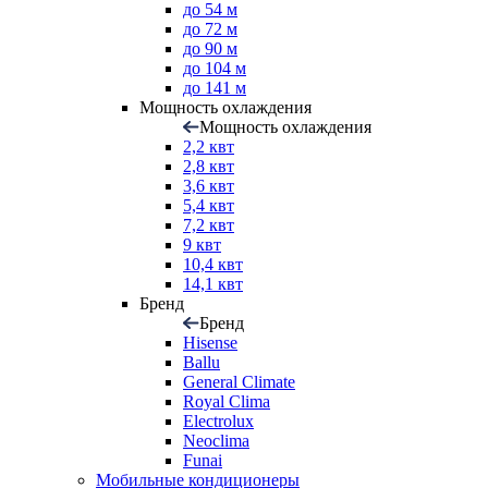
до 54 м
до 72 м
до 90 м
до 104 м
до 141 м
Мощность охлаждения
Мощность охлаждения
2,2 квт
2,8 квт
3,6 квт
5,4 квт
7,2 квт
9 квт
10,4 квт
14,1 квт
Бренд
Бренд
Hisense
Ballu
General Climate
Royal Clima
Electrolux
Neoclima
Funai
Мобильные кондиционеры