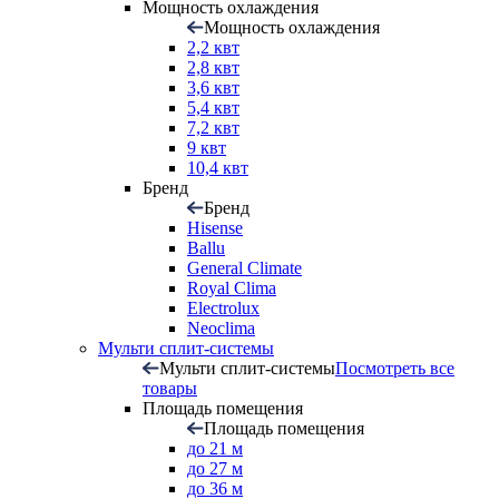
Мощность охлаждения
Мощность охлаждения
2,2 квт
2,8 квт
3,6 квт
5,4 квт
7,2 квт
9 квт
10,4 квт
Бренд
Бренд
Hisense
Ballu
General Climate
Royal Clima
Electrolux
Neoclima
Мульти сплит-системы
Мульти сплит-системы
Посмотреть все
товары
Площадь помещения
Площадь помещения
до 21 м
до 27 м
до 36 м