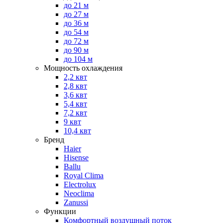
до 21 м
до 27 м
до 36 м
до 54 м
до 72 м
до 90 м
до 104 м
Мощность охлаждения
2,2 квт
2,8 квт
3,6 квт
5,4 квт
7,2 квт
9 квт
10,4 квт
Бренд
Haier
Hisense
Ballu
Royal Clima
Electrolux
Neoclima
Zanussi
Функции
Комфортный воздушный поток