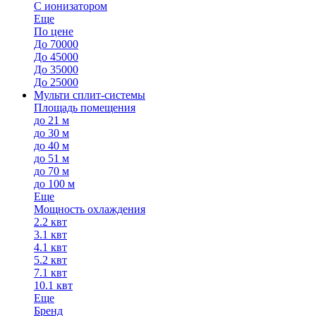
С ионизатором
Еще
По цене
До 70000
До 45000
До 35000
До 25000
Мульти сплит-системы
Площадь помещения
до 21 м
до 30 м
до 40 м
до 51 м
до 70 м
до 100 м
Еще
Мощность охлаждения
2.2 квт
3.1 квт
4.1 квт
5.2 квт
7.1 квт
10.1 квт
Еще
Бренд