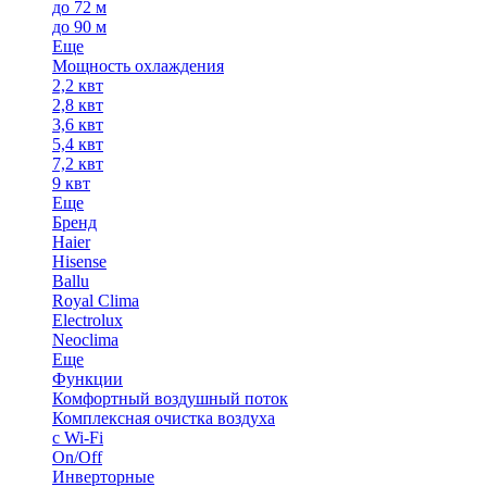
до 72 м
до 90 м
Еще
Мощность охлаждения
2,2 квт
2,8 квт
3,6 квт
5,4 квт
7,2 квт
9 квт
Еще
Бренд
Haier
Hisense
Ballu
Royal Clima
Electrolux
Neoclima
Еще
Функции
Комфортный воздушный поток
Комплексная очистка воздуха
с Wi-Fi
On/Off
Инверторные