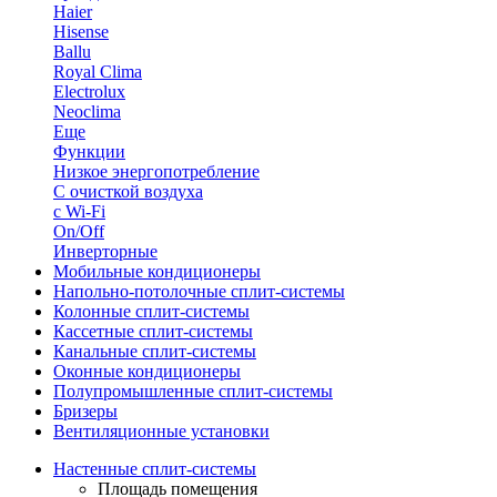
Haier
Hisense
Ballu
Royal Clima
Electrolux
Neoclima
Еще
Функции
Низкое энергопотребление
С очисткой воздуха
с Wi-Fi
On/Off
Инверторные
Мобильные кондиционеры
Напольно-потолоч​ные ​сплит-системы
Колонные ​​сплит-системы
Кассетные сплит-системы
Канальные сплит-системы
Оконные кондиционеры
Полупромышленные сплит-системы
Бризеры
Вентиляционные установки
Настенные сплит-системы
Площадь помещения