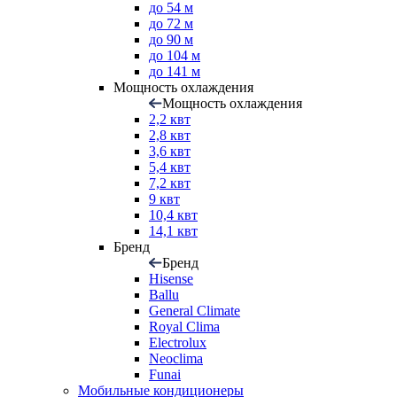
до 54 м
до 72 м
до 90 м
до 104 м
до 141 м
Мощность охлаждения
Мощность охлаждения
2,2 квт
2,8 квт
3,6 квт
5,4 квт
7,2 квт
9 квт
10,4 квт
14,1 квт
Бренд
Бренд
Hisense
Ballu
General Climate
Royal Clima
Electrolux
Neoclima
Funai
Мобильные кондиционеры