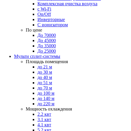
Комплексная очистка воздуха
с Wi-Fi
On/Off
Инверторные
С ионизатором
По цене
До 70000
До 45000
До 35000
До 25000
Мульти сплит-системы
Площадь помещения
до 21 м
до 30 м
до 40 м
до 51 м
до 70 м
до 100 м
до 140 м
до 220 м
Мощность охлаждения
2.2 квт
3.1 квт
4.1 квт
5.2 квт