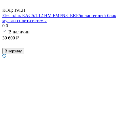
КОД:
19121
Electrolux EACS/I-12 HM FMI/N8_ERP/in настенный блок
мульти сплит-системы
0.0
В наличии
30 600
₽
В корзину