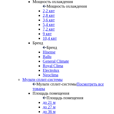
Мощность охлаждения
Мощность охлаждения
2,2 квт
2,8 квт
3,6 квт
5,4 квт
7,2 квт
9 квт
10,4 квт
Бренд
Бренд
Hisense
Ballu
General Climate
Royal Clima
Electrolux
Neoclima
Мульти сплит-системы
Мульти сплит-системы
Посмотреть все
товары
Площадь помещения
Площадь помещения
до 21 м
до 27 м
до 36 м