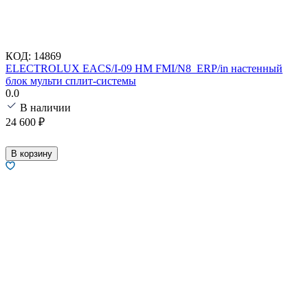
КОД:
14869
ELECTROLUX EACS/I-09 HM FMI/N8_ERP/in настенный
блок мульти сплит-системы
0.0
В наличии
24 600
₽
В корзину