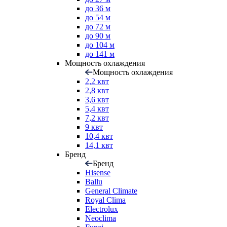
до 36 м
до 54 м
до 72 м
до 90 м
до 104 м
до 141 м
Мощность охлаждения
Мощность охлаждения
2,2 квт
2,8 квт
3,6 квт
5,4 квт
7,2 квт
9 квт
10,4 квт
14,1 квт
Бренд
Бренд
Hisense
Ballu
General Climate
Royal Clima
Electrolux
Neoclima