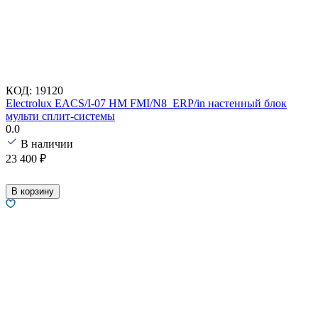
КОД:
19120
Electrolux EACS/I-07 HM FMI/N8_ERP/in настенный блок
мульти сплит-системы
0.0
В наличии
23 400
₽
В корзину