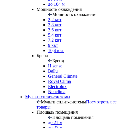
до 104 м
Мощность охлаждения
Мощность охлаждения
2,2 квт
2,8 квт
3,6 квт
5,4 квт
7,2 квт
9 квт
10,4 квт
Бренд
Бренд
Hisense
Ballu
General Climate
Royal Clima
Electrolux
Neoclima
Мульти сплит-системы
Мульти сплит-системы
Посмотреть все
товары
Площадь помещения
Площадь помещения
до 21 м
до 27 м