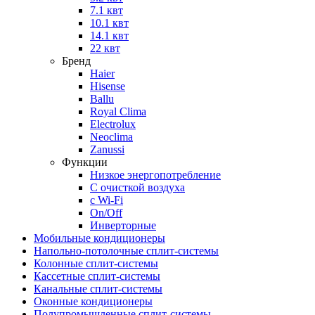
7.1 квт
10.1 квт
14.1 квт
22 квт
Бренд
Haier
Hisense
Ballu
Royal Clima
Electrolux
Neoclima
Zanussi
Функции
Низкое энергопотребление
С очисткой воздуха
с Wi-Fi
On/Off
Инверторные
Мобильные кондиционеры
Напольно-потолоч​ные ​сплит-системы
Колонные ​​сплит-системы
Кассетные сплит-системы
Канальные сплит-системы
Оконные кондиционеры
Полупромышленные сплит-системы