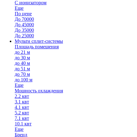
С ионизатором
Еще
По цене
До 70000
До 45000
До 35000
До 25000
Мульти сплит-системы
Площадь помещения
до 21 м
до 30 м
до 40 м
до 51 м
до 70 м
до 100 м
Еще
Мощность охлаждения
2.2 квт
3.1 квт
4.1 квт
5.2 квт
7.1 квт
10.1 квт
Еще
Бренд