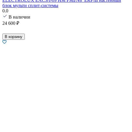
ELECTROLUX EACS/I-09 HM FMI/N8_ERP/in настенный
блок мульти сплит-системы
0.0
В наличии
24 600
₽
В корзину