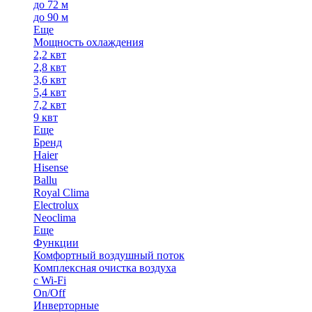
до 72 м
до 90 м
Еще
Мощность охлаждения
2,2 квт
2,8 квт
3,6 квт
5,4 квт
7,2 квт
9 квт
Еще
Бренд
Haier
Hisense
Ballu
Royal Clima
Electrolux
Neoclima
Еще
Функции
Комфортный воздушный поток
Комплексная очистка воздуха
с Wi-Fi
On/Off
Инверторные