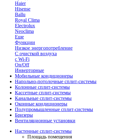
Haier
Hisense
Ballu
Royal Clima
Electrolux
Neoclima
Еще
Функции
Низкое энергопотребление
С очисткой воздуха
с Wi-Fi
On/Off
Инверторные
Мобильные кондиционеры
Напольно-потолоч​ные ​сплит-системы
Колонные ​​сплит-системы
Кассетные сплит-системы
Канальные сплит-системы
Оконные кондиционеры
Полупромышленные сплит-системы
Бризеры
Вентиляционные установки
Настенные сплит-системы
Площадь помещения