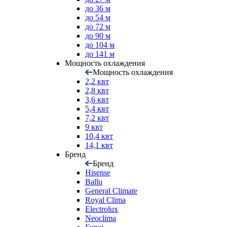
до 36 м
до 54 м
до 72 м
до 90 м
до 104 м
до 141 м
Мощность охлаждения
Мощность охлаждения
2,2 квт
2,8 квт
3,6 квт
5,4 квт
7,2 квт
9 квт
10,4 квт
14,1 квт
Бренд
Бренд
Hisense
Ballu
General Climate
Royal Clima
Electrolux
Neoclima