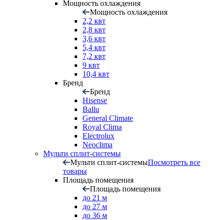
Мощность охлаждения
Мощность охлаждения
2,2 квт
2,8 квт
3,6 квт
5,4 квт
7,2 квт
9 квт
10,4 квт
Бренд
Бренд
Hisense
Ballu
General Climate
Royal Clima
Electrolux
Neoclima
Мульти сплит-системы
Мульти сплит-системы
Посмотреть все
товары
Площадь помещения
Площадь помещения
до 21 м
до 27 м
до 36 м