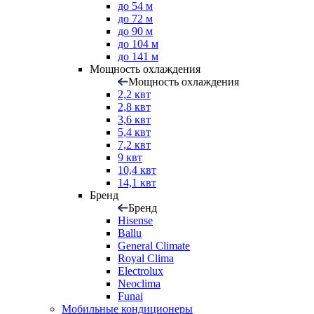
до 54 м
до 72 м
до 90 м
до 104 м
до 141 м
Мощность охлаждения
Мощность охлаждения
2,2 квт
2,8 квт
3,6 квт
5,4 квт
7,2 квт
9 квт
10,4 квт
14,1 квт
Бренд
Бренд
Hisense
Ballu
General Climate
Royal Clima
Electrolux
Neoclima
Funai
Мобильные кондиционеры