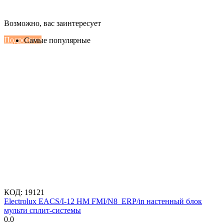
Настенные сплит-системы Haier
Возможно, вас заинтересует
Серии Сoral с функцией Inteligent Air Flow
Подробнее
Самые популярные
КОД:
19121
Electrolux EACS/I-12 HM FMI/N8_ERP/in настенный блок
мульти сплит-системы
0.0