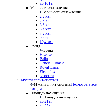
до 104 м
Мощность охлаждения
Мощность охлаждения
2,2 квт
2,8 квт
3,6 квт
5,4 квт
7,2 квт
9 квт
10,4 квт
Бренд
Бренд
Hisense
Ballu
General Climate
Royal Clima
Electrolux
Neoclima
Мульти сплит-системы
Мульти сплит-системы
Посмотреть все
товары
Площадь помещения
Площадь помещения
до 21 м
до 27 м