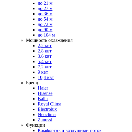
до 21 м
до 27 м
до 36 м
до 54 м
до 72 м
до 90 м
до 104 м
Мощность охлаждения
2,2 квт
2,8 квт
3,6 квт
5,4 квт
7,2 квт
9 квт
10,4 квт
Бренд
Haier
Hisense
Ballu
Royal Clima
Electrolux
Neoclima
Zanussi
Функции
Комфортный воздушный поток