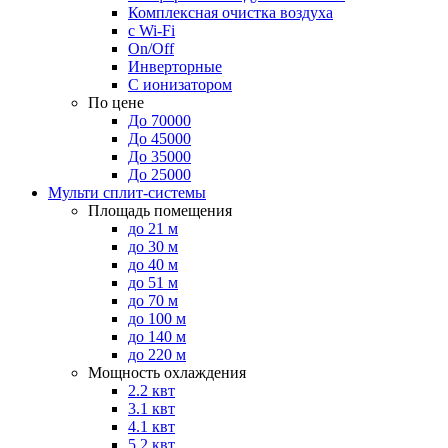
Комплексная очистка воздуха
с Wi-Fi
On/Off
Инверторные
С ионизатором
По цене
До 70000
До 45000
До 35000
До 25000
Мульти сплит-системы
Площадь помещения
до 21 м
до 30 м
до 40 м
до 51 м
до 70 м
до 100 м
до 140 м
до 220 м
Мощность охлаждения
2.2 квт
3.1 квт
4.1 квт
5.2 квт