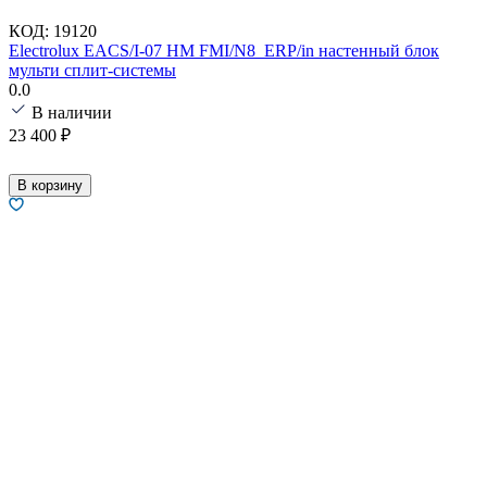
КОД:
19120
Electrolux EACS/I-07 HM FMI/N8_ERP/in настенный блок
мульти сплит-системы
0.0
В наличии
23 400
₽
В корзину