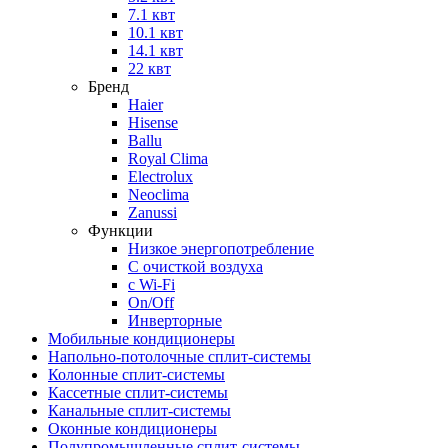
7.1 квт
10.1 квт
14.1 квт
22 квт
Бренд
Haier
Hisense
Ballu
Royal Clima
Electrolux
Neoclima
Zanussi
Функции
Низкое энергопотребление
С очисткой воздуха
с Wi-Fi
On/Off
Инверторные
Мобильные кондиционеры
Напольно-потолоч​ные ​сплит-системы
Колонные ​​сплит-системы
Кассетные сплит-системы
Канальные сплит-системы
Оконные кондиционеры
Полупромышленные сплит-системы