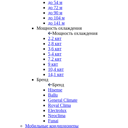
до 54 м
до 72 м
до 90 м
до 104 м
до 141 м
Мощность охлаждения
Мощность охлаждения
2,2 квт
2,8 квт
3,6 квт
5,4 квт
7,2 квт
9 квт
10,4 квт
14,1 квт
Бренд
Бренд
Hisense
Ballu
General Climate
Royal Clima
Electrolux
Neoclima
Funai
Мобильные кондиционеры