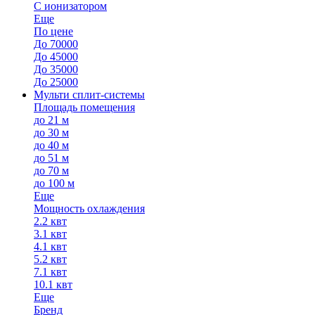
С ионизатором
Еще
По цене
До 70000
До 45000
До 35000
До 25000
Мульти сплит-системы
Площадь помещения
до 21 м
до 30 м
до 40 м
до 51 м
до 70 м
до 100 м
Еще
Мощность охлаждения
2.2 квт
3.1 квт
4.1 квт
5.2 квт
7.1 квт
10.1 квт
Еще
Бренд