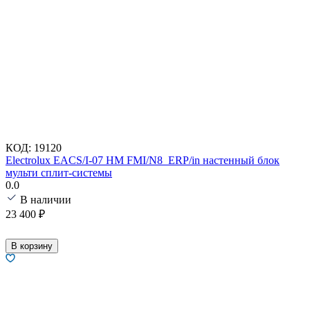
КОД:
19120
Electrolux EACS/I-07 HM FMI/N8_ERP/in настенный блок
мульти сплит-системы
0.0
В наличии
23 400
₽
В корзину