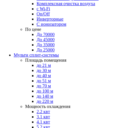
Комплексная очистка воздуха
с Wi-Fi
On/Off
Инверторные
С ионизатором
По цене
До 70000
До 45000
До 35000
До 25000
Мульти сплит-системы
Площадь помещения
до 21 м
до 30 м
до 40 м
до 51 м
до 70 м
до 100 м
до 140 м
до 220 м
Мощность охлаждения
2.2 квт
3.1 квт
4.1 квт
5.2 квт