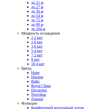
до 21 м
до 27 м
до 36 м
до 54 м
до 72 м
до 90 м
до 104 м
Мощность охлаждения
2,2 квт
2,8 квт
3,6 квт
5,4 квт
7,2 квт
9 квт
10,4 квт
Бренд
Haier
Hisense
Ballu
Royal Clima
Electrolux
Neoclima
Zanussi
Функции
Комфортный воздушный поток