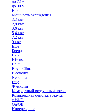
до 72 м
до 90 м
Еще
Мощность охлаждения
2,2 квт
2,8 квт
3,6 квт
5,4 квт
7,2 квт
9 квт
Еще
Бренд
Haier
Hisense
Ballu
Royal Clima
Electrolux
Neoclima
Еще
Функции
Комфортный воздушный поток
Комплексная очистка воздуха
с Wi-Fi
On/Off
Инверторные