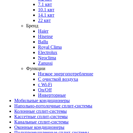
7.1 квт
10.1 квт
14.1 квт
22 квт
Бренд
Haier
Hisense
Ballu
Royal Clima
Electrolux
Neoclima
Zanussi
Функции
Низкое энергопотребление
С очисткой воздуха
с Wi-Fi
On/Off
Инверторные
Мобильные кондиционеры
Напольно-потолоч​ные ​сплит-системы
Колонные ​​сплит-системы
Кассетные сплит-системы
Канальные сплит-системы
Оконные кондиционеры
Полупромышленные сплит-системы