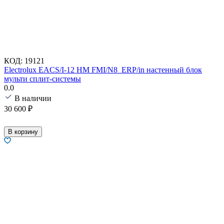
КОД:
19121
Electrolux EACS/I-12 HM FMI/N8_ERP/in настенный блок
мульти сплит-системы
0.0
В наличии
30 600
₽
В корзину