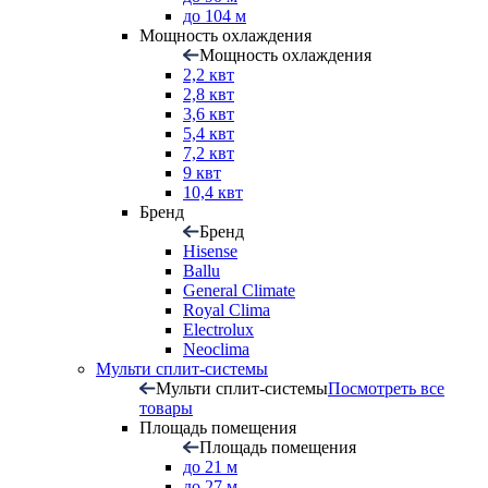
до 104 м
Мощность охлаждения
Мощность охлаждения
2,2 квт
2,8 квт
3,6 квт
5,4 квт
7,2 квт
9 квт
10,4 квт
Бренд
Бренд
Hisense
Ballu
General Climate
Royal Clima
Electrolux
Neoclima
Мульти сплит-системы
Мульти сплит-системы
Посмотреть все
товары
Площадь помещения
Площадь помещения
до 21 м
до 27 м