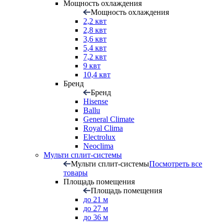
Мощность охлаждения
Мощность охлаждения
2,2 квт
2,8 квт
3,6 квт
5,4 квт
7,2 квт
9 квт
10,4 квт
Бренд
Бренд
Hisense
Ballu
General Climate
Royal Clima
Electrolux
Neoclima
Мульти сплит-системы
Мульти сплит-системы
Посмотреть все
товары
Площадь помещения
Площадь помещения
до 21 м
до 27 м
до 36 м