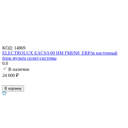
КОД:
14869
ELECTROLUX EACS/I-09 HM FMI/N8_ERP/in настенный
блок мульти сплит-системы
0.0
В наличии
24 600
₽
В корзину