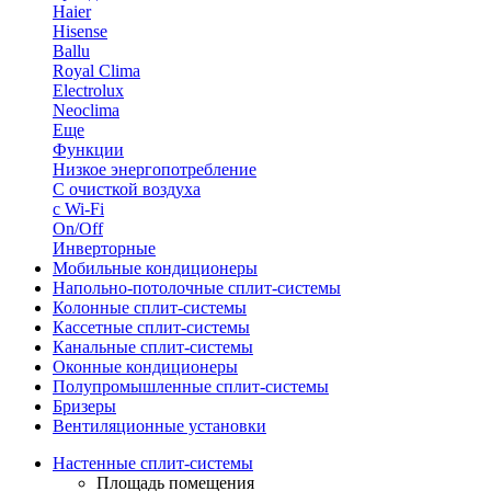
Haier
Hisense
Ballu
Royal Clima
Electrolux
Neoclima
Еще
Функции
Низкое энергопотребление
С очисткой воздуха
с Wi-Fi
On/Off
Инверторные
Мобильные кондиционеры
Напольно-потолоч​ные ​сплит-системы
Колонные ​​сплит-системы
Кассетные сплит-системы
Канальные сплит-системы
Оконные кондиционеры
Полупромышленные сплит-системы
Бризеры
Вентиляционные установки
Настенные сплит-системы
Площадь помещения