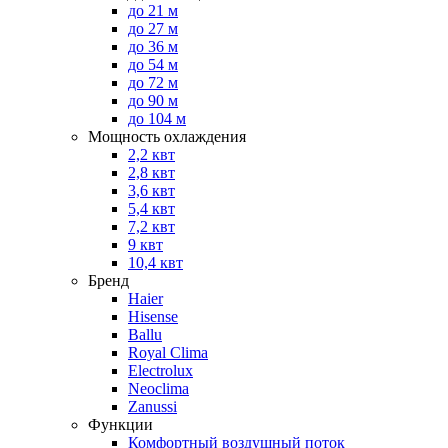
до 21 м
до 27 м
до 36 м
до 54 м
до 72 м
до 90 м
до 104 м
Мощность охлаждения
2,2 квт
2,8 квт
3,6 квт
5,4 квт
7,2 квт
9 квт
10,4 квт
Бренд
Haier
Hisense
Ballu
Royal Clima
Electrolux
Neoclima
Zanussi
Функции
Комфортный воздушный поток