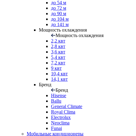
до 54 м
до 72 м
до 90 м
до 104 м
до 141 м
Мощность охлаждения
Мощность охлаждения
2,2 квт
2,8 квт
3,6 квт
5,4 квт
7,2 квт
9 квт
10,4 квт
14,1 квт
Бренд
Бренд
Hisense
Ballu
General Climate
Royal Clima
Electrolux
Neoclima
Funai
Мобильные кондиционеры