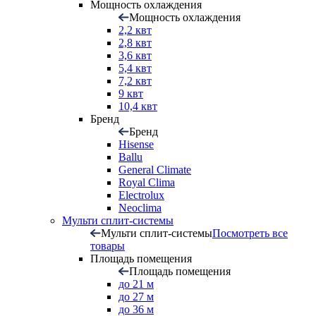
Мощность охлаждения
Мощность охлаждения
2,2 квт
2,8 квт
3,6 квт
5,4 квт
7,2 квт
9 квт
10,4 квт
Бренд
Бренд
Hisense
Ballu
General Climate
Royal Clima
Electrolux
Neoclima
Мульти сплит-системы
Мульти сплит-системы
Посмотреть все
товары
Площадь помещения
Площадь помещения
до 21 м
до 27 м
до 36 м