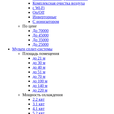
Комплексная очистка воздуха
с Wi-Fi
On/Off
Инверторные
С ионизатором
По цене
До 70000
До 45000
До 35000
До 25000
Мульти сплит-системы
Площадь помещения
до 21 м
до 30 м
до 40 м
до 51 м
до 70 м
до 100 м
до 140 м
до 220 м
Мощность охлаждения
2.2 квт
3.1 квт
4.1 квт
5.2 квт