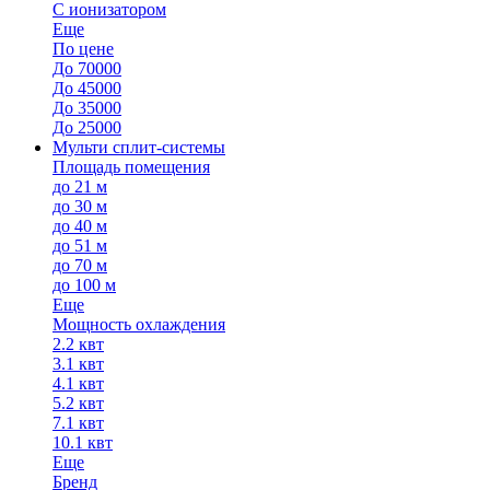
С ионизатором
Еще
По цене
До 70000
До 45000
До 35000
До 25000
Мульти сплит-системы
Площадь помещения
до 21 м
до 30 м
до 40 м
до 51 м
до 70 м
до 100 м
Еще
Мощность охлаждения
2.2 квт
3.1 квт
4.1 квт
5.2 квт
7.1 квт
10.1 квт
Еще
Бренд