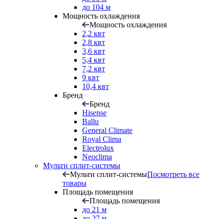
до 104 м
Мощность охлаждения
Мощность охлаждения
2,2 квт
2,8 квт
3,6 квт
5,4 квт
7,2 квт
9 квт
10,4 квт
Бренд
Бренд
Hisense
Ballu
General Climate
Royal Clima
Electrolux
Neoclima
Мульти сплит-системы
Мульти сплит-системы
Посмотреть все
товары
Площадь помещения
Площадь помещения
до 21 м
до 27 м