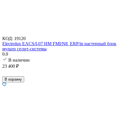
КОД:
19120
Electrolux EACS/I-07 HM FMI/N8_ERP/in настенный блок
мульти сплит-системы
0.0
В наличии
23 400
₽
В корзину