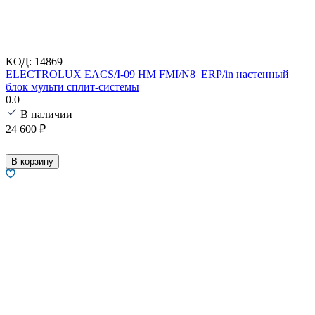
КОД:
14869
ELECTROLUX EACS/I-09 HM FMI/N8_ERP/in настенный
блок мульти сплит-системы
0.0
В наличии
24 600
₽
В корзину