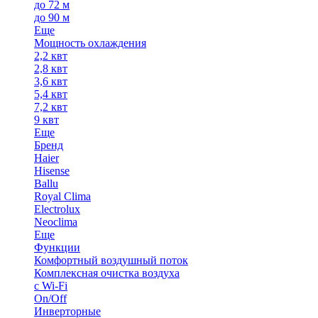
до 72 м
до 90 м
Еще
Мощность охлаждения
2,2 квт
2,8 квт
3,6 квт
5,4 квт
7,2 квт
9 квт
Еще
Бренд
Haier
Hisense
Ballu
Royal Clima
Electrolux
Neoclima
Еще
Функции
Комфортный воздушный поток
Комплексная очистка воздуха
с Wi-Fi
On/Off
Инверторные