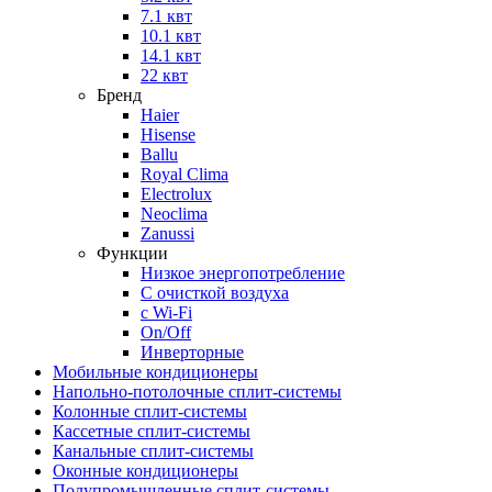
7.1 квт
10.1 квт
14.1 квт
22 квт
Бренд
Haier
Hisense
Ballu
Royal Clima
Electrolux
Neoclima
Zanussi
Функции
Низкое энергопотребление
С очисткой воздуха
с Wi-Fi
On/Off
Инверторные
Мобильные кондиционеры
Напольно-потолоч​ные ​сплит-системы
Колонные ​​сплит-системы
Кассетные сплит-системы
Канальные сплит-системы
Оконные кондиционеры
Полупромышленные сплит-системы