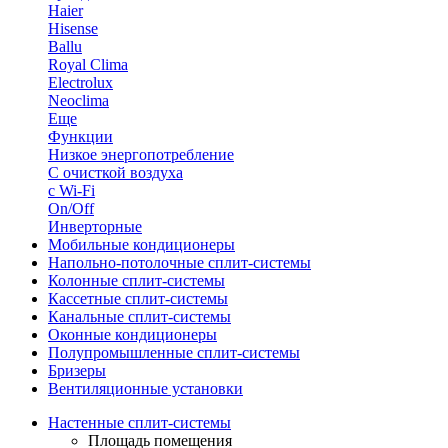
Haier
Hisense
Ballu
Royal Clima
Electrolux
Neoclima
Еще
Функции
Низкое энергопотребление
С очисткой воздуха
с Wi-Fi
On/Off
Инверторные
Мобильные кондиционеры
Напольно-потолоч​ные ​сплит-системы
Колонные ​​сплит-системы
Кассетные сплит-системы
Канальные сплит-системы
Оконные кондиционеры
Полупромышленные сплит-системы
Бризеры
Вентиляционные установки
Настенные сплит-системы
Площадь помещения