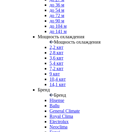
до 36 м
до 54 м
до 72 м
до 90 м
до 104 м
до 141 м
Мощность охлаждения
Мощность охлаждения
2,2 квт
2,8 квт
3,6 квт
5,4 квт
7,2 квт
9 квт
10,4 квт
14,1 квт
Бренд
Бренд
Hisense
Ballu
General Climate
Royal Clima
Electrolux
Neoclima