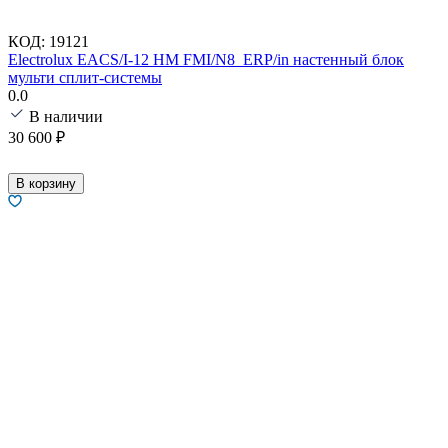
КОД:
19121
Electrolux EACS/I-12 HM FMI/N8_ERP/in настенный блок
мульти сплит-системы
0.0
В наличии
30 600
₽
В корзину