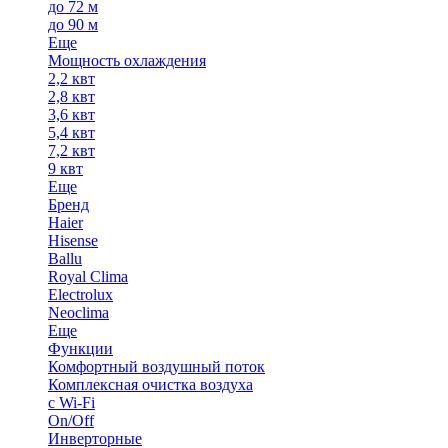
до 72 м
до 90 м
Еще
Мощность охлаждения
2,2 квт
2,8 квт
3,6 квт
5,4 квт
7,2 квт
9 квт
Еще
Бренд
Haier
Hisense
Ballu
Royal Clima
Electrolux
Neoclima
Еще
Функции
Комфортный воздушный поток
Комплексная очистка воздуха
с Wi-Fi
On/Off
Инверторные