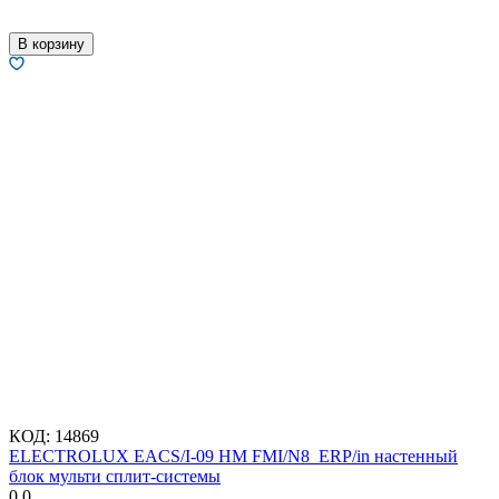
В корзину
КОД:
14869
ELECTROLUX EACS/I-09 HM FMI/N8_ERP/in настенный
блок мульти сплит-системы
0.0