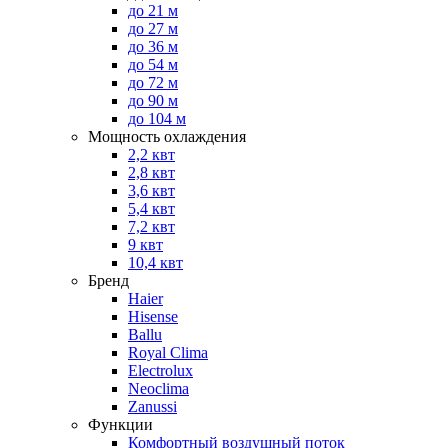
до 21 м
до 27 м
до 36 м
до 54 м
до 72 м
до 90 м
до 104 м
Мощность охлаждения
2,2 квт
2,8 квт
3,6 квт
5,4 квт
7,2 квт
9 квт
10,4 квт
Бренд
Haier
Hisense
Ballu
Royal Clima
Electrolux
Neoclima
Zanussi
Функции
Комфортный воздушный поток