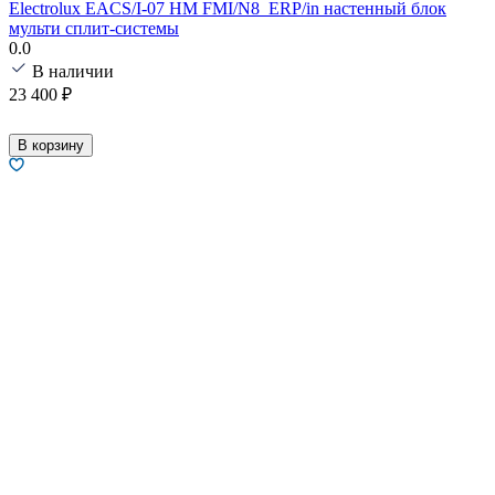
Electrolux EACS/I-07 HM FMI/N8_ERP/in настенный блок
мульти сплит-системы
0.0
В наличии
23 400
₽
В корзину