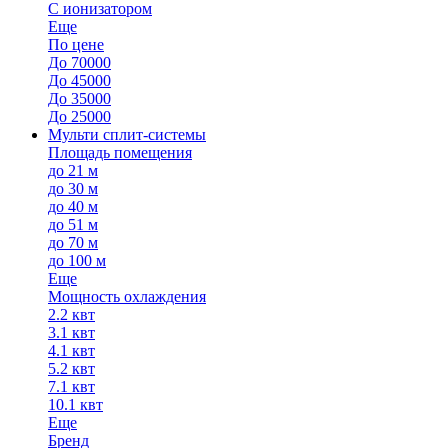
С ионизатором
Еще
По цене
До 70000
До 45000
До 35000
До 25000
Мульти сплит-системы
Площадь помещения
до 21 м
до 30 м
до 40 м
до 51 м
до 70 м
до 100 м
Еще
Мощность охлаждения
2.2 квт
3.1 квт
4.1 квт
5.2 квт
7.1 квт
10.1 квт
Еще
Бренд