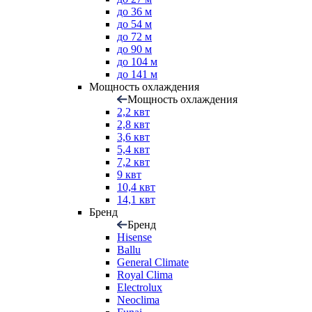
до 36 м
до 54 м
до 72 м
до 90 м
до 104 м
до 141 м
Мощность охлаждения
Мощность охлаждения
2,2 квт
2,8 квт
3,6 квт
5,4 квт
7,2 квт
9 квт
10,4 квт
14,1 квт
Бренд
Бренд
Hisense
Ballu
General Climate
Royal Clima
Electrolux
Neoclima