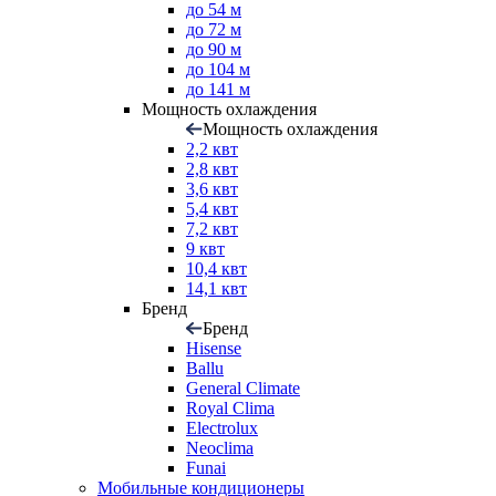
до 54 м
до 72 м
до 90 м
до 104 м
до 141 м
Мощность охлаждения
Мощность охлаждения
2,2 квт
2,8 квт
3,6 квт
5,4 квт
7,2 квт
9 квт
10,4 квт
14,1 квт
Бренд
Бренд
Hisense
Ballu
General Climate
Royal Clima
Electrolux
Neoclima
Funai
Мобильные кондиционеры