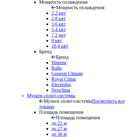
Мощность охлаждения
Мощность охлаждения
2,2 квт
2,8 квт
3,6 квт
5,4 квт
7,2 квт
9 квт
10,4 квт
Бренд
Бренд
Hisense
Ballu
General Climate
Royal Clima
Electrolux
Neoclima
Мульти сплит-системы
Мульти сплит-системы
Посмотреть все
товары
Площадь помещения
Площадь помещения
до 21 м
до 27 м
до 36 м