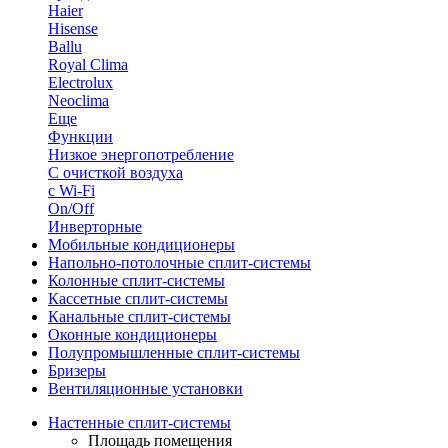
Haier
Hisense
Ballu
Royal Clima
Electrolux
Neoclima
Еще
Функции
Низкое энергопотребление
С очисткой воздуха
с Wi-Fi
On/Off
Инверторные
Мобильные кондиционеры
Напольно-потолоч​ные ​сплит-системы
Колонные ​​сплит-системы
Кассетные сплит-системы
Канальные сплит-системы
Оконные кондиционеры
Полупромышленные сплит-системы
Бризеры
Вентиляционные установки
Настенные сплит-системы
Площадь помещения