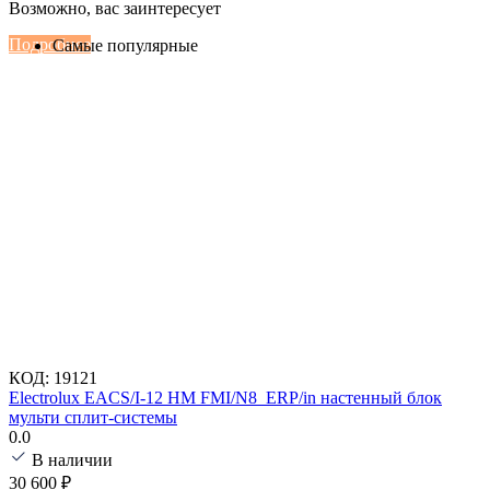
Настенные сплит-системы Haier
Возможно, вас заинтересует
Серии Сoral с функцией Inteligent Air Flow
Подробнее
Самые популярные
КОД:
19121
Electrolux EACS/I-12 HM FMI/N8_ERP/in настенный блок
мульти сплит-системы
0.0
В наличии
30 600
₽