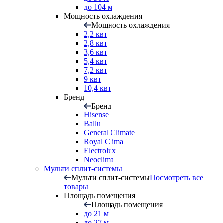
до 104 м
Мощность охлаждения
Мощность охлаждения
2,2 квт
2,8 квт
3,6 квт
5,4 квт
7,2 квт
9 квт
10,4 квт
Бренд
Бренд
Hisense
Ballu
General Climate
Royal Clima
Electrolux
Neoclima
Мульти сплит-системы
Мульти сплит-системы
Посмотреть все
товары
Площадь помещения
Площадь помещения
до 21 м
до 27 м