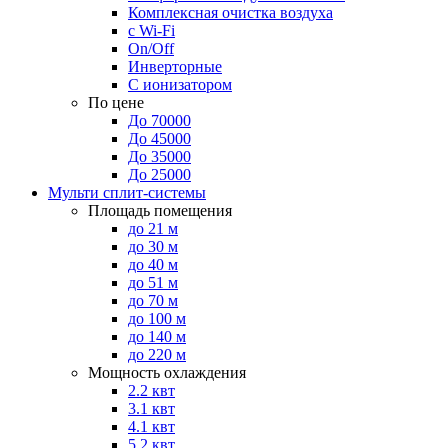
Комплексная очистка воздуха
с Wi-Fi
On/Off
Инверторные
С ионизатором
По цене
До 70000
До 45000
До 35000
До 25000
Мульти сплит-системы
Площадь помещения
до 21 м
до 30 м
до 40 м
до 51 м
до 70 м
до 100 м
до 140 м
до 220 м
Мощность охлаждения
2.2 квт
3.1 квт
4.1 квт
5.2 квт