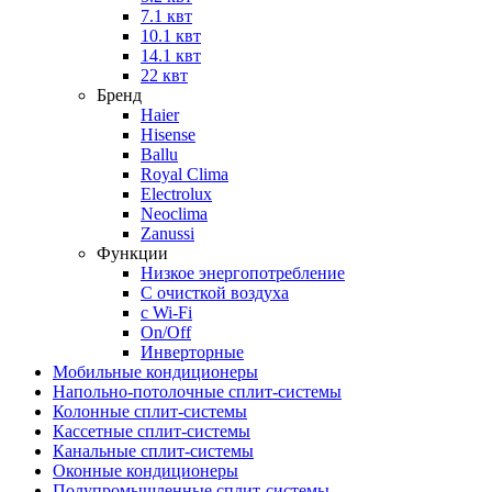
7.1 квт
10.1 квт
14.1 квт
22 квт
Бренд
Haier
Hisense
Ballu
Royal Clima
Electrolux
Neoclima
Zanussi
Функции
Низкое энергопотребление
С очисткой воздуха
с Wi-Fi
On/Off
Инверторные
Мобильные кондиционеры
Напольно-потолоч​ные ​сплит-системы
Колонные ​​сплит-системы
Кассетные сплит-системы
Канальные сплит-системы
Оконные кондиционеры
Полупромышленные сплит-системы