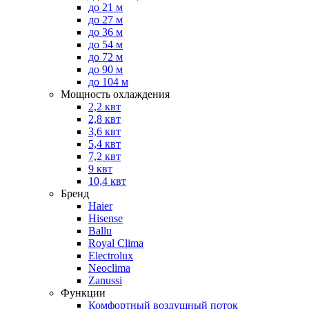
до 21 м
до 27 м
до 36 м
до 54 м
до 72 м
до 90 м
до 104 м
Мощность охлаждения
2,2 квт
2,8 квт
3,6 квт
5,4 квт
7,2 квт
9 квт
10,4 квт
Бренд
Haier
Hisense
Ballu
Royal Clima
Electrolux
Neoclima
Zanussi
Функции
Комфортный воздушный поток