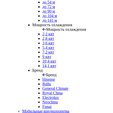
до 54 м
до 72 м
до 90 м
до 104 м
до 141 м
Мощность охлаждения
Мощность охлаждения
2,2 квт
2,8 квт
3,6 квт
5,4 квт
7,2 квт
9 квт
10,4 квт
14,1 квт
Бренд
Бренд
Hisense
Ballu
General Climate
Royal Clima
Electrolux
Neoclima
Funai
Мобильные кондиционеры