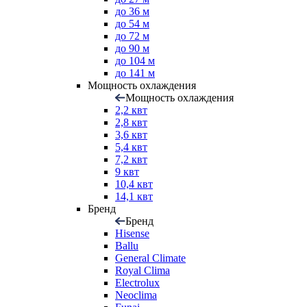
до 36 м
до 54 м
до 72 м
до 90 м
до 104 м
до 141 м
Мощность охлаждения
Мощность охлаждения
2,2 квт
2,8 квт
3,6 квт
5,4 квт
7,2 квт
9 квт
10,4 квт
14,1 квт
Бренд
Бренд
Hisense
Ballu
General Climate
Royal Clima
Electrolux
Neoclima