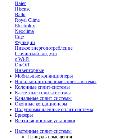
Haier
Hisense
Ballu
Royal Clima
Electrolux
Neoclima
Еще
Функции
Низкое энергопотребление
С очисткой воздуха
с Wi-Fi
On/Off
Инверторные
Мобильные кондиционеры
Напольно-потолоч​ные ​сплит-системы
Колонные ​​сплит-системы
Кассетные сплит-системы
Канальные сплит-системы
Оконные кондиционеры
Полупромышленные сплит-системы
Бризеры
Вентиляционные установки
Настенные сплит-системы
Площадь помещения