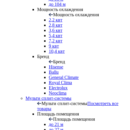
до 104 м
Мощность охлаждения
Мощность охлаждения
2,2 квт
2,8 квт
3,6 квт
5,4 квт
7,2 квт
9 квт
10,4 квт
Бренд
Бренд
Hisense
Ballu
General Climate
Royal Clima
Electrolux
Neoclima
Мульти сплит-системы
Мульти сплит-системы
Посмотреть все
товары
Площадь помещения
Площадь помещения
до 21 м
до 27 м