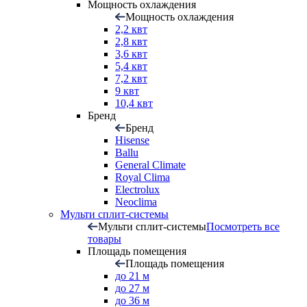
Мощность охлаждения
Мощность охлаждения
2,2 квт
2,8 квт
3,6 квт
5,4 квт
7,2 квт
9 квт
10,4 квт
Бренд
Бренд
Hisense
Ballu
General Climate
Royal Clima
Electrolux
Neoclima
Мульти сплит-системы
Мульти сплит-системы
Посмотреть все
товары
Площадь помещения
Площадь помещения
до 21 м
до 27 м
до 36 м