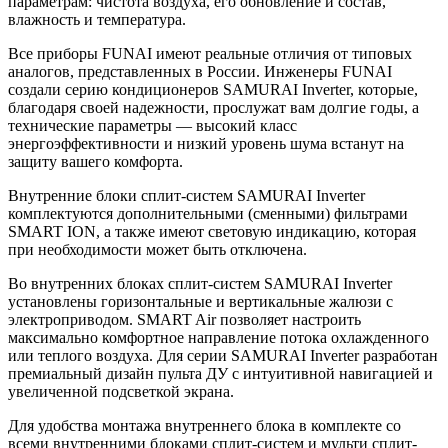
параметрам: чистота воздуха, его обновление и состав,
влажность и температура.
Все приборы FUNAI имеют реальные отличия от типовых
аналогов, представленных в России. Инженеры FUNAI
создали серию кондиционеров SAMURAI Inverter, которые,
благодаря своей надежности, прослужат вам долгие годы, а
технические параметры — высокий класс
энергоэффективности и низкий уровень шума встанут на
защиту вашего комфорта.
Внутренние блоки сплит-систем SAMURAI Inverter
комплектуются дополнительными (сменными) фильтрами
SMART ION, а также имеют световую индикацию, которая
при необходимости может быть отключена.
Во внутренних блоках сплит-систем SAMURAI Inverter
установлены горизонтальные и вертикальные жалюзи с
электроприводом. SMART Air позволяет настроить
максимально комфортное направление потока охлажденного
или теплого воздуха. Для серии SAMURAI Inverter разработан
премиальный дизайн пульта ДУ с интуитивной навигацией и
увеличенной подсветкой экрана.
Для удобства монтажа внутреннего блока в комплекте со
всеми внутренними блоками сплит-систем и мульти сплит-