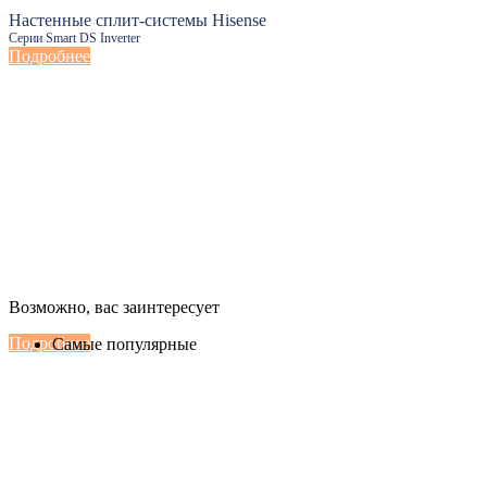
Настенные сплит-системы Hisense
Серии Smart DS Inverter
Подробнее
Настенные сплит-системы Haier
Возможно, вас заинтересует
Серии Сoral с функцией Inteligent Air Flow
Подробнее
Самые популярные