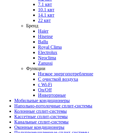
7.1 квт
10.1 квт
14.1 квт
22 квт
Бренд
Haier
Hisense
Ballu
Royal Clima
Electrolux
Neoclima
Zanussi
Функции
Низкое энергопотребление
С очисткой воздуха
с Wi-Fi
On/Off
Инверторные
Мобильные кондиционеры
Напольно-потолоч​ные ​сплит-системы
Колонные ​​сплит-системы
Кассетные сплит-системы
Канальные сплит-системы
Оконные кондиционеры
Полупромышленные сплит-системы