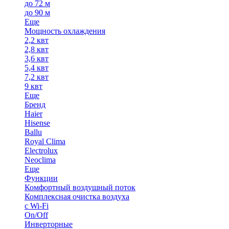
до 72 м
до 90 м
Еще
Мощность охлаждения
2,2 квт
2,8 квт
3,6 квт
5,4 квт
7,2 квт
9 квт
Еще
Бренд
Haier
Hisense
Ballu
Royal Clima
Electrolux
Neoclima
Еще
Функции
Комфортный воздушный поток
Комплексная очистка воздуха
с Wi-Fi
On/Off
Инверторные