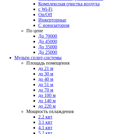
Комплексная очистка воздуха
с Wi-Fi
On/Off
Инверторные
С ионизатором
По цене
До 70000
До 45000
До 35000
До 25000
Мульти сплит-системы
Площадь помещения
до 21 м
до 30 м
до 40 м
до 51 м
до 70 м
до 100 м
до 140 м
до 220 м
Мощность охлаждения
2.2 квт
3.1 квт
4.1 квт
5.2 квт