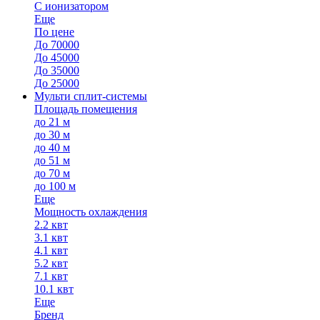
С ионизатором
Еще
По цене
До 70000
До 45000
До 35000
До 25000
Мульти сплит-системы
Площадь помещения
до 21 м
до 30 м
до 40 м
до 51 м
до 70 м
до 100 м
Еще
Мощность охлаждения
2.2 квт
3.1 квт
4.1 квт
5.2 квт
7.1 квт
10.1 квт
Еще
Бренд