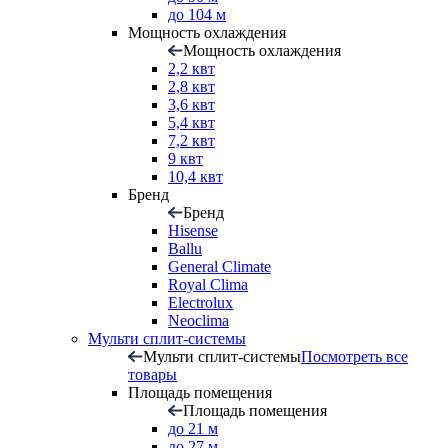
до 104 м
Мощность охлаждения
Мощность охлаждения
2,2 квт
2,8 квт
3,6 квт
5,4 квт
7,2 квт
9 квт
10,4 квт
Бренд
Бренд
Hisense
Ballu
General Climate
Royal Clima
Electrolux
Neoclima
Мульти сплит-системы
Мульти сплит-системы
Посмотреть все
товары
Площадь помещения
Площадь помещения
до 21 м
до 27 м