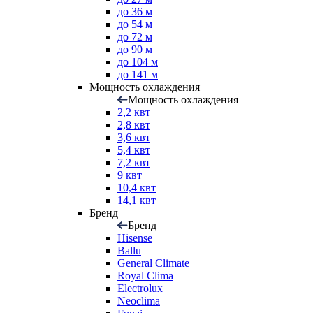
до 36 м
до 54 м
до 72 м
до 90 м
до 104 м
до 141 м
Мощность охлаждения
Мощность охлаждения
2,2 квт
2,8 квт
3,6 квт
5,4 квт
7,2 квт
9 квт
10,4 квт
14,1 квт
Бренд
Бренд
Hisense
Ballu
General Climate
Royal Clima
Electrolux
Neoclima