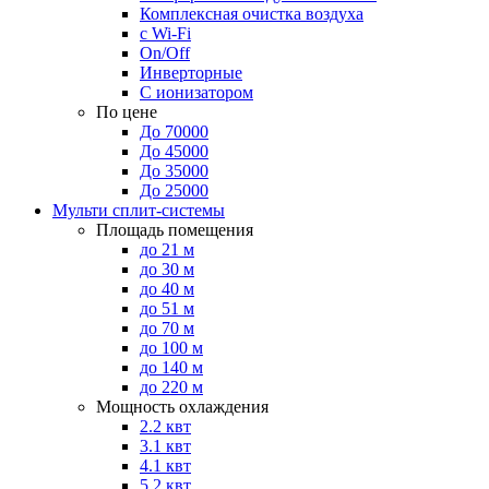
Комплексная очистка воздуха
с Wi-Fi
On/Off
Инверторные
С ионизатором
По цене
До 70000
До 45000
До 35000
До 25000
Мульти сплит-системы
Площадь помещения
до 21 м
до 30 м
до 40 м
до 51 м
до 70 м
до 100 м
до 140 м
до 220 м
Мощность охлаждения
2.2 квт
3.1 квт
4.1 квт
5.2 квт