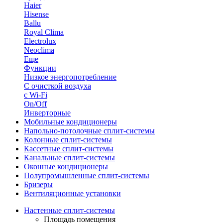
Haier
Hisense
Ballu
Royal Clima
Electrolux
Neoclima
Еще
Функции
Низкое энергопотребление
С очисткой воздуха
с Wi-Fi
On/Off
Инверторные
Мобильные кондиционеры
Напольно-потолоч​ные ​сплит-системы
Колонные ​​сплит-системы
Кассетные сплит-системы
Канальные сплит-системы
Оконные кондиционеры
Полупромышленные сплит-системы
Бризеры
Вентиляционные установки
Настенные сплит-системы
Площадь помещения