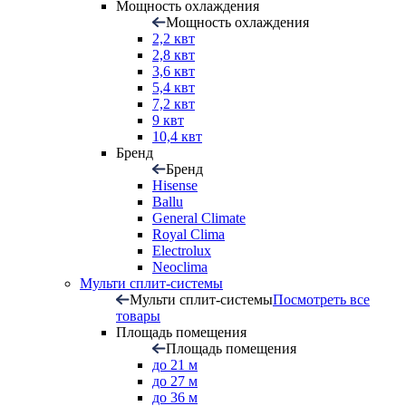
Мощность охлаждения
Мощность охлаждения
2,2 квт
2,8 квт
3,6 квт
5,4 квт
7,2 квт
9 квт
10,4 квт
Бренд
Бренд
Hisense
Ballu
General Climate
Royal Clima
Electrolux
Neoclima
Мульти сплит-системы
Мульти сплит-системы
Посмотреть все
товары
Площадь помещения
Площадь помещения
до 21 м
до 27 м
до 36 м