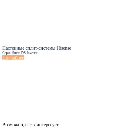
Настенные сплит-системы Hisense
Серии Smart DS Inverter
Подробнее
Настенные сплит-системы Haier
Возможно, вас заинтересует
Серии Сoral с функцией Inteligent Air Flow