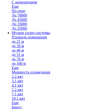
С ионизатором
Еще
По цене
До 70000
До 45000
До 35000
До 25000
Мульти сплит-системы
Площадь помещения
до 21 м
до 30 м
до 40 м
до 51 м
до 70 м
до 100 м
Еще
Мощность охлаждения
2.2 квт
3.1 квт
4.1 квт
5.2 квт
7.1 квт
10.1 квт
Еще
Бренд