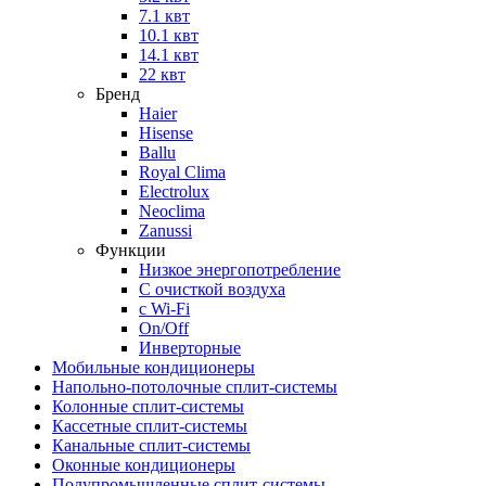
7.1 квт
10.1 квт
14.1 квт
22 квт
Бренд
Haier
Hisense
Ballu
Royal Clima
Electrolux
Neoclima
Zanussi
Функции
Низкое энергопотребление
С очисткой воздуха
с Wi-Fi
On/Off
Инверторные
Мобильные кондиционеры
Напольно-потолоч​ные ​сплит-системы
Колонные ​​сплит-системы
Кассетные сплит-системы
Канальные сплит-системы
Оконные кондиционеры
Полупромышленные сплит-системы