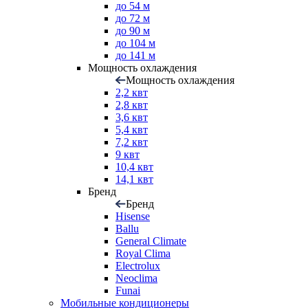
до 54 м
до 72 м
до 90 м
до 104 м
до 141 м
Мощность охлаждения
Мощность охлаждения
2,2 квт
2,8 квт
3,6 квт
5,4 квт
7,2 квт
9 квт
10,4 квт
14,1 квт
Бренд
Бренд
Hisense
Ballu
General Climate
Royal Clima
Electrolux
Neoclima
Funai
Мобильные кондиционеры