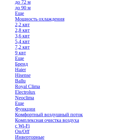
до 72 м
до 90 м
Еще
Мощность охлаждения
2,2 квт
2,8 квт
3,6 квт
5,4 квт
7,2 квт
9 квт
Еще
Бренд
Haier
Hisense
Ballu
Royal Clima
Electrolux
Neoclima
Еще
Функции
Комфортный воздушный поток
Комплексная очистка воздуха
с Wi-Fi
On/Off
Инверторные