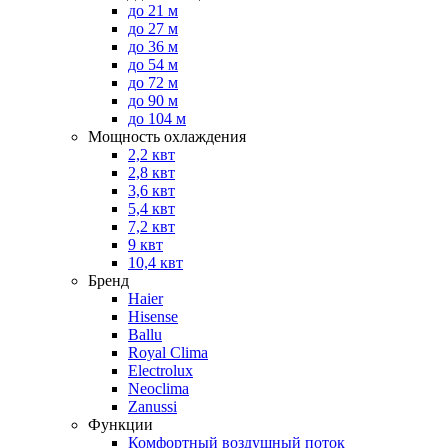
до 21 м
до 27 м
до 36 м
до 54 м
до 72 м
до 90 м
до 104 м
Мощность охлаждения
2,2 квт
2,8 квт
3,6 квт
5,4 квт
7,2 квт
9 квт
10,4 квт
Бренд
Haier
Hisense
Ballu
Royal Clima
Electrolux
Neoclima
Zanussi
Функции
Комфортный воздушный поток