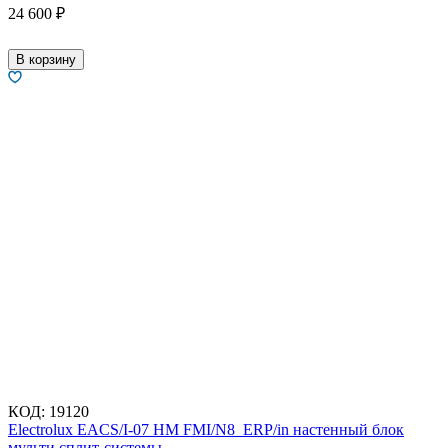
24 600
₽
В корзину
КОД:
19120
Electrolux EACS/I-07 HM FMI/N8_ERP/in настенный блок
мульти сплит-системы