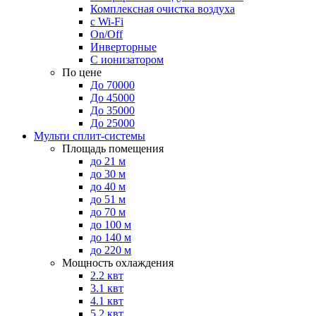
Комплексная очистка воздуха
с Wi-Fi
On/Off
Инверторные
С ионизатором
По цене
До 70000
До 45000
До 35000
До 25000
Мульти сплит-системы
Площадь помещения
до 21 м
до 30 м
до 40 м
до 51 м
до 70 м
до 100 м
до 140 м
до 220 м
Мощность охлаждения
2.2 квт
3.1 квт
4.1 квт
5.2 квт