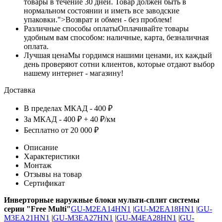
товары в течение 30 дней. Товар должен быть в
нормальном состоянии и иметь все заводские
упаковки.">Возврат и обмен - без проблем!
Различные способы оплаты
Оплачивайте товары
удобным вам способом: наличные, карта, безналичная
оплата.
Лучшая цена
Мы гордимся нашими ценами, их каждый
день проверяют сотни клиентов, которые отдают выбор
нашему интернет - магазину!
Доставка
В пределах МКАД - 400 ₽
За МКАД - 400 ₽ + 40 ₽/км
Бесплатно от 20 000 ₽
Описание
Характеристики
Монтаж
Отзывы на товар
Сертификат
Инверторные наружные блоки мульти-сплит системы
серии "Free Multi"
GU-M2EA14HN1
|
GU-M2EA18HN1
|
GU-
M3EA21HN1
|
GU-M3EA27HN1
|
GU-M4EA28HN1
|
GU-