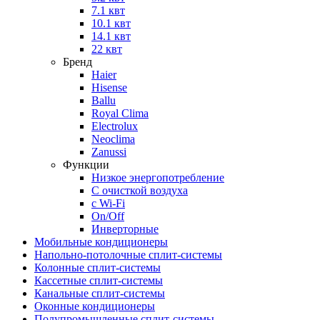
7.1 квт
10.1 квт
14.1 квт
22 квт
Бренд
Haier
Hisense
Ballu
Royal Clima
Electrolux
Neoclima
Zanussi
Функции
Низкое энергопотребление
С очисткой воздуха
с Wi-Fi
On/Off
Инверторные
Мобильные кондиционеры
Напольно-потолоч​ные ​сплит-системы
Колонные ​​сплит-системы
Кассетные сплит-системы
Канальные сплит-системы
Оконные кондиционеры
Полупромышленные сплит-системы