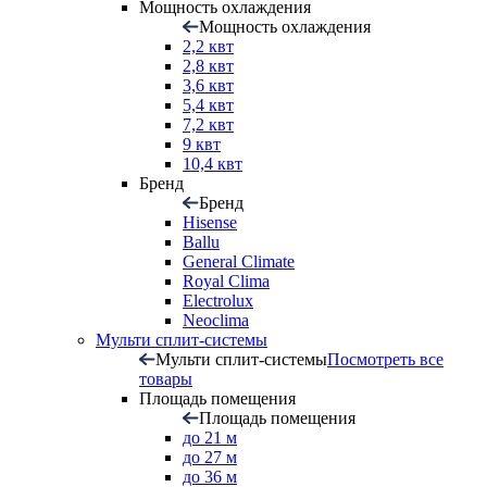
Мощность охлаждения
Мощность охлаждения
2,2 квт
2,8 квт
3,6 квт
5,4 квт
7,2 квт
9 квт
10,4 квт
Бренд
Бренд
Hisense
Ballu
General Climate
Royal Clima
Electrolux
Neoclima
Мульти сплит-системы
Мульти сплит-системы
Посмотреть все
товары
Площадь помещения
Площадь помещения
до 21 м
до 27 м
до 36 м