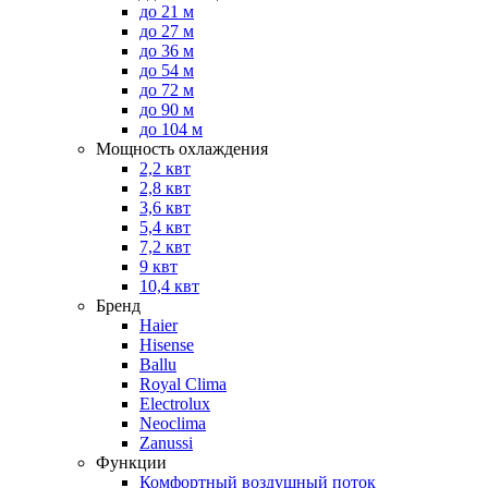
до 21 м
до 27 м
до 36 м
до 54 м
до 72 м
до 90 м
до 104 м
Мощность охлаждения
2,2 квт
2,8 квт
3,6 квт
5,4 квт
7,2 квт
9 квт
10,4 квт
Бренд
Haier
Hisense
Ballu
Royal Clima
Electrolux
Neoclima
Zanussi
Функции
Комфортный воздушный поток