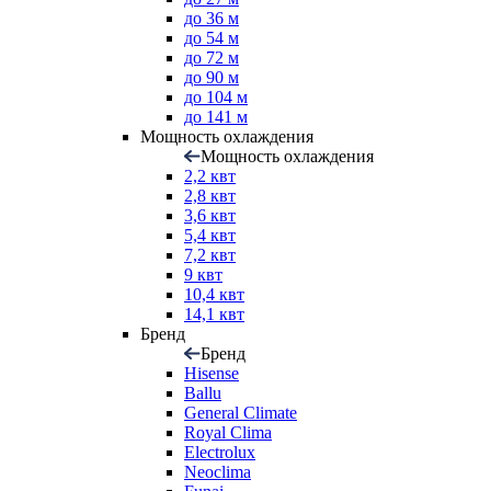
до 36 м
до 54 м
до 72 м
до 90 м
до 104 м
до 141 м
Мощность охлаждения
Мощность охлаждения
2,2 квт
2,8 квт
3,6 квт
5,4 квт
7,2 квт
9 квт
10,4 квт
14,1 квт
Бренд
Бренд
Hisense
Ballu
General Climate
Royal Clima
Electrolux
Neoclima