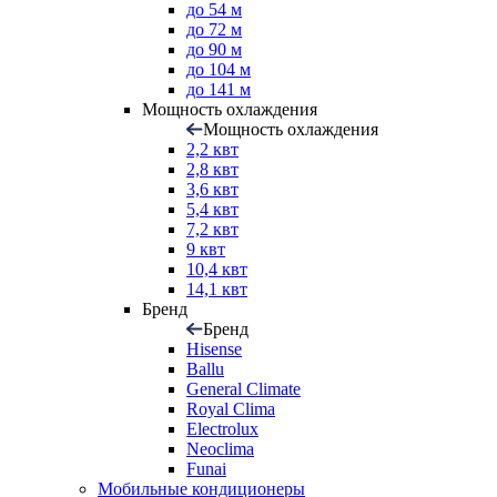
до 54 м
до 72 м
до 90 м
до 104 м
до 141 м
Мощность охлаждения
Мощность охлаждения
2,2 квт
2,8 квт
3,6 квт
5,4 квт
7,2 квт
9 квт
10,4 квт
14,1 квт
Бренд
Бренд
Hisense
Ballu
General Climate
Royal Clima
Electrolux
Neoclima
Funai
Мобильные кондиционеры