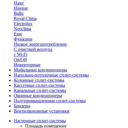
Haier
Hisense
Ballu
Royal Clima
Electrolux
Neoclima
Еще
Функции
Низкое энергопотребление
С очисткой воздуха
с Wi-Fi
On/Off
Инверторные
Мобильные кондиционеры
Напольно-потолоч​ные ​сплит-системы
Колонные ​​сплит-системы
Кассетные сплит-системы
Канальные сплит-системы
Оконные кондиционеры
Полупромышленные сплит-системы
Бризеры
Вентиляционные установки
Настенные сплит-системы
Площадь помещения