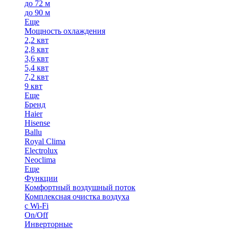
до 72 м
до 90 м
Еще
Мощность охлаждения
2,2 квт
2,8 квт
3,6 квт
5,4 квт
7,2 квт
9 квт
Еще
Бренд
Haier
Hisense
Ballu
Royal Clima
Electrolux
Neoclima
Еще
Функции
Комфортный воздушный поток
Комплексная очистка воздуха
с Wi-Fi
On/Off
Инверторные