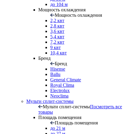
до 104 м
Мощность охлаждения
Мощность охлаждения
2,2 квт
2,8 квт
3,6 квт
5,4 квт
7,2 квт
9 квт
10,4 квт
Бренд
Бренд
Hisense
Ballu
General Climate
Royal Clima
Electrolux
Neoclima
Мульти сплит-системы
Мульти сплит-системы
Посмотреть все
товары
Площадь помещения
Площадь помещения
до 21 м
до 27 м