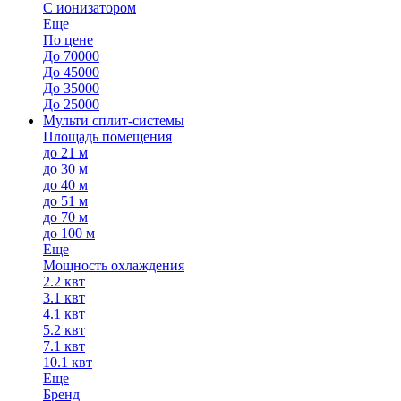
С ионизатором
Еще
По цене
До 70000
До 45000
До 35000
До 25000
Мульти сплит-системы
Площадь помещения
до 21 м
до 30 м
до 40 м
до 51 м
до 70 м
до 100 м
Еще
Мощность охлаждения
2.2 квт
3.1 квт
4.1 квт
5.2 квт
7.1 квт
10.1 квт
Еще
Бренд