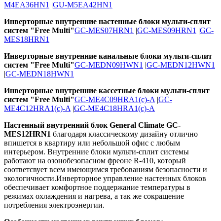
M4EA36HN1
|
GU-M5EA42HN1
Инверторные внутренние настенные блоки мульти-сплит
систем "Free Multi"
GC-MES07HRN1
|
GC-MES09HRN1
|
GC-
MES18HRN1
Инверторные внутренние канальные блоки мульти-сплит
систем "Free Multi"
GC-MEDN09HWN1
|
GC-MEDN12HWN1
|
GC-MEDN18HWN1
Инверторные внутренние кассетные блоки мульти-сплит
систем "Free Multi"
GC-ME4С09HRA1(с)-A
|
GC-
ME4С12HRA1(с)-A
|
GC-ME4С18HRA1(с)-A
Настенный внутренний блок General Climate GC-
MES12HRN1
благодаря классическому дизайну отлично
впишется в квартиру или небольшой офис с любым
интерьером. Внутренние блоки мульти-сплит системы
работают на озонобезопасном фреоне R-410, который
соответсвует всем имеющимся требованиям безопасности и
экологичности.Инверторное управление настенных блоков
обеспечивает комфортное поддержание температуры в
режимах охлаждения и нагрева, а так же сокращение
потребления электроэнергии.