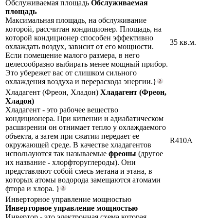
Обслуживаемая площадь
Обслуживаемая
площадь
Максимальная площадь, на обслуживание
которой, рассчитан кондиционер. Площадь, на
которой кондиционер способен эффективно
35 кв.м.
охлаждать воздух, зависит от его мощности.
Если помещение малого размера, в него
целесообразно выбирать менее мощный прибор.
Это убережет вас от слишком сильного
охлаждения воздуха и перерасхода энергии.}
Хладагент (Фреон, Хладон)
Хладагент (Фреон,
Хладон)
Хладагент - это рабочее вещество
кондиционера. При кипении и адиабатическом
расширении он отнимает тепло у охлаждаемого
объекта, а затем при сжатии передает ее
R410A
окружающей среде. В качестве хладагентов
используются так называемые
фреоны
(другое
их название - хлорфторуглероды). Они
представляют собой смесь метана и этана, в
которых атомы водорода замещаются атомами
фтора и хлора. }
Инверторное управление мощностью
Инверторное управление мощностью
Инвертор - это электронная схема которая