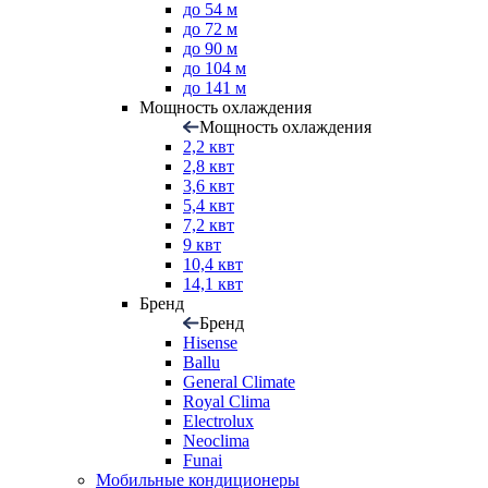
до 54 м
до 72 м
до 90 м
до 104 м
до 141 м
Мощность охлаждения
Мощность охлаждения
2,2 квт
2,8 квт
3,6 квт
5,4 квт
7,2 квт
9 квт
10,4 квт
14,1 квт
Бренд
Бренд
Hisense
Ballu
General Climate
Royal Clima
Electrolux
Neoclima
Funai
Мобильные кондиционеры