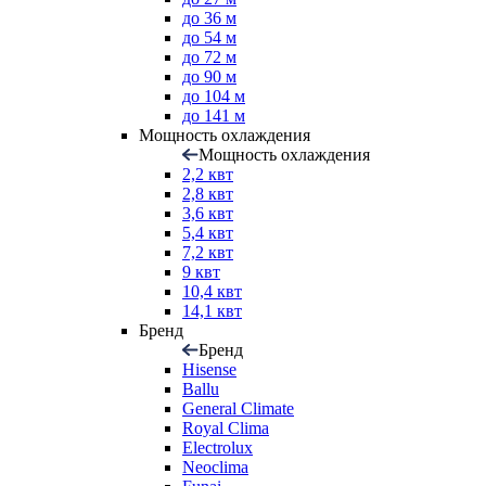
до 36 м
до 54 м
до 72 м
до 90 м
до 104 м
до 141 м
Мощность охлаждения
Мощность охлаждения
2,2 квт
2,8 квт
3,6 квт
5,4 квт
7,2 квт
9 квт
10,4 квт
14,1 квт
Бренд
Бренд
Hisense
Ballu
General Climate
Royal Clima
Electrolux
Neoclima