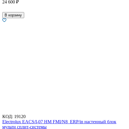
24 600
₽
В корзину
КОД:
19120
Electrolux EACS/I-07 HM FMI/N8_ERP/in настенный блок
мульти сплит-системы