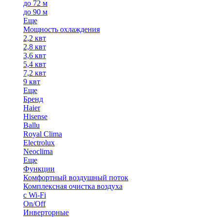
до 72 м
до 90 м
Еще
Мощность охлаждения
2,2 квт
2,8 квт
3,6 квт
5,4 квт
7,2 квт
9 квт
Еще
Бренд
Haier
Hisense
Ballu
Royal Clima
Electrolux
Neoclima
Еще
Функции
Комфортный воздушный поток
Комплексная очистка воздуха
с Wi-Fi
On/Off
Инверторные