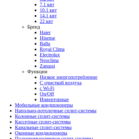
7.1 квт
10.1 квт
14.1 квт
22 квт
Бренд
Haier
Hisense
Ballu
Royal Clima
Electrolux
Neoclima
Zanussi
Функции
Низкое энергопотребление
С очисткой воздуха
с Wi-Fi
On/Off
Инверторные
Мобильные кондиционеры
Напольно-потолоч​ные ​сплит-системы
Колонные ​​сплит-системы
Кассетные сплит-системы
Канальные сплит-системы
Оконные кондиционеры
Полупромышленные сплит-системы