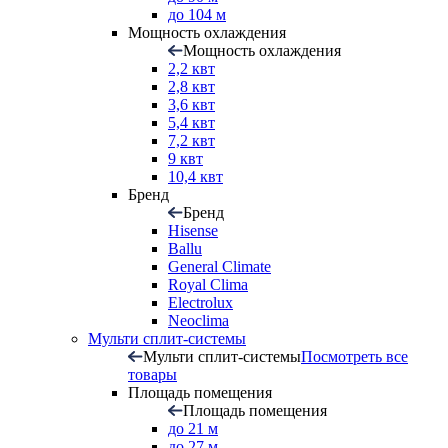
до 104 м
Мощность охлаждения
Мощность охлаждения
2,2 квт
2,8 квт
3,6 квт
5,4 квт
7,2 квт
9 квт
10,4 квт
Бренд
Бренд
Hisense
Ballu
General Climate
Royal Clima
Electrolux
Neoclima
Мульти сплит-системы
Мульти сплит-системы
Посмотреть все
товары
Площадь помещения
Площадь помещения
до 21 м
до 27 м