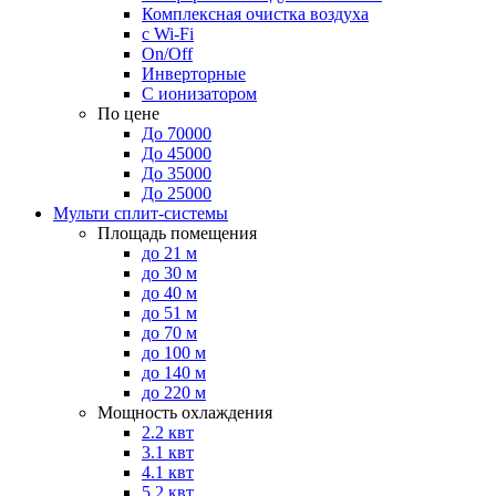
Комплексная очистка воздуха
с Wi-Fi
On/Off
Инверторные
С ионизатором
По цене
До 70000
До 45000
До 35000
До 25000
Мульти сплит-системы
Площадь помещения
до 21 м
до 30 м
до 40 м
до 51 м
до 70 м
до 100 м
до 140 м
до 220 м
Мощность охлаждения
2.2 квт
3.1 квт
4.1 квт
5.2 квт