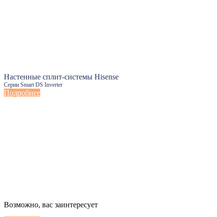
Настенные сплит-системы Hisense
Серии Smart DS Inverter
Подробнее
Настенные сплит-системы Haier
Возможно, вас заинтересует
Серии Сoral с функцией Inteligent Air Flow