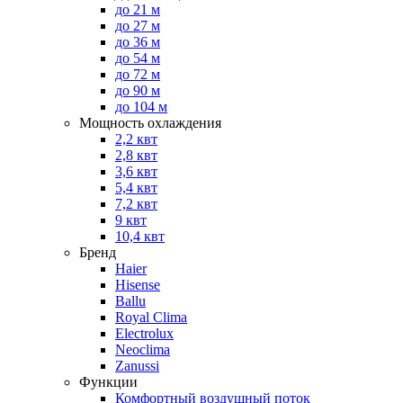
до 21 м
до 27 м
до 36 м
до 54 м
до 72 м
до 90 м
до 104 м
Мощность охлаждения
2,2 квт
2,8 квт
3,6 квт
5,4 квт
7,2 квт
9 квт
10,4 квт
Бренд
Haier
Hisense
Ballu
Royal Clima
Electrolux
Neoclima
Zanussi
Функции
Комфортный воздушный поток