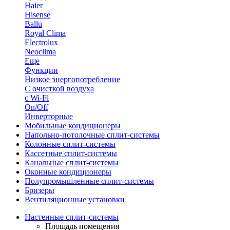
Haier
Hisense
Ballu
Royal Clima
Electrolux
Neoclima
Еще
Функции
Низкое энергопотребление
С очисткой воздуха
с Wi-Fi
On/Off
Инверторные
Мобильные кондиционеры
Напольно-потолоч​ные ​сплит-системы
Колонные ​​сплит-системы
Кассетные сплит-системы
Канальные сплит-системы
Оконные кондиционеры
Полупромышленные сплит-системы
Бризеры
Вентиляционные установки
Настенные сплит-системы
Площадь помещения