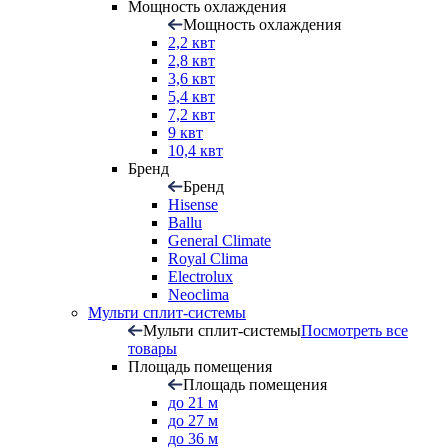
Мощность охлаждения
Мощность охлаждения
2,2 квт
2,8 квт
3,6 квт
5,4 квт
7,2 квт
9 квт
10,4 квт
Бренд
Бренд
Hisense
Ballu
General Climate
Royal Clima
Electrolux
Neoclima
Мульти сплит-системы
Мульти сплит-системы
Посмотреть все
товары
Площадь помещения
Площадь помещения
до 21 м
до 27 м
до 36 м