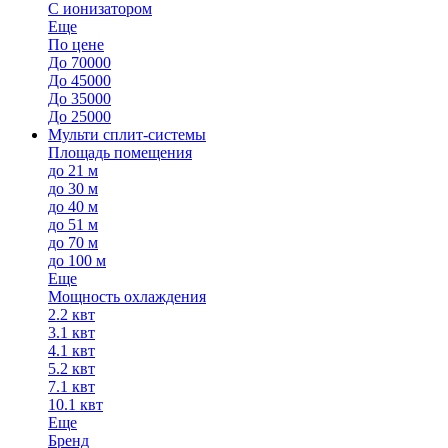
С ионизатором
Еще
По цене
До 70000
До 45000
До 35000
До 25000
Мульти сплит-системы
Площадь помещения
до 21 м
до 30 м
до 40 м
до 51 м
до 70 м
до 100 м
Еще
Мощность охлаждения
2.2 квт
3.1 квт
4.1 квт
5.2 квт
7.1 квт
10.1 квт
Еще
Бренд