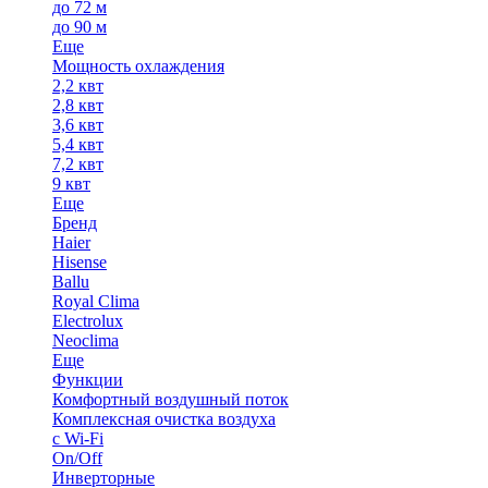
до 72 м
до 90 м
Еще
Мощность охлаждения
2,2 квт
2,8 квт
3,6 квт
5,4 квт
7,2 квт
9 квт
Еще
Бренд
Haier
Hisense
Ballu
Royal Clima
Electrolux
Neoclima
Еще
Функции
Комфортный воздушный поток
Комплексная очистка воздуха
с Wi-Fi
On/Off
Инверторные