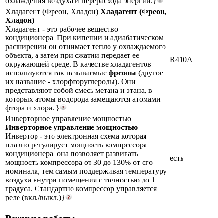
охлаждения воздуха и перерасхода энергии.}
Хладагент (Фреон, Хладон)
Хладагент (Фреон,
Хладон)
Хладагент - это рабочее вещество
кондиционера. При кипении и адиабатическом
расширении он отнимает тепло у охлаждаемого
объекта, а затем при сжатии передает ее
R410A
окружающей среде. В качестве хладагентов
используются так называемые
фреоны
(другое
их название - хлорфторуглероды). Они
представляют собой смесь метана и этана, в
которых атомы водорода замещаются атомами
фтора и хлора. }
Инверторное управление мощностью
Инверторное управление мощностью
Инвертор - это электронная схема которая
плавно регулирует мощность компрессора
кондиционера, она позволяет развивать
есть
мощность компрессора от 30 до 130% от его
номинала, тем самым поддерживая температуру
воздуха внутри помещения с точностью до 1
градуса. Стандартно компрессор управляется
реле (вкл./выкл.)}