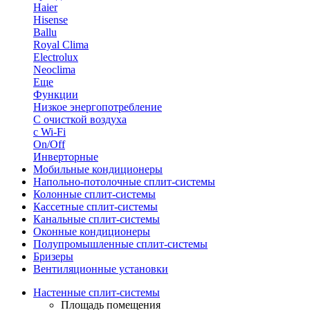
Haier
Hisense
Ballu
Royal Clima
Electrolux
Neoclima
Еще
Функции
Низкое энергопотребление
С очисткой воздуха
с Wi-Fi
On/Off
Инверторные
Мобильные кондиционеры
Напольно-потолоч​ные ​сплит-системы
Колонные ​​сплит-системы
Кассетные сплит-системы
Канальные сплит-системы
Оконные кондиционеры
Полупромышленные сплит-системы
Бризеры
Вентиляционные установки
Настенные сплит-системы
Площадь помещения