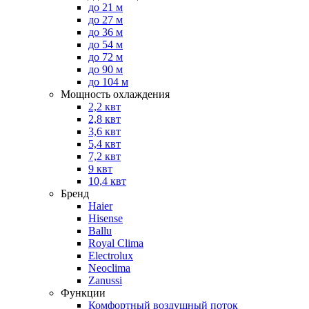
до 21 м
до 27 м
до 36 м
до 54 м
до 72 м
до 90 м
до 104 м
Мощность охлаждения
2,2 квт
2,8 квт
3,6 квт
5,4 квт
7,2 квт
9 квт
10,4 квт
Бренд
Haier
Hisense
Ballu
Royal Clima
Electrolux
Neoclima
Zanussi
Функции
Комфортный воздушный поток