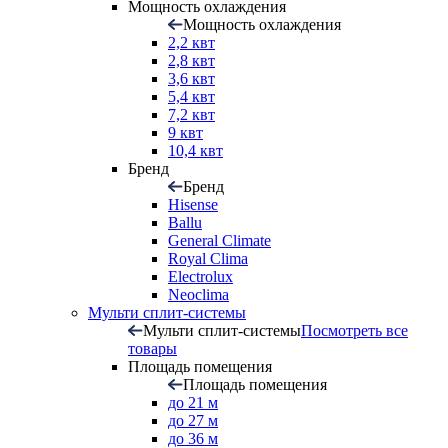
Мощность охлаждения
Мощность охлаждения
2,2 квт
2,8 квт
3,6 квт
5,4 квт
7,2 квт
9 квт
10,4 квт
Бренд
Бренд
Hisense
Ballu
General Climate
Royal Clima
Electrolux
Neoclima
Мульти сплит-системы
Мульти сплит-системы
Посмотреть все
товары
Площадь помещения
Площадь помещения
до 21 м
до 27 м
до 36 м