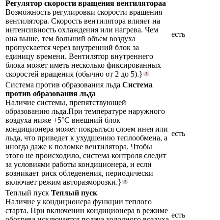
Регулятор скорости вращения вентилятораа
Возможность регулировки скорости вращения
вентилятора. Скорость вентилятора влияет на
интенсивность охлаждения или нагрева. Чем
есть
она выше, тем больший объем воздуха
пропускается через внутренний блок за
единицу времени. Вентилятор внутреннего
блока может иметь несколько фиксированных
скоростей вращения (обычно от 2 до 5).}
Система против образования льда
Система
против образования льда
Наличие системы, препятствующей
образованию льда.При температуре наружного
воздуха ниже +5°С внешний блок
кондиционера может покрыться слоем инея или
есть
льда, что приведет к ухудшению теплообмена, а
иногда даже к поломке вентилятора. Чтобы
этого не происходило, система контроля следит
за условиями работы кондиционера, и если
возникает риск обледенения, периодически
включает режим авторазморозки.}
Теплый пуск
Теплый пуск
Наличие у кондиционера функции теплого
старта. При включении кондиционера в режиме
есть
обогрева исключается подача холодного воздуха