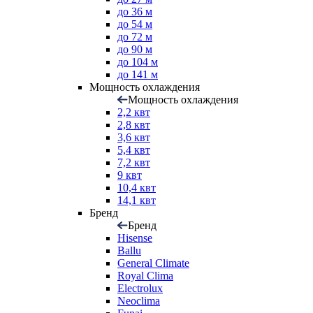
до 36 м
до 54 м
до 72 м
до 90 м
до 104 м
до 141 м
Мощность охлаждения
Мощность охлаждения
2,2 квт
2,8 квт
3,6 квт
5,4 квт
7,2 квт
9 квт
10,4 квт
14,1 квт
Бренд
Бренд
Hisense
Ballu
General Climate
Royal Clima
Electrolux
Neoclima