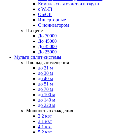
Комплексная очистка воздуха
с Wi-Fi
On/Off
Инверторные
С ионизатором
По цене
До 70000
До 45000
До 35000
До 25000
Мульти сплит-системы
Площадь помещения
до 21 м
до 30 м
до 40 м
до 51 м
до 70 м
до 100 м
до 140 м
до 220 м
Мощность охлаждения
2.2 квт
3.1 квт
4.1 квт
5.2 квт