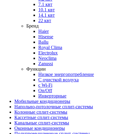
7.1 квт
10.1 квт
14.1 квт
22 квт
Бренд
Haier
Hisense
Ballu
Royal Clima
Electrolux
Neoclima
Zanussi
Функции
Низкое энергопотребление
С очисткой воздуха
с Wi-Fi
On/Off
Инверторные
Мобильные кондиционеры
Напольно-потолоч​ные ​сплит-системы
Колонные ​​сплит-системы
Кассетные сплит-системы
Канальные сплит-системы
Оконные кондиционеры
Полупромышленные сплит-системы