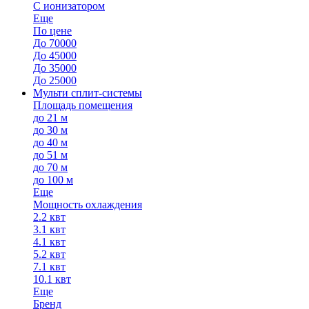
С ионизатором
Еще
По цене
До 70000
До 45000
До 35000
До 25000
Мульти сплит-системы
Площадь помещения
до 21 м
до 30 м
до 40 м
до 51 м
до 70 м
до 100 м
Еще
Мощность охлаждения
2.2 квт
3.1 квт
4.1 квт
5.2 квт
7.1 квт
10.1 квт
Еще
Бренд