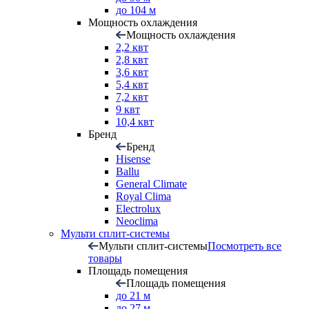
до 104 м
Мощность охлаждения
Мощность охлаждения
2,2 квт
2,8 квт
3,6 квт
5,4 квт
7,2 квт
9 квт
10,4 квт
Бренд
Бренд
Hisense
Ballu
General Climate
Royal Clima
Electrolux
Neoclima
Мульти сплит-системы
Мульти сплит-системы
Посмотреть все
товары
Площадь помещения
Площадь помещения
до 21 м
до 27 м