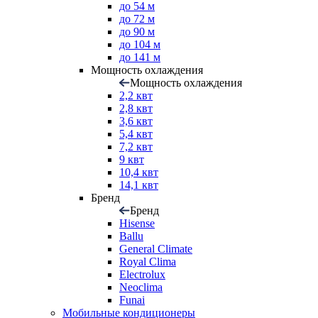
до 54 м
до 72 м
до 90 м
до 104 м
до 141 м
Мощность охлаждения
Мощность охлаждения
2,2 квт
2,8 квт
3,6 квт
5,4 квт
7,2 квт
9 квт
10,4 квт
14,1 квт
Бренд
Бренд
Hisense
Ballu
General Climate
Royal Clima
Electrolux
Neoclima
Funai
Мобильные кондиционеры