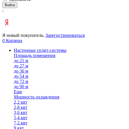
Войти
:
Я новый покупатель.
Зарегистрироваться
0
Корзина
Настенные сплит-системы
Площадь помещения
до 21 м
до 27 м
до 36 м
до 54 м
до 72 м
до 90 м
Еще
Мощность охлаждения
2,2 квт
2,8 квт
3,6 квт
5,4 квт
7,2 квт
9 квт