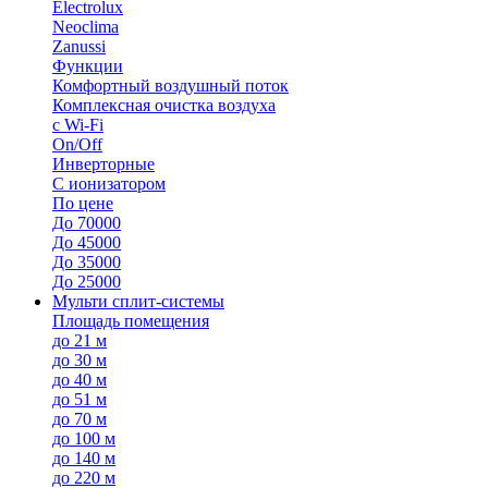
Electrolux
Neoclima
Zanussi
Функции
Комфортный воздушный поток
Комплексная очистка воздуха
с Wi-Fi
On/Off
Инверторные
С ионизатором
По цене
До 70000
До 45000
До 35000
До 25000
Мульти сплит-системы
Площадь помещения
до 21 м
до 30 м
до 40 м
до 51 м
до 70 м
до 100 м
до 140 м
до 220 м