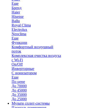
Еще
Бренд
Haier
Hisense
Ballu
Royal Clima
Electrolux
Neoclima
Еще
Функции
Комфортный воздушный
поток
Комплексная очистка воздуха
с Wi-Fi
On/Off
Инверторные
С ионизатором
Еще
По цене
До 70000
До 45000
До 35000
До 25000
Мульти сплит-системы
Площадь помещения