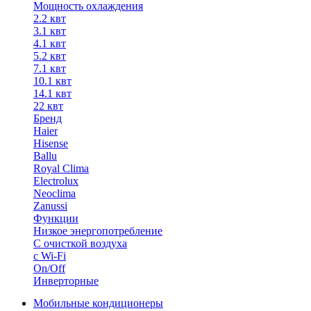
Мощность охлаждения
2.2 квт
3.1 квт
4.1 квт
5.2 квт
7.1 квт
10.1 квт
14.1 квт
22 квт
Бренд
Haier
Hisense
Ballu
Royal Clima
Electrolux
Neoclima
Zanussi
Функции
Низкое энергопотребление
С очисткой воздуха
с Wi-Fi
On/Off
Инверторные
Мобильные кондиционеры