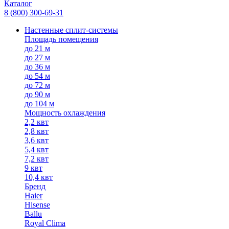
Каталог
8 (800) 300-69-31
Настенные сплит-системы
Площадь помещения
до 21 м
до 27 м
до 36 м
до 54 м
до 72 м
до 90 м
до 104 м
Мощность охлаждения
2,2 квт
2,8 квт
3,6 квт
5,4 квт
7,2 квт
9 квт
10,4 квт
Бренд
Haier
Hisense
Ballu
Royal Clima