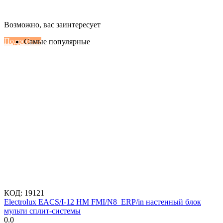
Настенные сплит-системы Haier
Возможно, вас заинтересует
Серии Сoral с функцией Inteligent Air Flow
Подробнее
Самые популярные
КОД:
19121
Electrolux EACS/I-12 HM FMI/N8_ERP/in настенный блок
мульти сплит-системы
0.0