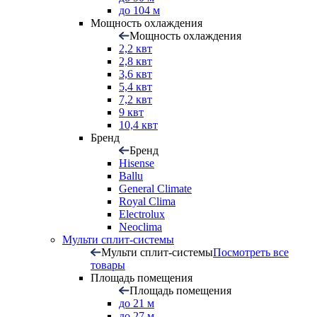
до 104 м
Мощность охлаждения
Мощность охлаждения
2,2 квт
2,8 квт
3,6 квт
5,4 квт
7,2 квт
9 квт
10,4 квт
Бренд
Бренд
Hisense
Ballu
General Climate
Royal Clima
Electrolux
Neoclima
Мульти сплит-системы
Мульти сплит-системы
Посмотреть все
товары
Площадь помещения
Площадь помещения
до 21 м
до 27 м