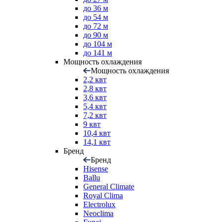
до 36 м
до 54 м
до 72 м
до 90 м
до 104 м
до 141 м
Мощность охлаждения
Мощность охлаждения
2,2 квт
2,8 квт
3,6 квт
5,4 квт
7,2 квт
9 квт
10,4 квт
14,1 квт
Бренд
Бренд
Hisense
Ballu
General Climate
Royal Clima
Electrolux
Neoclima