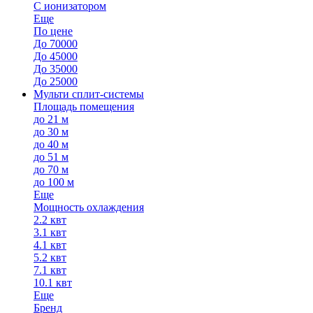
С ионизатором
Еще
По цене
До 70000
До 45000
До 35000
До 25000
Мульти сплит-системы
Площадь помещения
до 21 м
до 30 м
до 40 м
до 51 м
до 70 м
до 100 м
Еще
Мощность охлаждения
2.2 квт
3.1 квт
4.1 квт
5.2 квт
7.1 квт
10.1 квт
Еще
Бренд