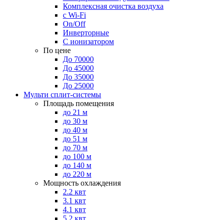
Комплексная очистка воздуха
с Wi-Fi
On/Off
Инверторные
С ионизатором
По цене
До 70000
До 45000
До 35000
До 25000
Мульти сплит-системы
Площадь помещения
до 21 м
до 30 м
до 40 м
до 51 м
до 70 м
до 100 м
до 140 м
до 220 м
Мощность охлаждения
2.2 квт
3.1 квт
4.1 квт
5.2 квт