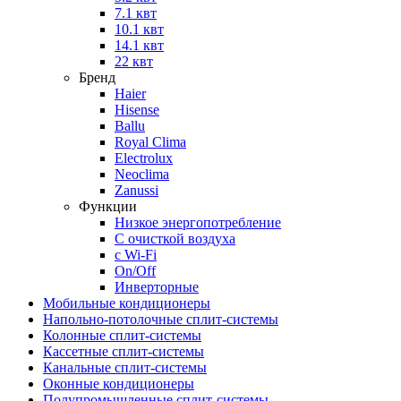
7.1 квт
10.1 квт
14.1 квт
22 квт
Бренд
Haier
Hisense
Ballu
Royal Clima
Electrolux
Neoclima
Zanussi
Функции
Низкое энергопотребление
С очисткой воздуха
с Wi-Fi
On/Off
Инверторные
Мобильные кондиционеры
Напольно-потолоч​ные ​сплит-системы
Колонные ​​сплит-системы
Кассетные сплит-системы
Канальные сплит-системы
Оконные кондиционеры
Полупромышленные сплит-системы