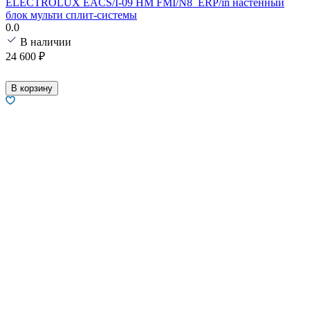
ELECTROLUX EACS/I-09 HM FMI/N8_ERP/in настенный
блок мульти сплит-системы
0.0
В наличии
24 600
₽
В корзину