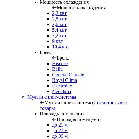
Мощность охлаждения
Мощность охлаждения
2,2 квт
2,8 квт
3,6 квт
5,4 квт
7,2 квт
9 квт
10,4 квт
Бренд
Бренд
Hisense
Ballu
General Climate
Royal Clima
Electrolux
Neoclima
Мульти сплит-системы
Мульти сплит-системы
Посмотреть все
товары
Площадь помещения
Площадь помещения
до 21 м
до 27 м
до 36 м