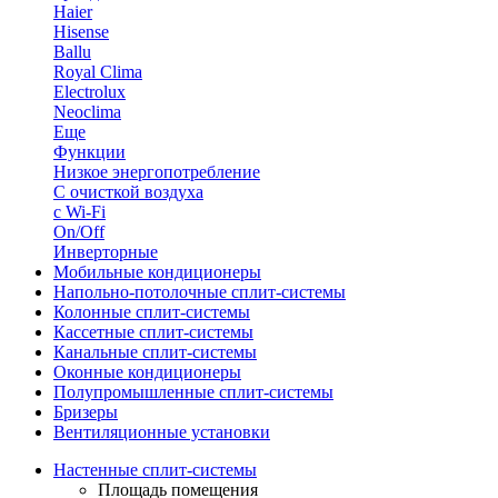
Haier
Hisense
Ballu
Royal Clima
Electrolux
Neoclima
Еще
Функции
Низкое энергопотребление
С очисткой воздуха
с Wi-Fi
On/Off
Инверторные
Мобильные кондиционеры
Напольно-потолоч​ные ​сплит-системы
Колонные ​​сплит-системы
Кассетные сплит-системы
Канальные сплит-системы
Оконные кондиционеры
Полупромышленные сплит-системы
Бризеры
Вентиляционные установки
Настенные сплит-системы
Площадь помещения