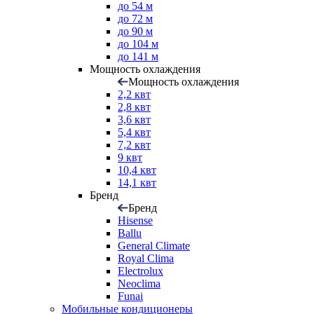
до 54 м
до 72 м
до 90 м
до 104 м
до 141 м
Мощность охлаждения
Мощность охлаждения
2,2 квт
2,8 квт
3,6 квт
5,4 квт
7,2 квт
9 квт
10,4 квт
14,1 квт
Бренд
Бренд
Hisense
Ballu
General Climate
Royal Clima
Electrolux
Neoclima
Funai
Мобильные кондиционеры