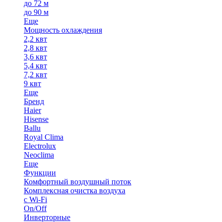
до 72 м
до 90 м
Еще
Мощность охлаждения
2,2 квт
2,8 квт
3,6 квт
5,4 квт
7,2 квт
9 квт
Еще
Бренд
Haier
Hisense
Ballu
Royal Clima
Electrolux
Neoclima
Еще
Функции
Комфортный воздушный поток
Комплексная очистка воздуха
с Wi-Fi
On/Off
Инверторные