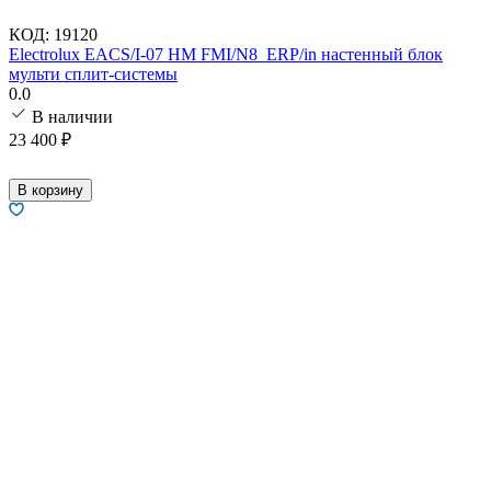
КОД:
19120
Electrolux EACS/I-07 HM FMI/N8_ERP/in настенный блок
мульти сплит-системы
0.0
В наличии
23 400
₽
В корзину