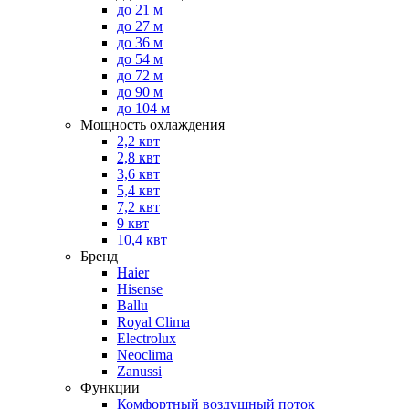
до 21 м
до 27 м
до 36 м
до 54 м
до 72 м
до 90 м
до 104 м
Мощность охлаждения
2,2 квт
2,8 квт
3,6 квт
5,4 квт
7,2 квт
9 квт
10,4 квт
Бренд
Haier
Hisense
Ballu
Royal Clima
Electrolux
Neoclima
Zanussi
Функции
Комфортный воздушный поток