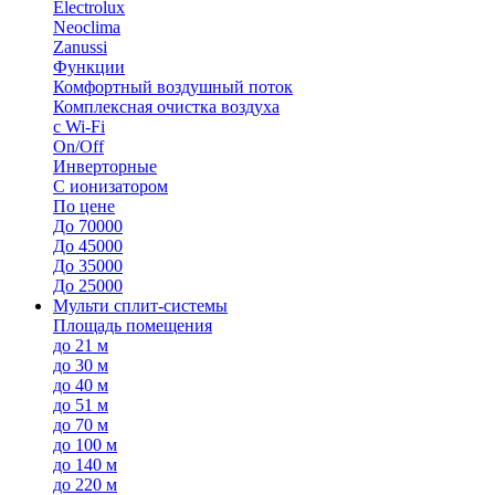
Electrolux
Neoclima
Zanussi
Функции
Комфортный воздушный поток
Комплексная очистка воздуха
с Wi-Fi
On/Off
Инверторные
С ионизатором
По цене
До 70000
До 45000
До 35000
До 25000
Мульти сплит-системы
Площадь помещения
до 21 м
до 30 м
до 40 м
до 51 м
до 70 м
до 100 м
до 140 м
до 220 м