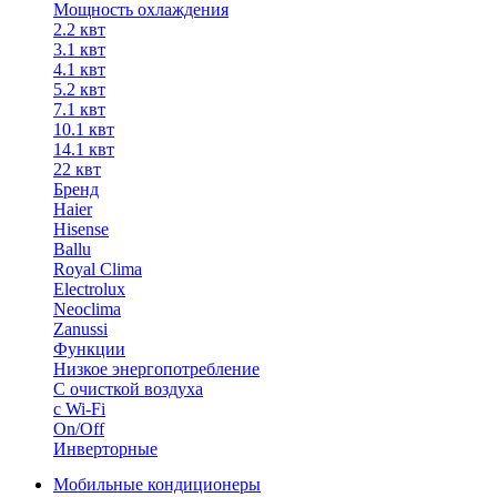
Мощность охлаждения
2.2 квт
3.1 квт
4.1 квт
5.2 квт
7.1 квт
10.1 квт
14.1 квт
22 квт
Бренд
Haier
Hisense
Ballu
Royal Clima
Electrolux
Neoclima
Zanussi
Функции
Низкое энергопотребление
С очисткой воздуха
с Wi-Fi
On/Off
Инверторные
Мобильные кондиционеры