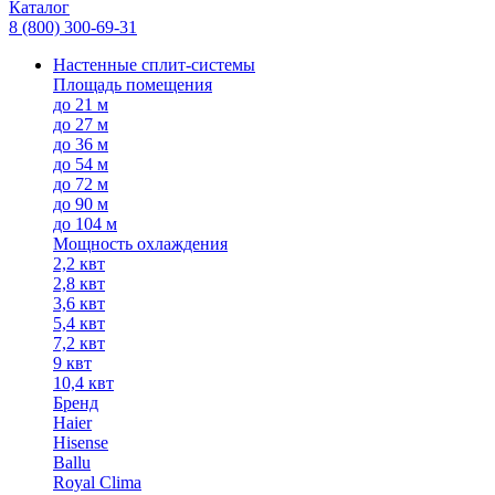
Каталог
8 (800) 300-69-31
Настенные сплит-системы
Площадь помещения
до 21 м
до 27 м
до 36 м
до 54 м
до 72 м
до 90 м
до 104 м
Мощность охлаждения
2,2 квт
2,8 квт
3,6 квт
5,4 квт
7,2 квт
9 квт
10,4 квт
Бренд
Haier
Hisense
Ballu
Royal Clima