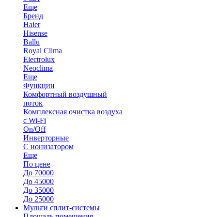
Еще
Бренд
Haier
Hisense
Ballu
Royal Clima
Electrolux
Neoclima
Еще
Функции
Комфортный воздушный
поток
Комплексная очистка воздуха
с Wi-Fi
On/Off
Инверторные
С ионизатором
Еще
По цене
До 70000
До 45000
До 35000
До 25000
Мульти сплит-системы
Площадь помещения