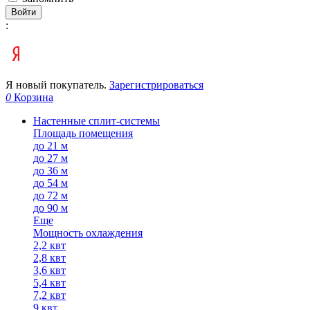
Войти
:
Я новый покупатель.
Зарегистрироваться
0
Корзина
Настенные сплит-системы
Площадь помещения
до 21 м
до 27 м
до 36 м
до 54 м
до 72 м
до 90 м
Еще
Мощность охлаждения
2,2 квт
2,8 квт
3,6 квт
5,4 квт
7,2 квт
9 квт