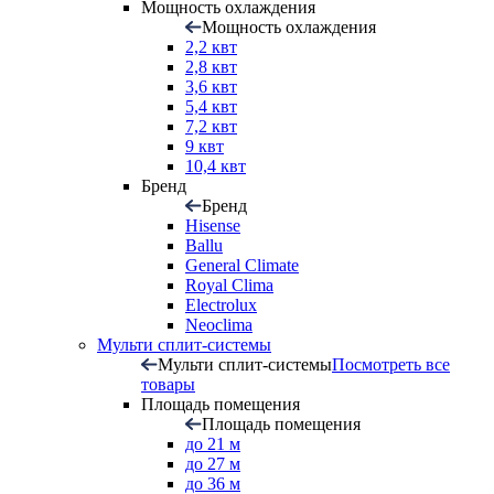
Мощность охлаждения
Мощность охлаждения
2,2 квт
2,8 квт
3,6 квт
5,4 квт
7,2 квт
9 квт
10,4 квт
Бренд
Бренд
Hisense
Ballu
General Climate
Royal Clima
Electrolux
Neoclima
Мульти сплит-системы
Мульти сплит-системы
Посмотреть все
товары
Площадь помещения
Площадь помещения
до 21 м
до 27 м
до 36 м