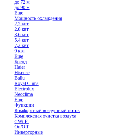
до 72 м
до 90 м
Еще
Мощность охлаждения
2,2 квт
2,8 квт
3,6 квт
5,4 квт
7,2 квт
9 квт
Еще
Бренд
Haier
Hisense
Ballu
Royal Clima
Electrolux
Neoclima
Еще
Функции
Комфортный воздушный поток
Комплексная очистка воздуха
с Wi-Fi
On/Off
Инверторные