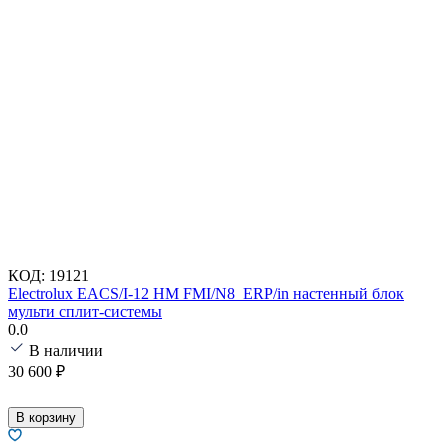
КОД:
19121
Electrolux EACS/I-12 HM FMI/N8_ERP/in настенный блок
мульти сплит-системы
0.0
В наличии
30 600
₽
В корзину