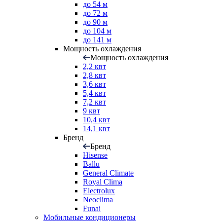
до 54 м
до 72 м
до 90 м
до 104 м
до 141 м
Мощность охлаждения
Мощность охлаждения
2,2 квт
2,8 квт
3,6 квт
5,4 квт
7,2 квт
9 квт
10,4 квт
14,1 квт
Бренд
Бренд
Hisense
Ballu
General Climate
Royal Clima
Electrolux
Neoclima
Funai
Мобильные кондиционеры