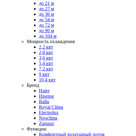
до 21 м
до 27 м
до 36 м
до 54 м
до 72 м
до 90 м
до 104 м
Мощность охлаждения
2,2 квт
2,8 квт
3,6 квт
5,4 квт
7,2 квт
9 квт
10,4 квт
Бренд
Haier
Hisense
Ballu
Royal Clima
Electrolux
Neoclima
Zanussi
Функции
Комфортный воздушный поток