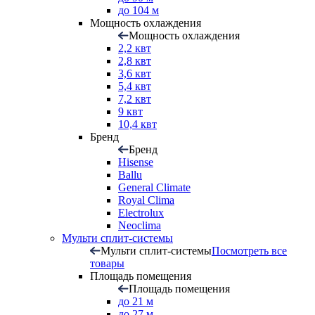
до 104 м
Мощность охлаждения
Мощность охлаждения
2,2 квт
2,8 квт
3,6 квт
5,4 квт
7,2 квт
9 квт
10,4 квт
Бренд
Бренд
Hisense
Ballu
General Climate
Royal Clima
Electrolux
Neoclima
Мульти сплит-системы
Мульти сплит-системы
Посмотреть все
товары
Площадь помещения
Площадь помещения
до 21 м
до 27 м