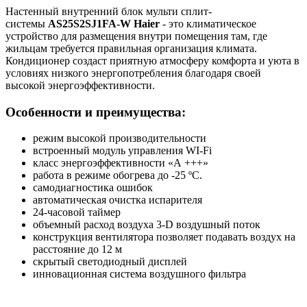
Настенный внутренний блок мульти сплит-
системы
AS
25
S
2
SJ
1
FA
-
W
Haier
- это климатическое
устройство для размещения внутри помещения там, где
жильцам требуется правильная организация климата.
Кондиционер создаст приятную атмосферу комфорта и уюта в
условиях низкого энергопотребления благодаря своей
высокой энергоэффективности.
Особенности и преимущества:
режим высокой производительности
встроенный модуль управления WI-Fi
класс энергоэффективности «А +++»
работа в режиме обогрева до -25 ºС.
самодиагностика ошибок
автоматическая очистка испарителя
24-часовой таймер
объемный расход воздуха 3-D воздушный поток
конструкция вентилятора позволяет подавать воздух на
расстояние до 12 м
скрытый светодиодный дисплей
инновационная система воздушного фильтра