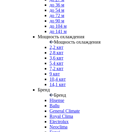
до 36 м
до 54 м
до 72 м
до 90 м
до 104 м
до 141 м
Мощность охлаждения
Мощность охлаждения
2,2 квт
2,8 квт
3,6 квт
5,4 квт
7,2 квт
9 квт
10,4 квт
14,1 квт
Бренд
Бренд
Hisense
Ballu
General Climate
Royal Clima
Electrolux
Neoclima