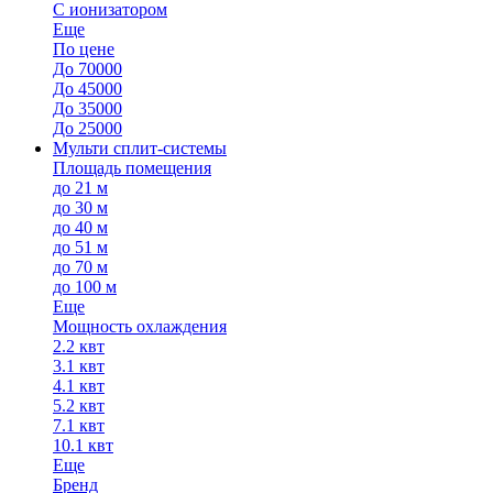
С ионизатором
Еще
По цене
До 70000
До 45000
До 35000
До 25000
Мульти сплит-системы
Площадь помещения
до 21 м
до 30 м
до 40 м
до 51 м
до 70 м
до 100 м
Еще
Мощность охлаждения
2.2 квт
3.1 квт
4.1 квт
5.2 квт
7.1 квт
10.1 квт
Еще
Бренд