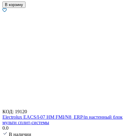
В корзину
КОД:
19120
Electrolux EACS/I-07 HM FMI/N8_ERP/in настенный блок
мульти сплит-системы
0.0
В наличии