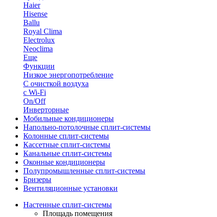
Haier
Hisense
Ballu
Royal Clima
Electrolux
Neoclima
Еще
Функции
Низкое энергопотребление
С очисткой воздуха
с Wi-Fi
On/Off
Инверторные
Мобильные кондиционеры
Напольно-потолоч​ные ​сплит-системы
Колонные ​​сплит-системы
Кассетные сплит-системы
Канальные сплит-системы
Оконные кондиционеры
Полупромышленные сплит-системы
Бризеры
Вентиляционные установки
Настенные сплит-системы
Площадь помещения