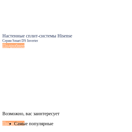
Настенные сплит-системы Hisense
Серии Smart DS Inverter
Подробнее
Настенные сплит-системы Haier
Возможно, вас заинтересует
Серии Сoral с функцией Inteligent Air Flow
Подробнее
Самые популярные