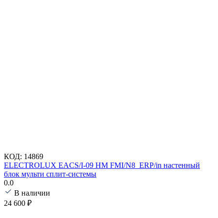
КОД:
14869
ELECTROLUX EACS/I-09 HM FMI/N8_ERP/in настенный
блок мульти сплит-системы
0.0
В наличии
24 600
₽