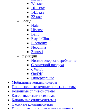
7.1 квт
10.1 квт
14.1 квт
22 квт
Бренд
Haier
Hisense
Ballu
Royal Clima
Electrolux
Neoclima
Zanussi
Функции
Низкое энергопотребление
С очисткой воздуха
с Wi-Fi
On/Off
Инверторные
Мобильные кондиционеры
Напольно-потолоч​ные ​сплит-системы
Колонные ​​сплит-системы
Кассетные сплит-системы
Канальные сплит-системы
Оконные кондиционеры
Полупромышленные сплит-системы