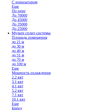
С ионизатором
Еще
По цене
До 70000
До 45000
До 35000
До 25000
Мульти сплит-системы
Площадь помещения
до 21 м
до 30 м
до 40 м
до 51 м
до 70 м
до 100 м
Еще
Мощность охлаждения
2.2 квт
3.1 квт
4.1 квт
5.2 квт
7.1 квт
10.1 квт
Еще
Бренд