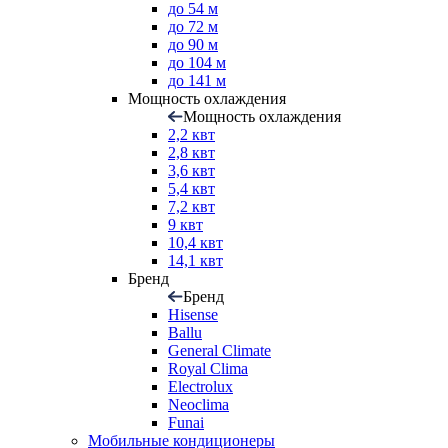
до 54 м
до 72 м
до 90 м
до 104 м
до 141 м
Мощность охлаждения
Мощность охлаждения
2,2 квт
2,8 квт
3,6 квт
5,4 квт
7,2 квт
9 квт
10,4 квт
14,1 квт
Бренд
Бренд
Hisense
Ballu
General Climate
Royal Clima
Electrolux
Neoclima
Funai
Мобильные кондиционеры