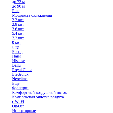
до 72 м
до 90 м
Еще
Мощность охлаждения
2,2 квт
2,8 квт
3,6 квт
5,4 квт
7,2 квт
9 квт
Еще
Бренд
Haier
Hisense
Ballu
Royal Clima
Electrolux
Neoclima
Еще
Функции
Комфортный воздушный поток
Комплексная очистка воздуха
с Wi-Fi
On/Off
Инверторные