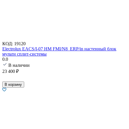
КОД:
19120
Electrolux EACS/I-07 HM FMI/N8_ERP/in настенный блок
мульти сплит-системы
0.0
В наличии
23 400
₽
В корзину