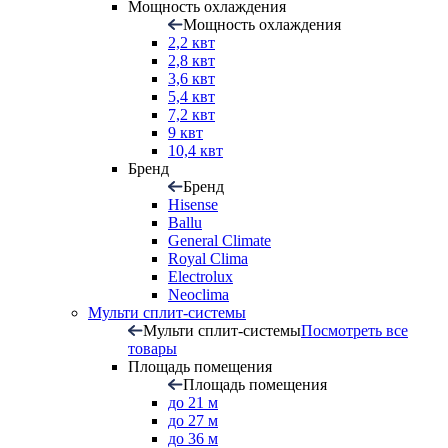
Мощность охлаждения
Мощность охлаждения
2,2 квт
2,8 квт
3,6 квт
5,4 квт
7,2 квт
9 квт
10,4 квт
Бренд
Бренд
Hisense
Ballu
General Climate
Royal Clima
Electrolux
Neoclima
Мульти сплит-системы
Мульти сплит-системы
Посмотреть все
товары
Площадь помещения
Площадь помещения
до 21 м
до 27 м
до 36 м