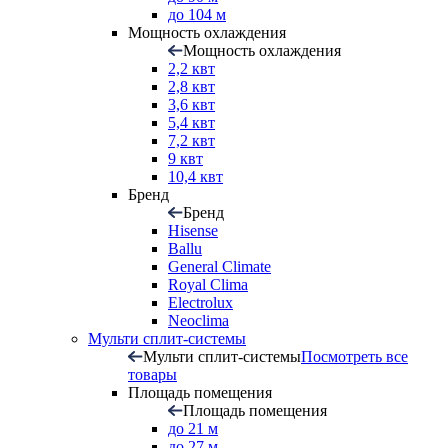
до 104 м
Мощность охлаждения
Мощность охлаждения
2,2 квт
2,8 квт
3,6 квт
5,4 квт
7,2 квт
9 квт
10,4 квт
Бренд
Бренд
Hisense
Ballu
General Climate
Royal Clima
Electrolux
Neoclima
Мульти сплит-системы
Мульти сплит-системы
Посмотреть все
товары
Площадь помещения
Площадь помещения
до 21 м
до 27 м