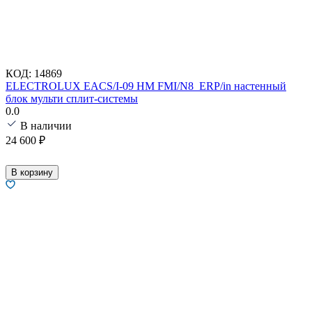
КОД:
14869
ELECTROLUX EACS/I-09 HM FMI/N8_ERP/in настенный
блок мульти сплит-системы
0.0
В наличии
24 600
₽
В корзину