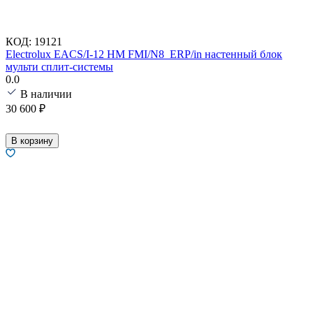
КОД:
19121
Electrolux EACS/I-12 HM FMI/N8_ERP/in настенный блок
мульти сплит-системы
0.0
В наличии
30 600
₽
В корзину