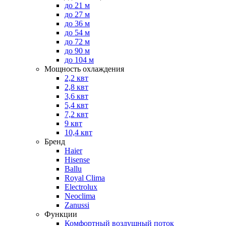
до 21 м
до 27 м
до 36 м
до 54 м
до 72 м
до 90 м
до 104 м
Мощность охлаждения
2,2 квт
2,8 квт
3,6 квт
5,4 квт
7,2 квт
9 квт
10,4 квт
Бренд
Haier
Hisense
Ballu
Royal Clima
Electrolux
Neoclima
Zanussi
Функции
Комфортный воздушный поток