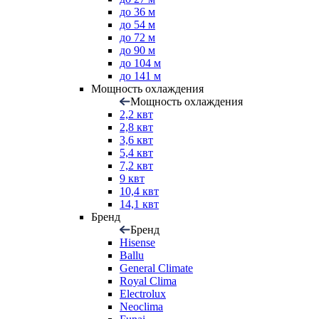
до 36 м
до 54 м
до 72 м
до 90 м
до 104 м
до 141 м
Мощность охлаждения
Мощность охлаждения
2,2 квт
2,8 квт
3,6 квт
5,4 квт
7,2 квт
9 квт
10,4 квт
14,1 квт
Бренд
Бренд
Hisense
Ballu
General Climate
Royal Clima
Electrolux
Neoclima