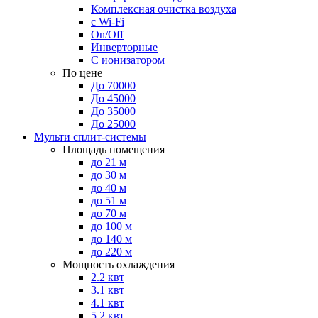
Комплексная очистка воздуха
с Wi-Fi
On/Off
Инверторные
С ионизатором
По цене
До 70000
До 45000
До 35000
До 25000
Мульти сплит-системы
Площадь помещения
до 21 м
до 30 м
до 40 м
до 51 м
до 70 м
до 100 м
до 140 м
до 220 м
Мощность охлаждения
2.2 квт
3.1 квт
4.1 квт
5.2 квт