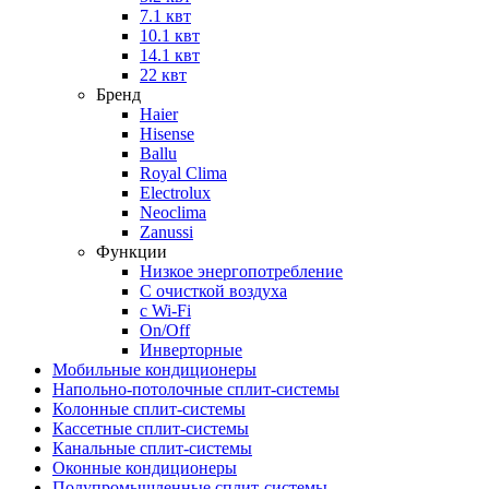
7.1 квт
10.1 квт
14.1 квт
22 квт
Бренд
Haier
Hisense
Ballu
Royal Clima
Electrolux
Neoclima
Zanussi
Функции
Низкое энергопотребление
С очисткой воздуха
с Wi-Fi
On/Off
Инверторные
Мобильные кондиционеры
Напольно-потолоч​ные ​сплит-системы
Колонные ​​сплит-системы
Кассетные сплит-системы
Канальные сплит-системы
Оконные кондиционеры
Полупромышленные сплит-системы