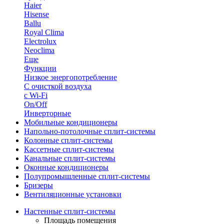
Haier
Hisense
Ballu
Royal Clima
Electrolux
Neoclima
Еще
Функции
Низкое энергопотребление
С очисткой воздуха
с Wi-Fi
On/Off
Инверторные
Мобильные кондиционеры
Напольно-потолоч​ные ​сплит-системы
Колонные ​​сплит-системы
Кассетные сплит-системы
Канальные сплит-системы
Оконные кондиционеры
Полупромышленные сплит-системы
Бризеры
Вентиляционные установки
Настенные сплит-системы
Площадь помещения