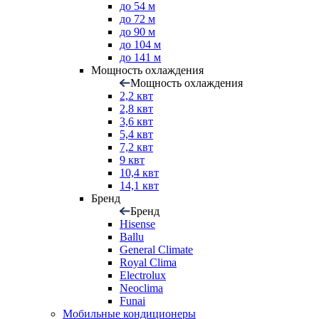
до 54 м
до 72 м
до 90 м
до 104 м
до 141 м
Мощность охлаждения
Мощность охлаждения
2,2 квт
2,8 квт
3,6 квт
5,4 квт
7,2 квт
9 квт
10,4 квт
14,1 квт
Бренд
Бренд
Hisense
Ballu
General Climate
Royal Clima
Electrolux
Neoclima
Funai
Мобильные кондиционеры