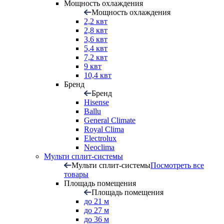
Мощность охлаждения
Мощность охлаждения
2,2 квт
2,8 квт
3,6 квт
5,4 квт
7,2 квт
9 квт
10,4 квт
Бренд
Бренд
Hisense
Ballu
General Climate
Royal Clima
Electrolux
Neoclima
Мульти сплит-системы
Мульти сплит-системы
Посмотреть все
товары
Площадь помещения
Площадь помещения
до 21 м
до 27 м
до 36 м