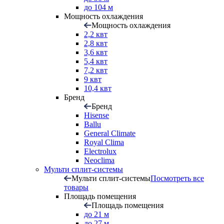
до 104 м
Мощность охлаждения
Мощность охлаждения
2,2 квт
2,8 квт
3,6 квт
5,4 квт
7,2 квт
9 квт
10,4 квт
Бренд
Бренд
Hisense
Ballu
General Climate
Royal Clima
Electrolux
Neoclima
Мульти сплит-системы
Мульти сплит-системы
Посмотреть все
товары
Площадь помещения
Площадь помещения
до 21 м
до 27 м