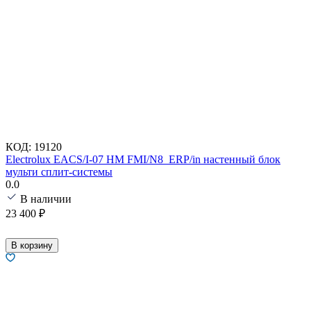
КОД:
19120
Electrolux EACS/I-07 HM FMI/N8_ERP/in настенный блок
мульти сплит-системы
0.0
В наличии
23 400
₽
В корзину