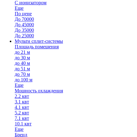
С ионизатором
Еще
По цене
До 70000
До 45000
До 35000
До 25000
Мульти сплит-системы
Площадь помещения
до 21 м
до 30 м
до 40 м
до 51 м
до 70 м
до 100 м
Еще
Мощность охлаждения
2.2 квт
3.1 квт
4.1 квт
5.2 квт
7.1 квт
10.1 квт
Еще
Бренд