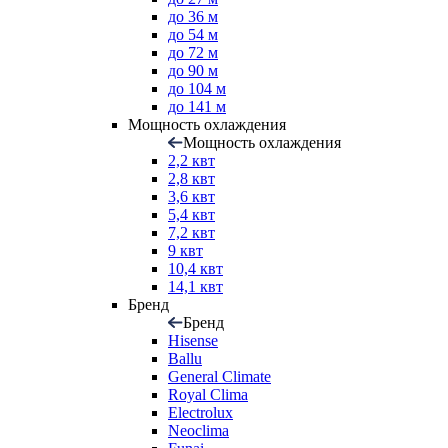
до 36 м
до 54 м
до 72 м
до 90 м
до 104 м
до 141 м
Мощность охлаждения
Мощность охлаждения
2,2 квт
2,8 квт
3,6 квт
5,4 квт
7,2 квт
9 квт
10,4 квт
14,1 квт
Бренд
Бренд
Hisense
Ballu
General Climate
Royal Clima
Electrolux
Neoclima