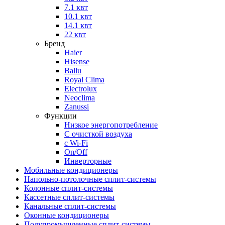
7.1 квт
10.1 квт
14.1 квт
22 квт
Бренд
Haier
Hisense
Ballu
Royal Clima
Electrolux
Neoclima
Zanussi
Функции
Низкое энергопотребление
С очисткой воздуха
с Wi-Fi
On/Off
Инверторные
Мобильные кондиционеры
Напольно-потолоч​ные ​сплит-системы
Колонные ​​сплит-системы
Кассетные сплит-системы
Канальные сплит-системы
Оконные кондиционеры
Полупромышленные сплит-системы