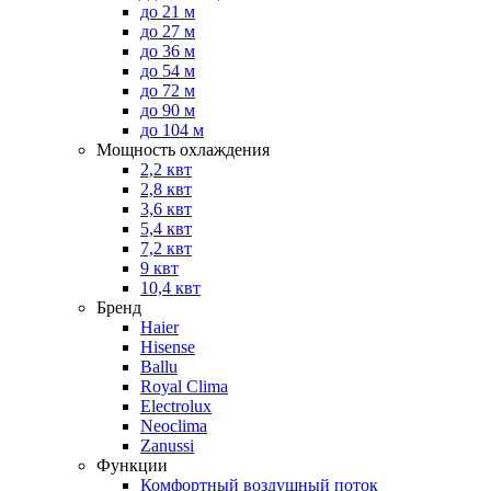
до 21 м
до 27 м
до 36 м
до 54 м
до 72 м
до 90 м
до 104 м
Мощность охлаждения
2,2 квт
2,8 квт
3,6 квт
5,4 квт
7,2 квт
9 квт
10,4 квт
Бренд
Haier
Hisense
Ballu
Royal Clima
Electrolux
Neoclima
Zanussi
Функции
Комфортный воздушный поток