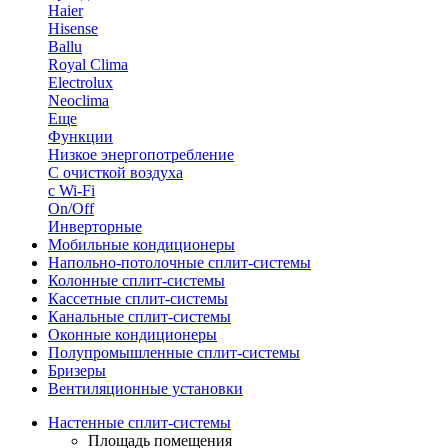
Haier
Hisense
Ballu
Royal Clima
Electrolux
Neoclima
Еще
Функции
Низкое энергопотребление
С очисткой воздуха
с Wi-Fi
On/Off
Инверторные
Мобильные кондиционеры
Напольно-потолоч​ные ​сплит-системы
Колонные ​​сплит-системы
Кассетные сплит-системы
Канальные сплит-системы
Оконные кондиционеры
Полупромышленные сплит-системы
Бризеры
Вентиляционные установки
Настенные сплит-системы
Площадь помещения