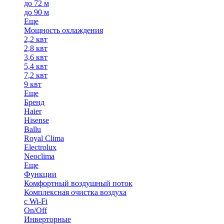
до 72 м
до 90 м
Еще
Мощность охлаждения
2,2 квт
2,8 квт
3,6 квт
5,4 квт
7,2 квт
9 квт
Еще
Бренд
Haier
Hisense
Ballu
Royal Clima
Electrolux
Neoclima
Еще
Функции
Комфортный воздушный поток
Комплексная очистка воздуха
с Wi-Fi
On/Off
Инверторные