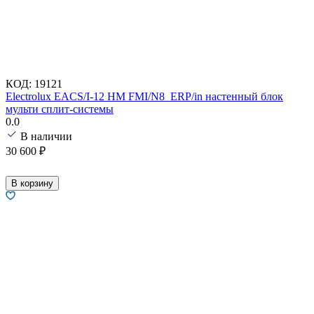
КОД:
19121
Electrolux EACS/I-12 HM FMI/N8_ERP/in настенный блок
мульти сплит-системы
0.0
В наличии
30 600
₽
В корзину