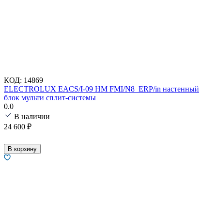
КОД:
14869
ELECTROLUX EACS/I-09 HM FMI/N8_ERP/in настенный
блок мульти сплит-системы
0.0
В наличии
24 600
₽
В корзину