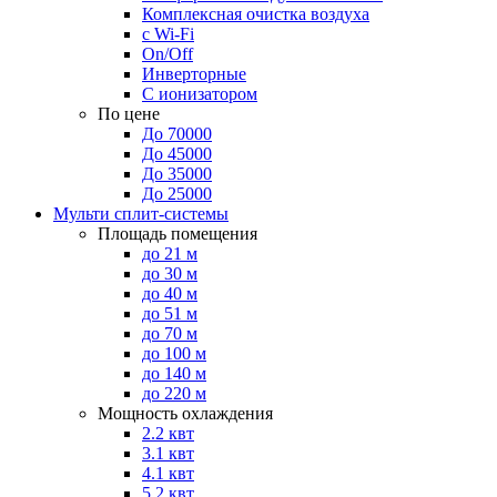
Комплексная очистка воздуха
с Wi-Fi
On/Off
Инверторные
С ионизатором
По цене
До 70000
До 45000
До 35000
До 25000
Мульти сплит-системы
Площадь помещения
до 21 м
до 30 м
до 40 м
до 51 м
до 70 м
до 100 м
до 140 м
до 220 м
Мощность охлаждения
2.2 квт
3.1 квт
4.1 квт
5.2 квт