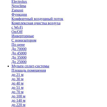
Electrolux
Neoclima
Zanussi
Функции
Комфортный воздушный поток
Комплексная очистка воздуха
с Wi-Fi
On/Off
Инверторные
С ионизатором
По цене
До 70000
До 45000
До 35000
До 25000
Мульти сплит-системы
Площадь помещения
до 21 м
до 30 м
до 40 м
до 51 м
до 70 м
до 100 м
до 140 м
до 220 м