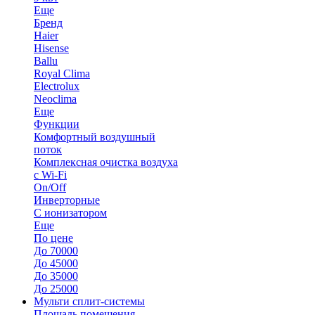
Еще
Бренд
Haier
Hisense
Ballu
Royal Clima
Electrolux
Neoclima
Еще
Функции
Комфортный воздушный
поток
Комплексная очистка воздуха
с Wi-Fi
On/Off
Инверторные
С ионизатором
Еще
По цене
До 70000
До 45000
До 35000
До 25000
Мульти сплит-системы
Площадь помещения