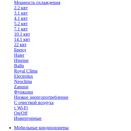
Мощность охлаждения
2.2 квт
3.1 квт
4.1 квт
5.2 квт
7.1 квт
10.1 квт
14.1 квт
22 квт
Бренд
Haier
Hisense
Ballu
Royal Clima
Electrolux
Neoclima
Zanussi
Функции
Низкое энергопотребление
С очисткой воздуха
с Wi-Fi
On/Off
Инверторные
Мобильные кондиционеры