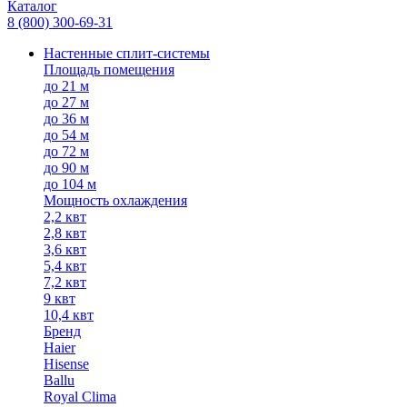
Каталог
8 (800) 300-69-31
Настенные сплит-системы
Площадь помещения
до 21 м
до 27 м
до 36 м
до 54 м
до 72 м
до 90 м
до 104 м
Мощность охлаждения
2,2 квт
2,8 квт
3,6 квт
5,4 квт
7,2 квт
9 квт
10,4 квт
Бренд
Haier
Hisense
Ballu
Royal Clima