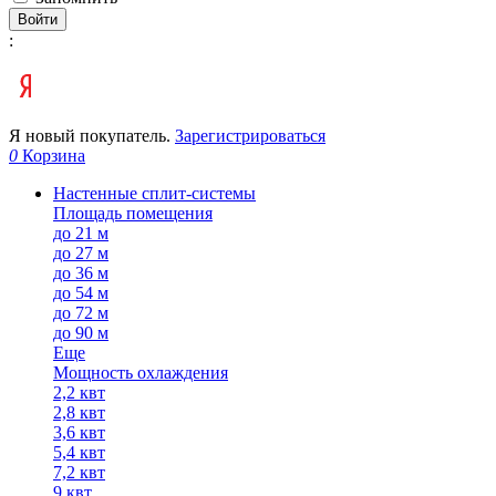
Войти
:
Я новый покупатель.
Зарегистрироваться
0
Корзина
Настенные сплит-системы
Площадь помещения
до 21 м
до 27 м
до 36 м
до 54 м
до 72 м
до 90 м
Еще
Мощность охлаждения
2,2 квт
2,8 квт
3,6 квт
5,4 квт
7,2 квт
9 квт