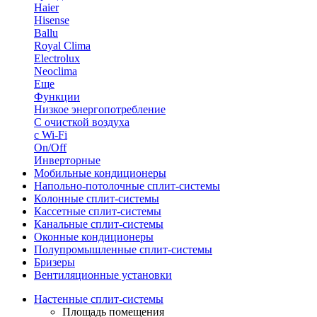
Haier
Hisense
Ballu
Royal Clima
Electrolux
Neoclima
Еще
Функции
Низкое энергопотребление
С очисткой воздуха
с Wi-Fi
On/Off
Инверторные
Мобильные кондиционеры
Напольно-потолоч​ные ​сплит-системы
Колонные ​​сплит-системы
Кассетные сплит-системы
Канальные сплит-системы
Оконные кондиционеры
Полупромышленные сплит-системы
Бризеры
Вентиляционные установки
Настенные сплит-системы
Площадь помещения