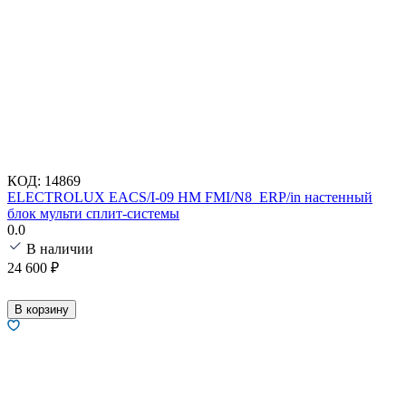
КОД:
14869
ELECTROLUX EACS/I-09 HM FMI/N8_ERP/in настенный
блок мульти сплит-системы
0.0
В наличии
24 600
₽
В корзину