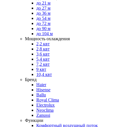
до 21 м
до 27 м
до 36 м
до 54 м
до 72 м
до 90 м
до 104 м
Мощность охлаждения
2,2 квт
2,8 квт
3,6 квт
5,4 квт
7,2 квт
9 квт
10,4 квт
Бренд
Haier
Hisense
Ballu
Royal Clima
Electrolux
Neoclima
Zanussi
Функции
Комфортный воздушный поток