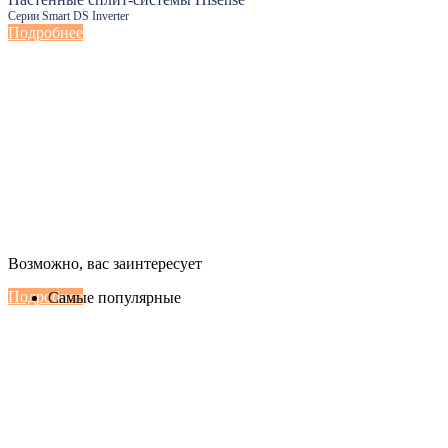
Серии Smart DS Inverter
Подробнее
Настенные сплит-системы Haier
Возможно, вас заинтересует
Серии Сoral с функцией Inteligent Air Flow
Подробнее
Самые популярные