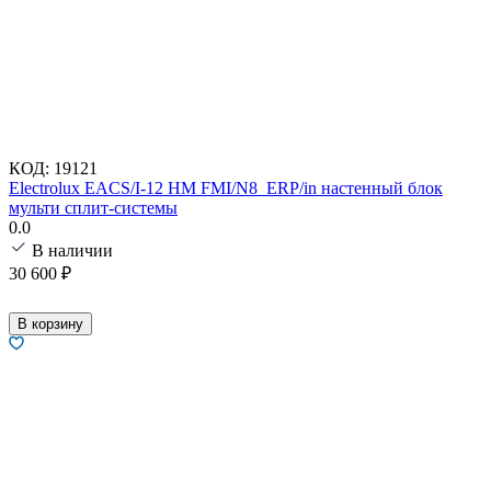
КОД:
19121
Electrolux EACS/I-12 HM FMI/N8_ERP/in настенный блок
мульти сплит-системы
0.0
В наличии
30 600
₽
В корзину