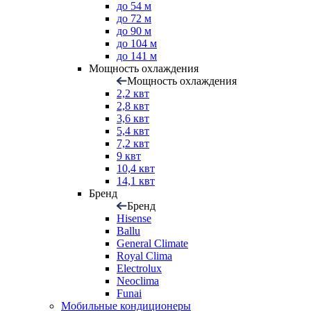
до 54 м
до 72 м
до 90 м
до 104 м
до 141 м
Мощность охлаждения
Мощность охлаждения
2,2 квт
2,8 квт
3,6 квт
5,4 квт
7,2 квт
9 квт
10,4 квт
14,1 квт
Бренд
Бренд
Hisense
Ballu
General Climate
Royal Clima
Electrolux
Neoclima
Funai
Мобильные кондиционеры