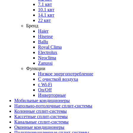
7.1 квт
10.1 квт
14.1 квт
22 квт
Бренд
Haier
Hisense
Ballu
Royal Clima
Electrolux
Neoclima
Zanussi
Функции
Низкое энергопотребление
С очисткой воздуха
с Wi-Fi
On/Off
Инверторные
Мобильные кондиционеры
Напольно-потолоч​ные ​сплит-системы
Колонные ​​сплит-системы
Кассетные сплит-системы
Канальные сплит-системы
Оконные кондиционеры
Полупромышленные сплит-системы