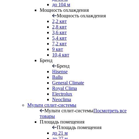
до 104 м
Мощность охлаждения
Мощность охлаждения
2,2 квт
2,8 квт
3,6 квт
5,4 квт
7,2 квт
9 квт
10,4 квт
Бренд
Бренд
Hisense
Ballu
General Climate
Royal Clima
Electrolux
Neoclima
Мульти сплит-системы
Мульти сплит-системы
Посмотреть все
товары
Площадь помещения
Площадь помещения
до 21 м
до 27 м