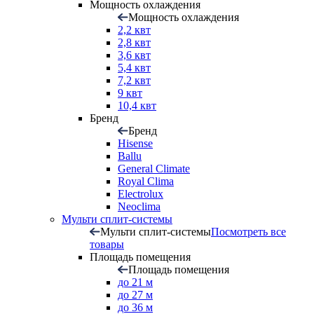
Мощность охлаждения
Мощность охлаждения
2,2 квт
2,8 квт
3,6 квт
5,4 квт
7,2 квт
9 квт
10,4 квт
Бренд
Бренд
Hisense
Ballu
General Climate
Royal Clima
Electrolux
Neoclima
Мульти сплит-системы
Мульти сплит-системы
Посмотреть все
товары
Площадь помещения
Площадь помещения
до 21 м
до 27 м
до 36 м