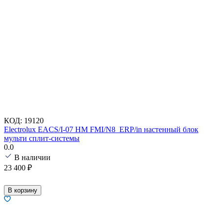
КОД:
19120
Electrolux EACS/I-07 HM FMI/N8_ERP/in настенный блок
мульти сплит-системы
0.0
В наличии
23 400
₽
В корзину