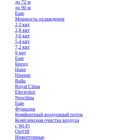
до 72 м
до 90 м
Еще
Мощность охлаждения
2,2 квт
2,8 квт
3,6 квт
5,4 квт
7,2 квт
9 квт
Еще
Бренд
Haier
Hisense
Ballu
Royal Clima
Electrolux
Neoclima
Еще
Функции
Комфортный воздушный поток
Комплексная очистка воздуха
с Wi-Fi
On/Off
Инверторные