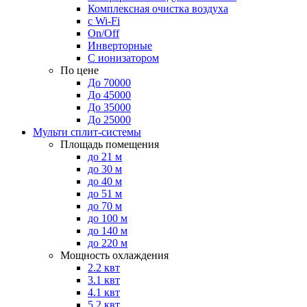
Комплексная очистка воздуха
с Wi-Fi
On/Off
Инверторные
С ионизатором
По цене
До 70000
До 45000
До 35000
До 25000
Мульти сплит-системы
Площадь помещения
до 21 м
до 30 м
до 40 м
до 51 м
до 70 м
до 100 м
до 140 м
до 220 м
Мощность охлаждения
2.2 квт
3.1 квт
4.1 квт
5.2 квт