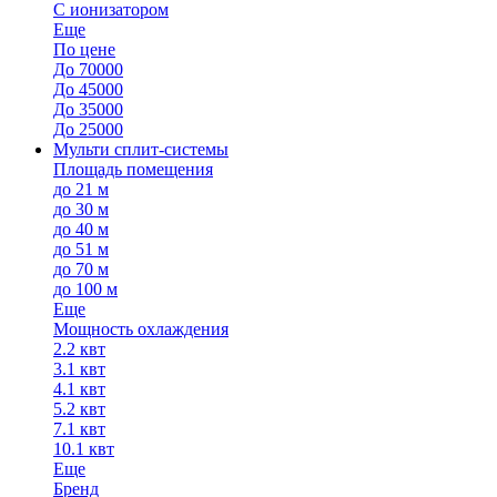
С ионизатором
Еще
По цене
До 70000
До 45000
До 35000
До 25000
Мульти сплит-системы
Площадь помещения
до 21 м
до 30 м
до 40 м
до 51 м
до 70 м
до 100 м
Еще
Мощность охлаждения
2.2 квт
3.1 квт
4.1 квт
5.2 квт
7.1 квт
10.1 квт
Еще
Бренд