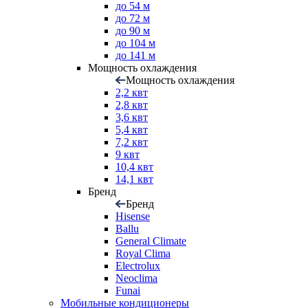
до 54 м
до 72 м
до 90 м
до 104 м
до 141 м
Мощность охлаждения
Мощность охлаждения
2,2 квт
2,8 квт
3,6 квт
5,4 квт
7,2 квт
9 квт
10,4 квт
14,1 квт
Бренд
Бренд
Hisense
Ballu
General Climate
Royal Clima
Electrolux
Neoclima
Funai
Мобильные кондиционеры