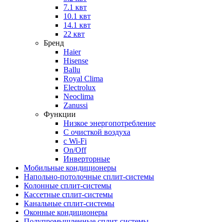
7.1 квт
10.1 квт
14.1 квт
22 квт
Бренд
Haier
Hisense
Ballu
Royal Clima
Electrolux
Neoclima
Zanussi
Функции
Низкое энергопотребление
С очисткой воздуха
с Wi-Fi
On/Off
Инверторные
Мобильные кондиционеры
Напольно-потолоч​ные ​сплит-системы
Колонные ​​сплит-системы
Кассетные сплит-системы
Канальные сплит-системы
Оконные кондиционеры
Полупромышленные сплит-системы