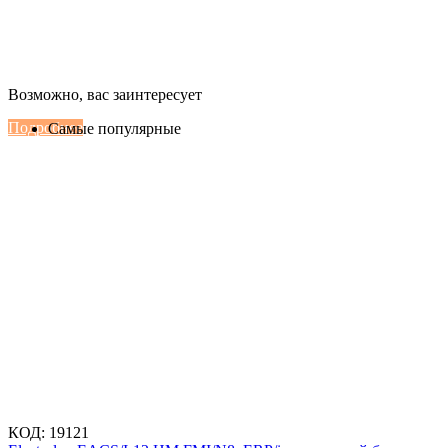
Настенные сплит-системы Haier
Возможно, вас заинтересует
Серии Сoral с функцией Inteligent Air Flow
Подробнее
Самые популярные
КОД:
19121