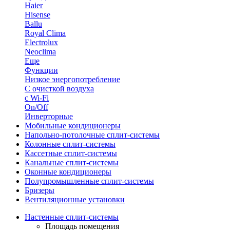
Haier
Hisense
Ballu
Royal Clima
Electrolux
Neoclima
Еще
Функции
Низкое энергопотребление
С очисткой воздуха
с Wi-Fi
On/Off
Инверторные
Мобильные кондиционеры
Напольно-потолоч​ные ​сплит-системы
Колонные ​​сплит-системы
Кассетные сплит-системы
Канальные сплит-системы
Оконные кондиционеры
Полупромышленные сплит-системы
Бризеры
Вентиляционные установки
Настенные сплит-системы
Площадь помещения