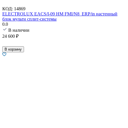
КОД:
14869
ELECTROLUX EACS/I-09 HM FMI/N8_ERP/in настенный
блок мульти сплит-системы
0.0
В наличии
24 600
₽
В корзину