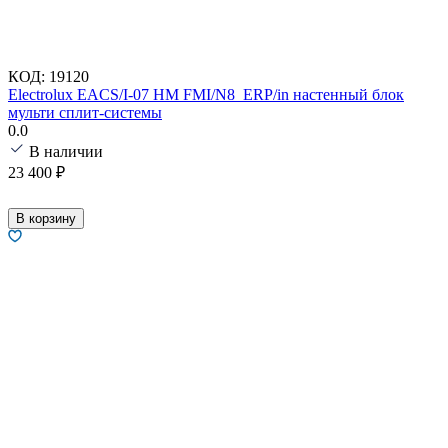
КОД:
19120
Electrolux EACS/I-07 HM FMI/N8_ERP/in настенный блок
мульти сплит-системы
0.0
В наличии
23 400
₽
В корзину