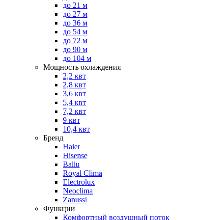
до 21 м
до 27 м
до 36 м
до 54 м
до 72 м
до 90 м
до 104 м
Мощность охлаждения
2,2 квт
2,8 квт
3,6 квт
5,4 квт
7,2 квт
9 квт
10,4 квт
Бренд
Haier
Hisense
Ballu
Royal Clima
Electrolux
Neoclima
Zanussi
Функции
Комфортный воздушный поток