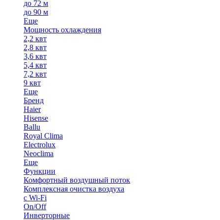
до 72 м
до 90 м
Еще
Мощность охлаждения
2,2 квт
2,8 квт
3,6 квт
5,4 квт
7,2 квт
9 квт
Еще
Бренд
Haier
Hisense
Ballu
Royal Clima
Electrolux
Neoclima
Еще
Функции
Комфортный воздушный поток
Комплексная очистка воздуха
с Wi-Fi
On/Off
Инверторные