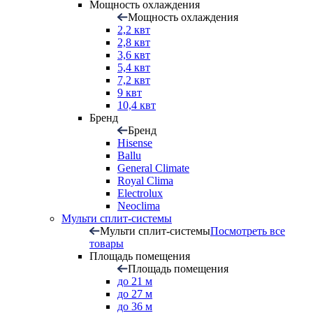
Мощность охлаждения
Мощность охлаждения
2,2 квт
2,8 квт
3,6 квт
5,4 квт
7,2 квт
9 квт
10,4 квт
Бренд
Бренд
Hisense
Ballu
General Climate
Royal Clima
Electrolux
Neoclima
Мульти сплит-системы
Мульти сплит-системы
Посмотреть все
товары
Площадь помещения
Площадь помещения
до 21 м
до 27 м
до 36 м