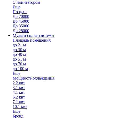
С ионизатором
Еще
По цене
До 70000
До 45000
До 35000
До 25000
Мульти сплит-системы
Площадь помещения
до 21 м
до 30 м
до 40 м
до 51 м
до 70 м
до 100 м
Еще
Мощность охлаждения
2.2 квт
3.1 квт
4.1 квт
5.2 квт
7.1 квт
10.1 квт
Еще
Бренд