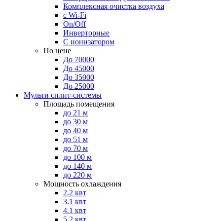
Комплексная очистка воздуха
с Wi-Fi
On/Off
Инверторные
С ионизатором
По цене
До 70000
До 45000
До 35000
До 25000
Мульти сплит-системы
Площадь помещения
до 21 м
до 30 м
до 40 м
до 51 м
до 70 м
до 100 м
до 140 м
до 220 м
Мощность охлаждения
2.2 квт
3.1 квт
4.1 квт
5.2 квт