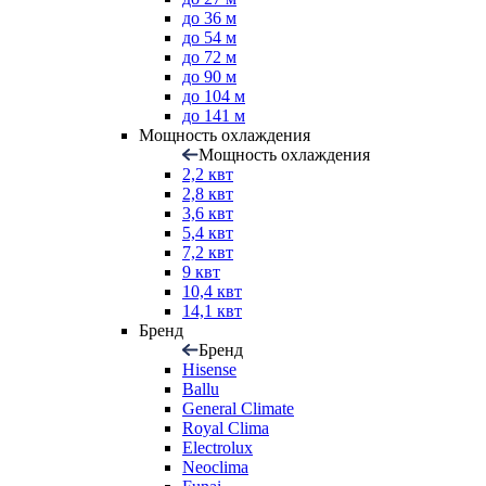
до 36 м
до 54 м
до 72 м
до 90 м
до 104 м
до 141 м
Мощность охлаждения
Мощность охлаждения
2,2 квт
2,8 квт
3,6 квт
5,4 квт
7,2 квт
9 квт
10,4 квт
14,1 квт
Бренд
Бренд
Hisense
Ballu
General Climate
Royal Clima
Electrolux
Neoclima