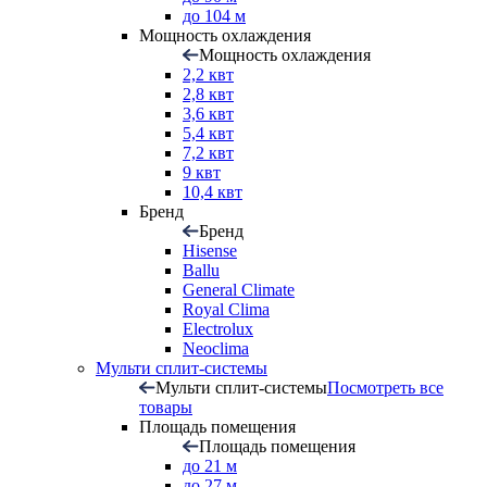
до 104 м
Мощность охлаждения
Мощность охлаждения
2,2 квт
2,8 квт
3,6 квт
5,4 квт
7,2 квт
9 квт
10,4 квт
Бренд
Бренд
Hisense
Ballu
General Climate
Royal Clima
Electrolux
Neoclima
Мульти сплит-системы
Мульти сплит-системы
Посмотреть все
товары
Площадь помещения
Площадь помещения
до 21 м
до 27 м