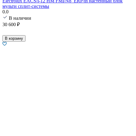
Electrolux EACS/I-12 HM FMI/N8_ERP/in настенный блок
мульти сплит-системы
0.0
В наличии
30 600
₽
В корзину