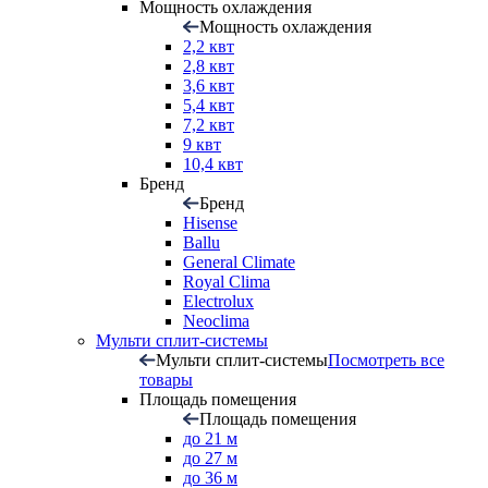
Мощность охлаждения
Мощность охлаждения
2,2 квт
2,8 квт
3,6 квт
5,4 квт
7,2 квт
9 квт
10,4 квт
Бренд
Бренд
Hisense
Ballu
General Climate
Royal Clima
Electrolux
Neoclima
Мульти сплит-системы
Мульти сплит-системы
Посмотреть все
товары
Площадь помещения
Площадь помещения
до 21 м
до 27 м
до 36 м