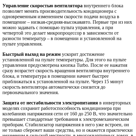
Управление скоростью вентилятора
внутреннего блока
позволяет менять производительность кондиционера с
одновременным изменением скорости подачи воздуха в
помещение – низкая-средняя-высокаяавто. Первые три из них
можно задавать с помощью пульта управления, а при
четвертой это делает микропроцессор в зависимости от
разности температур – в помещении и установленной на
пульте управления.
Быстрый выход на режим
ускорит достижение
установленной на пульте температуры. Для этого на пульте
управления предусмотрена кнопка Turbo. После ее нажатия
сразу возрастет скорость вращения вентилятора внутреннего
блока, и температура в помещении начнет быстрее
приближаться к установленной на пульте. Через 15 минут
скорость вентилятора автоматически снизится до
первоначального значения.
Защита от нестабильности электропитания
в инверторных
моделях сохранит работоспособность кондиционера при
колебаниях напряжения сети от 160 до 250 В, что значительно
превышает стандартные требования к электромеханическим
приборам. Стабилизатор напряжения в него уже встроен, он
не только сбережет ваши средства, но и окажется практически
незаменим в сельской местности, в многоквартирных домах, в