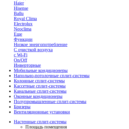
Haier
Hisense
Ballu
Royal Clima
Electrolux
Neoclima
Еще
Функции
Низкое энергопотребление
С очисткой воздуха
с Wi-Fi
On/Off
Инверторные
Мобильные кондиционеры
Напольно-потолоч​ные ​сплит-системы
Колонные ​​сплит-системы
Кассетные сплит-системы
Канальные сплит-системы
Оконные кондиционеры
Полупромышленные сплит-системы
Бризеры
Вентиляционные установки
Настенные сплит-системы
Площадь помещения