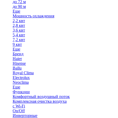
до 72 м
до 90 м
Еще
Мощность охлаждения
2,2 квт
2,8 квт
3,6 квт
5,4 квт
7,2 квт
9 квт
Еще
Бренд
Haier
Hisense
Ballu
Royal Clima
Electrolux
Neoclima
Еще
Функции
Комфортный воздушный поток
Комплексная очистка воздуха
с Wi-Fi
On/Off
Инверторные