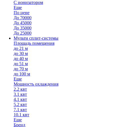
С ионизатором
Еще
По цене
До 70000
До 45000
До 35000
До 25000
Мульти сплит-системы
Площадь помещения
до 21 м
до 30 м
до 40 м
до 51 м
до 70 м
до 100 м
Еще
Мощность охлаждения
2.2 квт
3.1 квт
4.1 квт
5.2 квт
7.1 квт
10.1 квт
Еще
Бренд