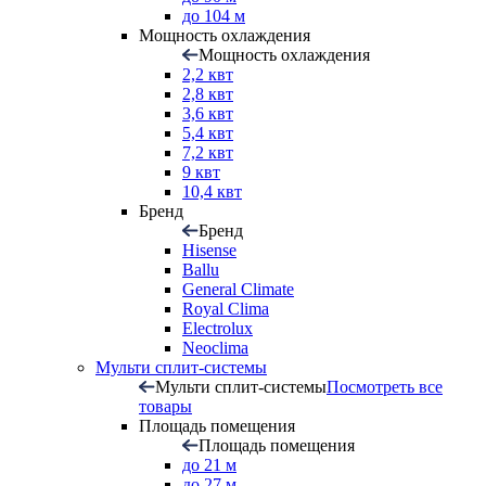
до 104 м
Мощность охлаждения
Мощность охлаждения
2,2 квт
2,8 квт
3,6 квт
5,4 квт
7,2 квт
9 квт
10,4 квт
Бренд
Бренд
Hisense
Ballu
General Climate
Royal Clima
Electrolux
Neoclima
Мульти сплит-системы
Мульти сплит-системы
Посмотреть все
товары
Площадь помещения
Площадь помещения
до 21 м
до 27 м