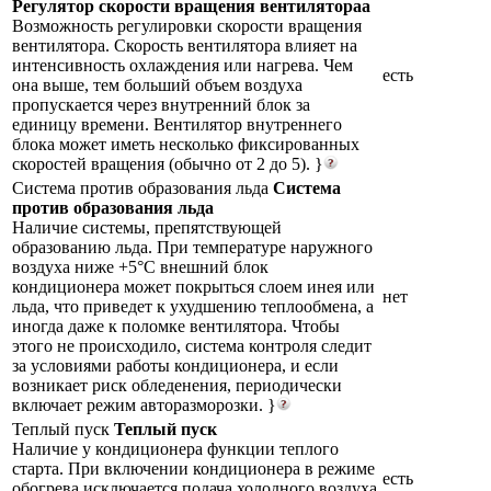
Регулятор скорости вращения вентилятораа
Возможность регулировки скорости вращения
вентилятора. Скорость вентилятора влияет на
интенсивность охлаждения или нагрева. Чем
есть
она выше, тем больший объем воздуха
пропускается через внутренний блок за
единицу времени. Вентилятор внутреннего
блока может иметь несколько фиксированных
скоростей вращения (обычно от 2 до 5). }
Система против образования льда
Система
против образования льда
Наличие системы, препятствующей
образованию льда. При температуре наружного
воздуха ниже +5°С внешний блок
кондиционера может покрыться слоем инея или
нет
льда, что приведет к ухудшению теплообмена, а
иногда даже к поломке вентилятора. Чтобы
этого не происходило, система контроля следит
за условиями работы кондиционера, и если
возникает риск обледенения, периодически
включает режим авторазморозки. }
Теплый пуск
Теплый пуск
Наличие у кондиционера функции теплого
старта. При включении кондиционера в режиме
есть
обогрева исключается подача холодного воздуха