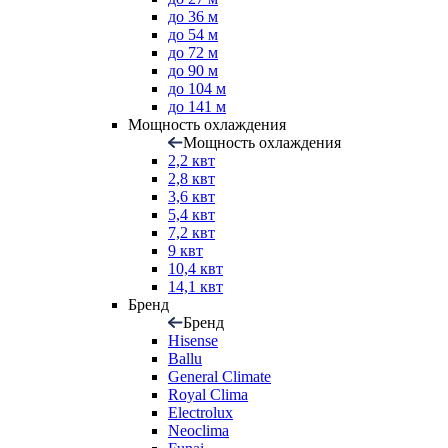
до 36 м
до 54 м
до 72 м
до 90 м
до 104 м
до 141 м
Мощность охлаждения
Мощность охлаждения
2,2 квт
2,8 квт
3,6 квт
5,4 квт
7,2 квт
9 квт
10,4 квт
14,1 квт
Бренд
Бренд
Hisense
Ballu
General Climate
Royal Clima
Electrolux
Neoclima