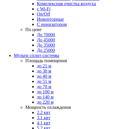
Комплексная очистка воздуха
с Wi-Fi
On/Off
Инверторные
С ионизатором
По цене
До 70000
До 45000
До 35000
До 25000
Мульти сплит-системы
Площадь помещения
до 21 м
до 30 м
до 40 м
до 51 м
до 70 м
до 100 м
до 140 м
до 220 м
Мощность охлаждения
2.2 квт
3.1 квт
4.1 квт
5.2 квт