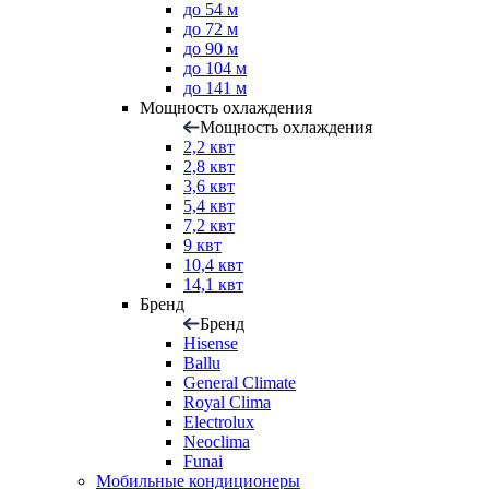
до 54 м
до 72 м
до 90 м
до 104 м
до 141 м
Мощность охлаждения
Мощность охлаждения
2,2 квт
2,8 квт
3,6 квт
5,4 квт
7,2 квт
9 квт
10,4 квт
14,1 квт
Бренд
Бренд
Hisense
Ballu
General Climate
Royal Clima
Electrolux
Neoclima
Funai
Мобильные кондиционеры