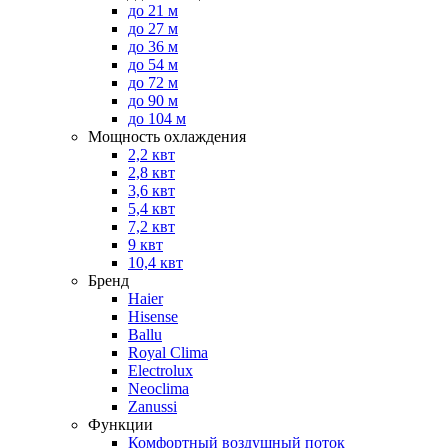
до 21 м
до 27 м
до 36 м
до 54 м
до 72 м
до 90 м
до 104 м
Мощность охлаждения
2,2 квт
2,8 квт
3,6 квт
5,4 квт
7,2 квт
9 квт
10,4 квт
Бренд
Haier
Hisense
Ballu
Royal Clima
Electrolux
Neoclima
Zanussi
Функции
Комфортный воздушный поток