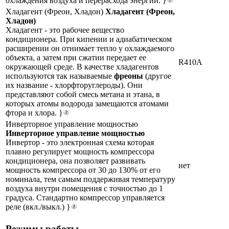
охлаждения воздуха и перерасхода энергии. }
Хладагент (Фреон, Хладон)
Хладагент (Фреон,
Хладон)
Хладагент - это рабочее вещество
кондиционера. При кипении и адиабатическом
расширении он отнимает тепло у охлаждаемого
объекта, а затем при сжатии передает ее
R410A
окружающей среде. В качестве хладагентов
используются так называемые
фреоны
(другое
их название - хлорфторуглероды). Они
представляют собой смесь метана и этана, в
которых атомы водорода замещаются атомами
фтора и хлора. }
Инверторное управление мощностью
Инверторное управление мощностью
Инвертор - это электронная схема которая
плавно регулирует мощность компрессора
кондиционера, она позволяет развивать
нет
мощность компрессора от 30 до 130% от его
номинала, тем самым поддерживая температуру
воздуха внутри помещения с точностью до 1
градуса. Стандартно компрессор управляется
реле (вкл./выкл.) }
Режимы работы