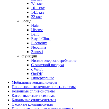
7.1 квт
10.1 квт
14.1 квт
22 квт
Бренд
Haier
Hisense
Ballu
Royal Clima
Electrolux
Neoclima
Zanussi
Функции
Низкое энергопотребление
С очисткой воздуха
с Wi-Fi
On/Off
Инверторные
Мобильные кондиционеры
Напольно-потолоч​ные ​сплит-системы
Колонные ​​сплит-системы
Кассетные сплит-системы
Канальные сплит-системы
Оконные кондиционеры
Полупромышленные сплит-системы