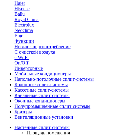
Haier
Hisense
Ballu
Royal Clima
Electrolux
Neoclima
Еще
Функции
Низкое энергопотребление
С очисткой воздуха
с Wi-Fi
On/Off
Инверторные
Мобильные кондиционеры
Напольно-потолоч​ные ​сплит-системы
Колонные ​​сплит-системы
Кассетные сплит-системы
Канальные сплит-системы
Оконные кондиционеры
Полупромышленные сплит-системы
Бризеры
Вентиляционные установки
Настенные сплит-системы
Площадь помещения