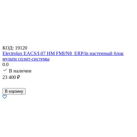
КОД:
19120
Electrolux EACS/I-07 HM FMI/N8_ERP/in настенный блок
мульти сплит-системы
0.0
В наличии
23 400
₽
В корзину