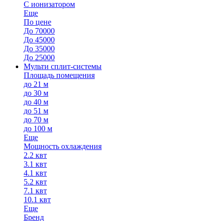
С ионизатором
Еще
По цене
До 70000
До 45000
До 35000
До 25000
Мульти сплит-системы
Площадь помещения
до 21 м
до 30 м
до 40 м
до 51 м
до 70 м
до 100 м
Еще
Мощность охлаждения
2.2 квт
3.1 квт
4.1 квт
5.2 квт
7.1 квт
10.1 квт
Еще
Бренд