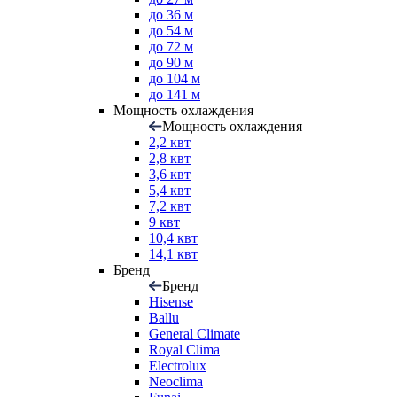
до 36 м
до 54 м
до 72 м
до 90 м
до 104 м
до 141 м
Мощность охлаждения
Мощность охлаждения
2,2 квт
2,8 квт
3,6 квт
5,4 квт
7,2 квт
9 квт
10,4 квт
14,1 квт
Бренд
Бренд
Hisense
Ballu
General Climate
Royal Clima
Electrolux
Neoclima