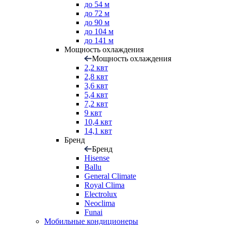
до 54 м
до 72 м
до 90 м
до 104 м
до 141 м
Мощность охлаждения
Мощность охлаждения
2,2 квт
2,8 квт
3,6 квт
5,4 квт
7,2 квт
9 квт
10,4 квт
14,1 квт
Бренд
Бренд
Hisense
Ballu
General Climate
Royal Clima
Electrolux
Neoclima
Funai
Мобильные кондиционеры