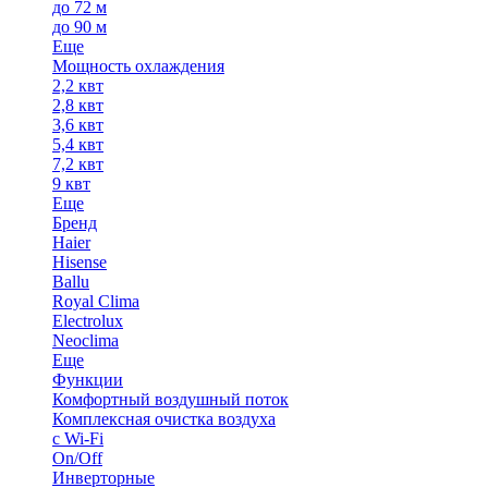
до 72 м
до 90 м
Еще
Мощность охлаждения
2,2 квт
2,8 квт
3,6 квт
5,4 квт
7,2 квт
9 квт
Еще
Бренд
Haier
Hisense
Ballu
Royal Clima
Electrolux
Neoclima
Еще
Функции
Комфортный воздушный поток
Комплексная очистка воздуха
с Wi-Fi
On/Off
Инверторные