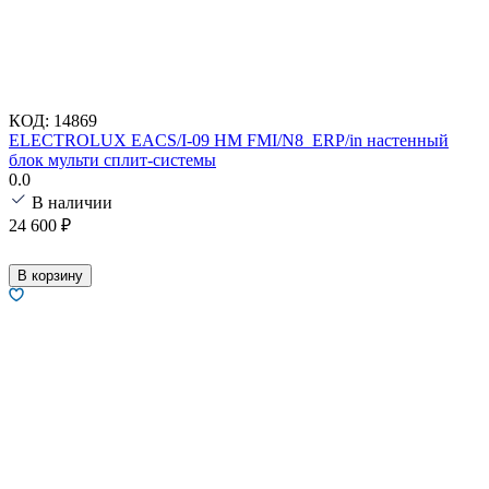
КОД:
14869
ELECTROLUX EACS/I-09 HM FMI/N8_ERP/in настенный
блок мульти сплит-системы
0.0
В наличии
24 600
₽
В корзину