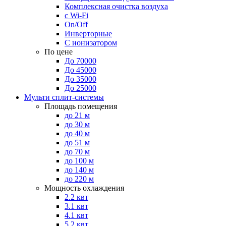
Комплексная очистка воздуха
с Wi-Fi
On/Off
Инверторные
С ионизатором
По цене
До 70000
До 45000
До 35000
До 25000
Мульти сплит-системы
Площадь помещения
до 21 м
до 30 м
до 40 м
до 51 м
до 70 м
до 100 м
до 140 м
до 220 м
Мощность охлаждения
2.2 квт
3.1 квт
4.1 квт
5.2 квт