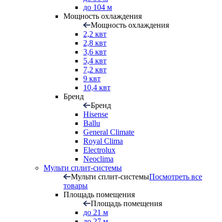
до 104 м
Мощность охлаждения
Мощность охлаждения
2,2 квт
2,8 квт
3,6 квт
5,4 квт
7,2 квт
9 квт
10,4 квт
Бренд
Бренд
Hisense
Ballu
General Climate
Royal Clima
Electrolux
Neoclima
Мульти сплит-системы
Мульти сплит-системы
Посмотреть все
товары
Площадь помещения
Площадь помещения
до 21 м
до 27 м