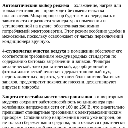
Автоматический выбор режима
– охлаждение, нагрев или
только вентиляция – происходит без вмешательства
пользователя. Микропроцессор будет сам их чередовать в
зависимости от разности температур в помещении и
установленной на пульте, обеспечивая экономию
потребляемой электроэнергии. Этот режим особенно удобен в
межсезонье, поскольку освобождает от частых переключений
кондиционера вручную.
4-ступенчатая очистка воздуха
в помещении обеспечит его
соответствие требованиям международных стандартов по
содержанию бытовых загрязнений и запахов. Фильтры
механической, электростатической, адсорбционной и
фотокаталитической очистки задержат тополиный пух,
шерсть животных, перхоть, устранят большинство бытовых
запахов, предотвратят появление плесени, дезактивируют
вирусы и микробы.
Защита от нестабильности электропитания
в инверторных
моделях сохранит работоспособность кондиционера при
колебаниях напряжения сети от 160 до 250 В, что значительно
превышает стандартные требования к электромеханическим
приборам. Стабилизатор напряжения в него уже встроен, он
не только сбережет ваши средства, но и окажется практически
незаменим в сельской местности, в многоквартирных домах, в