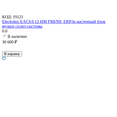
КОД:
19121
Electrolux EACS/I-12 HM FMI/N8_ERP/in настенный блок
мульти сплит-системы
0.0
В наличии
30 600
₽
В корзину