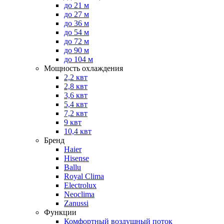
до 21 м
до 27 м
до 36 м
до 54 м
до 72 м
до 90 м
до 104 м
Мощность охлаждения
2,2 квт
2,8 квт
3,6 квт
5,4 квт
7,2 квт
9 квт
10,4 квт
Бренд
Haier
Hisense
Ballu
Royal Clima
Electrolux
Neoclima
Zanussi
Функции
Комфортный воздушный поток