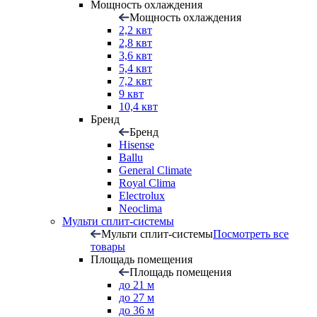
Мощность охлаждения
Мощность охлаждения
2,2 квт
2,8 квт
3,6 квт
5,4 квт
7,2 квт
9 квт
10,4 квт
Бренд
Бренд
Hisense
Ballu
General Climate
Royal Clima
Electrolux
Neoclima
Мульти сплит-системы
Мульти сплит-системы
Посмотреть все
товары
Площадь помещения
Площадь помещения
до 21 м
до 27 м
до 36 м