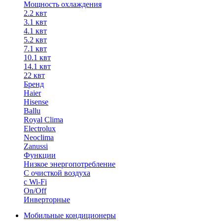
Мощность охлаждения
2.2 квт
3.1 квт
4.1 квт
5.2 квт
7.1 квт
10.1 квт
14.1 квт
22 квт
Бренд
Haier
Hisense
Ballu
Royal Clima
Electrolux
Neoclima
Zanussi
Функции
Низкое энергопотребление
С очисткой воздуха
с Wi-Fi
On/Off
Инверторные
Мобильные кондиционеры