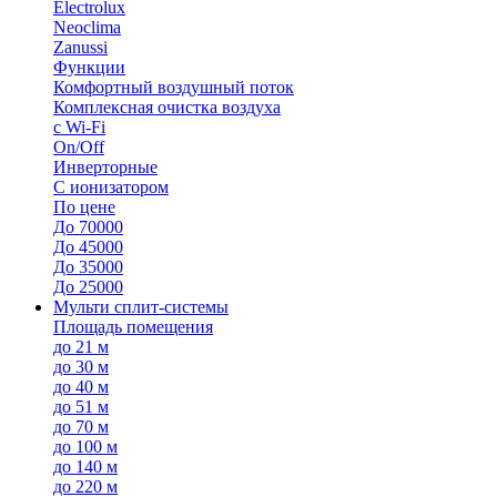
Electrolux
Neoclima
Zanussi
Функции
Комфортный воздушный поток
Комплексная очистка воздуха
с Wi-Fi
On/Off
Инверторные
С ионизатором
По цене
До 70000
До 45000
До 35000
До 25000
Мульти сплит-системы
Площадь помещения
до 21 м
до 30 м
до 40 м
до 51 м
до 70 м
до 100 м
до 140 м
до 220 м