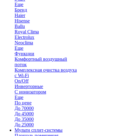
Еще
Бренд
Haier
Hisense
Ballu
Royal Clima
Electrolux
Neoclima
Еще
Функции
Комфортный воздушный
поток
Комплексная очистка воздуха
с Wi-Fi
On/Off
Инверторные
С ионизатором
Еще
По цене
До 70000
До 45000
До 35000
До 25000
Мульти сплит-системы
Площадь помещения