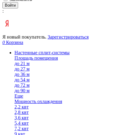
Войти
:
Я новый покупатель.
Зарегистрироваться
0
Корзина
Настенные сплит-системы
Площадь помещения
до 21 м
до 27 м
до 36 м
до 54 м
до 72 м
до 90 м
Еще
Мощность охлаждения
2,2 квт
2,8 квт
3,6 квт
5,4 квт
7,2 квт
9 квт