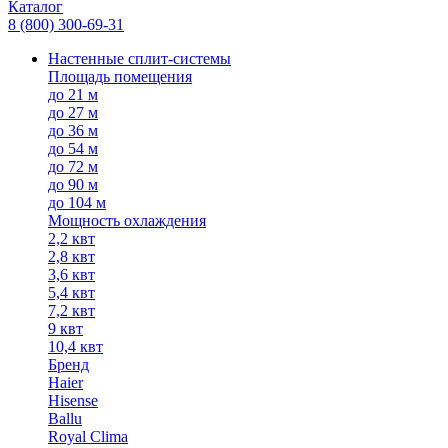
Каталог
8 (800) 300-69-31
Настенные сплит-системы
Площадь помещения
до 21 м
до 27 м
до 36 м
до 54 м
до 72 м
до 90 м
до 104 м
Мощность охлаждения
2,2 квт
2,8 квт
3,6 квт
5,4 квт
7,2 квт
9 квт
10,4 квт
Бренд
Haier
Hisense
Ballu
Royal Clima